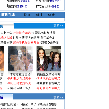
刘德华吧
(69854)
东方神起吧
(65744)
婚姻吧
(78544)
37℃女人吧
(6985)
商机在线
|
投 资
创 业
健 康
更多>>
对口相声集
杜拉拉升职记
张震讲故事
红楼梦
-精绝古城
世界名著
平凡的世界
货币战争2
毒杀毒专家
经典手机游游格斗集
福彩3D走势图
情史
李冰冰被爆已婚
揭秘生父离婚内幕
孕
·
揭刘晓庆离婚内幕
·
李幼斌新恋情曝光
婚
·
周迅王艳婆媳相见
·
陆毅爱女照首曝光
折
·
刘嘉玲自曝正造人
·
陈好新男友被曝光
 后
更多>>
喂猕猴桃(图)
·
独家：章子怡带妈妈看电影