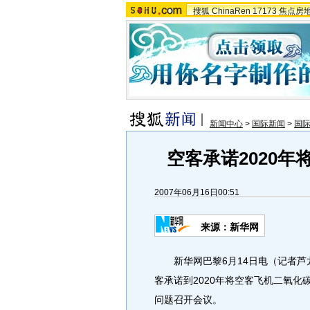
搜狐
ChinaRen
17173
焦点房
新闻中心
>
国际新闻
>
国
空客承诺2020
2007年06月16日00:51
来源：新华网
新华网巴黎6月14日电（记者芦龙
客承诺到2020年将空客飞机二氧化
问题召开会议。