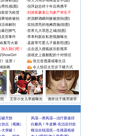
好身材(图)
·
佟大为马伊琍再度牵手(图)
秀性感(图)
·
倪萍赵忠祥十年后再携手
服装皆为租赁
·
刘涛富豪老公为家产求生子
颜乘地铁被拍
·
舒淇醉酒瞬间惨被抓拍(图)
做活体解剖
·
实拍漂亮的地摊西施(组图)
的暴烈脾气
·
世界九大罪恶之城(组图)
遇灵异事件
·
李孝利新欢私密视频曝光
成命案导火索
·
孟庭苇可爱儿子最新照(图)
：加入我们吧！
·
点击进入搜狐娱乐影视库
howGirl
·
游戏史上最般配的十对情侣
2》送票！
·
张元首透露戒毒生活
湘胎教
·
令人惊叹太空步下楼方式
密照
王菲小女儿李嫣曝光
酒井法子痛哭谢罪