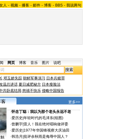
女人
-
视频
-
播客
-
邮件
-
博客
-
BBS
-
我说两句
闻
网页
博客
音乐
图片
说吧
长
邓玉娇失踪
朝鲜军事演习
日本兵赎罪
改温总讲话
夏日减肥秘方
日本瘦脸法
中共卧底结局
慈禧不快乐
侵略中国报告
更多>>
·
怀念丁聪：我以为那个老头永远不老
·
爱历史
|
年轻时代的毛泽东(组图)
·
曾鹏宇
|
雷人！我在绝对唱响做评委
·
爱历史
|
1977年华国锋视察大庆油田
·
韩浩月
|
批评余秋雨是侮辱中国人？
接触