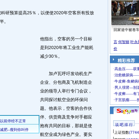
研预算提高25％，以便使2020年空客所有投放
半。
回家途中被卷
他指出，空客的另一个目标
言
何智丽
叶永
是到2020年将工业生产能耗
价
减少30％。
精彩推荐
加卢瓦呼吁发动机生产
企业、分包商及飞机制造企
业的领导人举行专门会议，
共同探讨航空业的环保问
题。他表示，空客的合作伙
伴、供货商及竞争对手都应
说 吧 排 行
抱有共同的目标，那就是使
上证指数
(7744
航空业成为绿色产业。要实