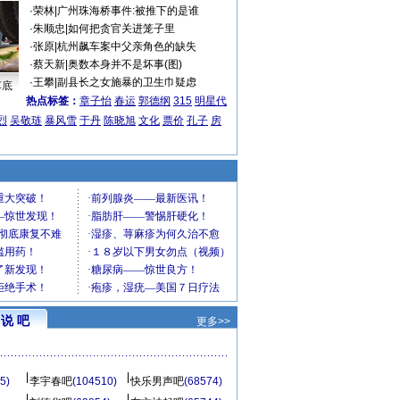
·
荣林
|
广州珠海桥事件:被推下的是谁
·
朱顺忠
|
如何把贪官关进笼子里
·
张原
|
杭州飙车案中父亲角色的缺失
·
蔡天新
|
奥数本身并不是坏事(图)
·
王攀
|
副县长之女施暴的卫生巾疑虑
车底
热点标签：
章子怡
春运
郭德纲
315
明星代
烈
吴敬琏
暴风雪
于丹
陈晓旭
文化
票价
孔子
房
说 吧
更多>>
5)
李宇春吧
(104510)
快乐男声吧
(68574)