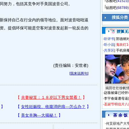
苏醒吧
(41523)
同努力，包括其竞争对手美国波音公司。
贴图吧
(68789)
搜狐分类
保持自己在行业内的领导地位。面对波音咄咄逼
资。提倡环保可能是空客对波音发起新一轮反击的
·
听评书
|
郭德纲
·
听小说
|
鬼吹灯1
·
共享区
|
手机病
(责任编辑：安世者)
[
我来说两句
]
揭田壮壮徐帆
·
赵薇被爆已经怀
·
李宇春爆遭母逼
·
圣诞节明信片八
茶 余 饭
·
何炅获地产大亨