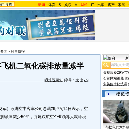
地产
搜狗
新闻
-
体育
-
S
-
娱乐
-
V
-
财经
-
IT
-
汽车
-
房产
-
家居
-
际要闻
>
时事快报
新
年将飞机二氧化碳排放量减半
央视质疑29岁市
石首网站被黑
篡
[
我来说两句
] [字号：
大
中
小
]
宋美龄牛奶洗澡
军）欧洲空中客车公司总裁加卢瓦14日表示，空
碳排放量减少50％，并建议航空企业领导人就环境
与松鼠的意外