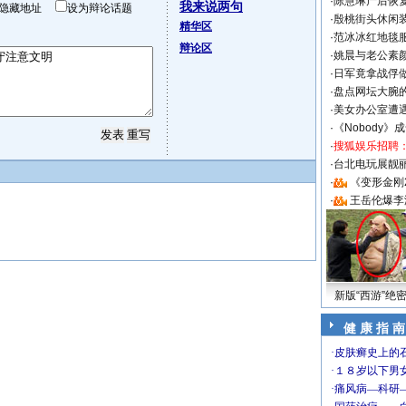
·
陈慧琳产后恢复
我来说两句
隐藏地址
设为辩论话题
·
殷桃街头休闲装
精华区
·
范冰冰红地毯
辩论区
·
姚晨与老公素
·
日军竟拿战俘
·
盘点网坛大腕
·
美女办公室遭
·
《Nobody》
·
搜狐娱乐招聘
·
台北电玩展靓丽S
·
《变形金刚
·
王岳伦爆李
新版“西游”绝
健 康 指 南