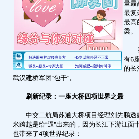
量最
最复
最高
梁。
目
有6
的长
武汉建桥军团“包干”。
刷新纪录：一座大桥四项世界之最
中交二航局苏通大桥项目经理刘先鹏透
米跨越是给“逼”出来的，因为长江下游江面
也带来了4项世界纪录：