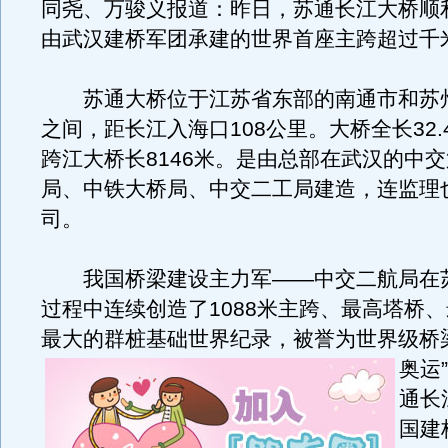
同尧、万骏义报道：昨日，苏通长江大桥顺
由武汉建桥军团承建的世界首座主跨超过千
苏通大桥位于江苏省东部的南通市和苏
之间，距长江入海口108公里。大桥全长32
跨江大桥长8146米。是由总部在武汉的中
局、中铁大桥局、中交二工局建造，连监理
司。
我国桥梁建设主力军——中交二航局在
过程中连续创造了1088米主跨、最高塔桥
最大的群桩基础世界纪录，被誉为世界级桥
奥运
通长
国建