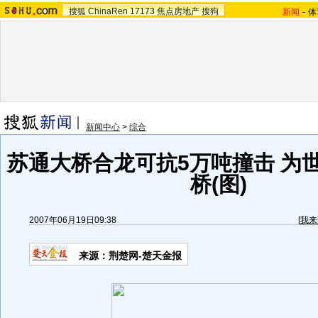
搜狐
ChinaRen
17173
焦点房地产
搜狗
新闻
-
体
新闻中心
>
综合
苏通大桥合龙可抗5万吨撞击 为
桥(图)
2007年06月19日09:38
[
我来
来源：荆楚网-楚天金报