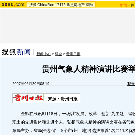
搜狐
ChinaRen
17173
焦点房地产
搜狗
新闻
-
体
新闻中心
>
综合
>
贵州日报
贵州气象人精神演讲比赛
2007年06月20日08:19
[
我来
来源：贵州日报
金黔在线讯6月18日，一场以“发展、改革、创新”为主题，讴
现出的先进集体和先进个人、弘扬气象人精神的演讲比赛在省气象
象局主办，省局推选2名、9个市(州、地)各选拔推荐1名共11名