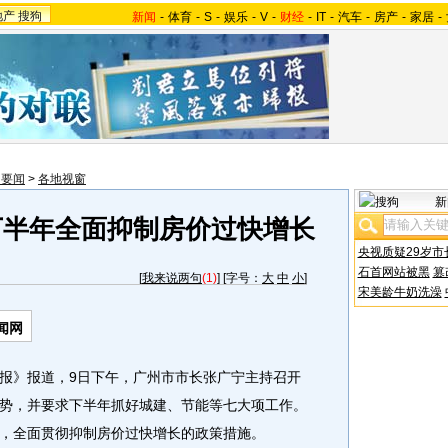
地产
搜狗
新闻
-
体育
-
S
-
娱乐
-
V
-
财经
-
IT
-
汽车
-
房产
-
家居
-
内要闻
>
各地视窗
新
下半年全面抑制房价过快增长
央视质疑29岁市
石首网站被黑
篡
[
我来说两句
(1)
] [字号：
大
中
小
]
宋美龄牛奶洗澡
闻网
报》报道，9日下午，广州市市长张广宁主持召开
势，并要求下半年抓好城建、节能等七大项工作。
，全面贯彻抑制房价过快增长的政策措施。