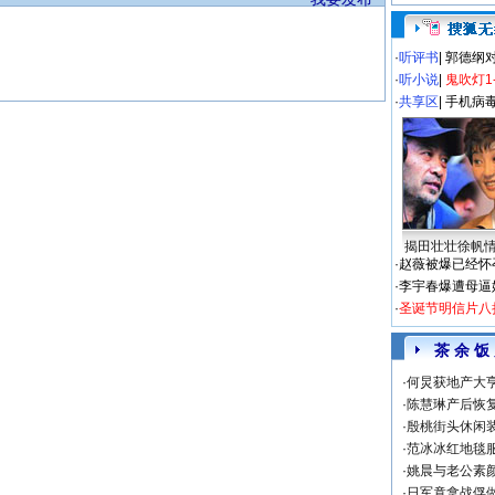
·
听评书
|
郭德纲
·
听小说
|
鬼吹灯1
·
共享区
|
手机病
揭田壮壮徐帆
·
赵薇被爆已经怀
·
李宇春爆遭母逼
·
圣诞节明信片八
茶 余 饭
·
何炅获地产大亨
·
陈慧琳产后恢复
·
殷桃街头休闲装
·
范冰冰红地毯
·
姚晨与老公素
·
日军竟拿战俘