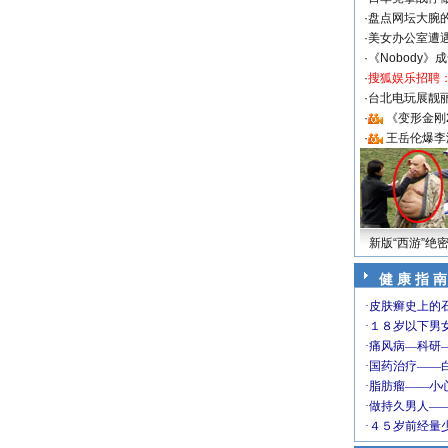
·
盘点网坛大腕
·
美女办公室遭
·
《Nobody》
·
搜狐娱乐招聘
·
台北电玩展靓丽S
·
《变形金刚
·
王岳伦爆李
新版“西游”绝
健 康 指 南