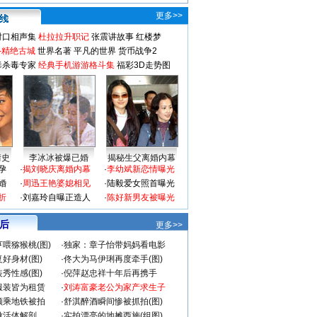
更多>>
对口相声集
杜拉拉升职记
张震讲故事
红楼梦
-精绝古城
世界名著
平凡的世界
货币战争2
毒杀毒专家
经典手机游游格斗集
福彩3D走势图
情史
李冰冰被爆已婚
揭秘生父离婚内幕
孕
·
揭刘晓庆离婚内幕
·
李幼斌新恋情曝光
婚
·
周迅王艳婆媳相见
·
陆毅爱女照首曝光
折
·
刘嘉玲自曝正造人
·
陈好新男友被曝光
 后
更多>>
喂猕猴桃(图)
·
独家：章子怡带妈妈看电影
好身材(图)
·
佟大为马伊琍再度牵手(图)
秀性感(图)
·
倪萍赵忠祥十年后再携手
服装皆为租赁
·
刘涛富豪老公为家产求生子
颜乘地铁被拍
·
舒淇醉酒瞬间惨被抓拍(图)
做活体解剖
·
实拍漂亮的地摊西施(组图)