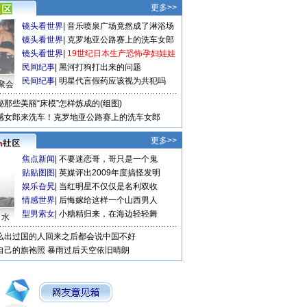
更多>>
镜头看世界
|
音乐喷泉广场竟然成了淋浴场
镜头看世界
|
克罗地亚公路赛上的洗车女郎
镜头看世界
|
19世纪日本生产恐怖孕妇娃娃
民间纪事
|
黑河打狗打出来的问题
民间纪事
|
明星代言假药应该视为共犯吗
聚会
秘那些美丽“床模”怎样炼成的(组图)
感女郎来洗车！克罗地亚公路赛上的洗车女郎
更多>>
焦点新闻
|
不要迷恋哥，哥只是一个鬼
贴贴图图
|
英媒评出2009年度搞怪发明
娱乐旮旯
|
当红明星不仅仅是名利双收
情感世界
|
后悔嫁给这样一个山西男人
型男索女
|
小糖精归来，在海边轻轻舞
口水
么出过国的人回来之后都会说中国不好
自己的旗袍照
暴雨过后天空依旧晴朗