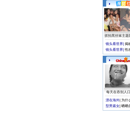
抓拍黑丝袜主题
镜头看世界
|
揭
镜头看世界
|
性
每天在吞别人
漂在海外
|
为什
型男索女
|
晒晒