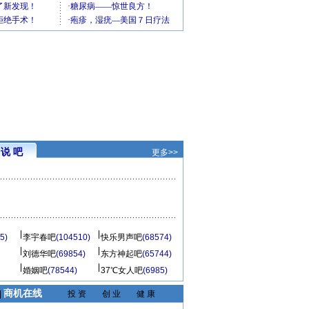
说 吧
更多>>
5)
李宇春吧
(104510)
快乐男声吧
(68574)
刘德华吧
(69854)
东方神起吧
(65744)
婚姻吧
(78544)
37℃女人吧
(6985)
商机在线
|
投 资
创 业
健 康