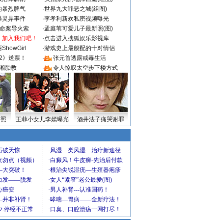
的暴烈脾气
·
世界九大罪恶之城(组图)
遇灵异事件
·
李孝利新欢私密视频曝光
成命案导火索
·
孟庭苇可爱儿子最新照(图)
：加入我们吧！
·
点击进入搜狐娱乐影视库
howGirl
·
游戏史上最般配的十对情侣
2》送票！
·
张元首透露戒毒生活
湘胎教
·
令人惊叹太空步下楼方式
密照
王菲小女儿李嫣曝光
酒井法子痛哭谢罪