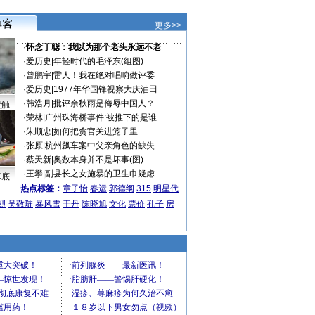
更多>>
·
怀念丁聪：我以为那个老头永远不老
·
爱历史
|
年轻时代的毛泽东(组图)
·
曾鹏宇
|
雷人！我在绝对唱响做评委
·
爱历史
|
1977年华国锋视察大庆油田
·
韩浩月
|
批评余秋雨是侮辱中国人？
接触
·
荣林
|
广州珠海桥事件:被推下的是谁
·
朱顺忠
|
如何把贪官关进笼子里
·
张原
|
杭州飙车案中父亲角色的缺失
·
蔡天新
|
奥数本身并不是坏事(图)
·
王攀
|
副县长之女施暴的卫生巾疑虑
车底
热点标签：
章子怡
春运
郭德纲
315
明星代
烈
吴敬琏
暴风雪
于丹
陈晓旭
文化
票价
孔子
房