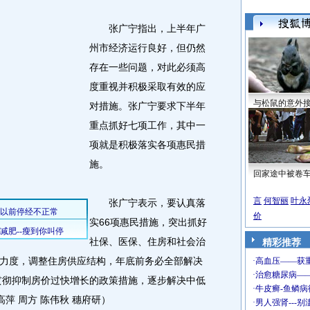
张广宁指出，上半年广
州市经济运行良好，但仍然
存在一些问题，对此必须高
度重视并积极采取有效的应
与松鼠的意外
对措施。张广宁要求下半年
重点抓好七项工作，其中一
项就是积极落实各项惠民措
施。
回家途中被卷
言
何智丽
叶永
张广宁表示，要认真落
价
实66项惠民措施，突出抓好
社保、医保、住房和社会治
精彩推荐
力度，调整住房供应结构，年底前务必全部解决
面贯彻抑制房价过快增长的政策措施，逐步解决中低
萍 周方 陈伟秋 穗府研）