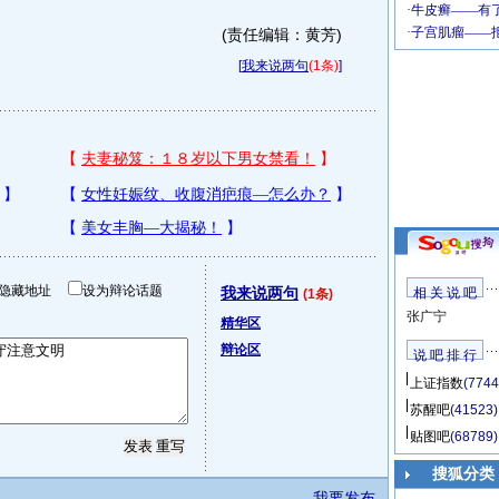
(责任编辑：黄芳)
[
我来说两句
(1条)
]
隐藏地址
设为辩论话题
我来说两句
相 关 说 吧
(1条)
张广宁
精华区
辩论区
说 吧 排 行
上证指数
(7744
苏醒吧
(41523)
贴图吧
(68789)
搜狐分类
我要发布