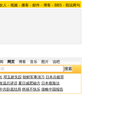
女人
-
视频
-
播客
-
邮件
-
博客
-
BBS
-
我说两句
闻
网页
博客
音乐
图片
说吧
长
邓玉娇失踪
朝鲜军事演习
日本兵赎罪
改温总讲话
夏日减肥秘方
日本瘦脸法
中共卧底结局
慈禧不快乐
侵略中国报告