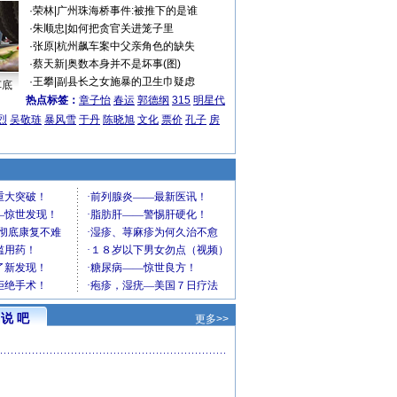
·
荣林
|
广州珠海桥事件:被推下的是谁
·
朱顺忠
|
如何把贪官关进笼子里
·
张原
|
杭州飙车案中父亲角色的缺失
·
蔡天新
|
奥数本身并不是坏事(图)
·
王攀
|
副县长之女施暴的卫生巾疑虑
车底
热点标签：
章子怡
春运
郭德纲
315
明星代
烈
吴敬琏
暴风雪
于丹
陈晓旭
文化
票价
孔子
房
说 吧
更多>>