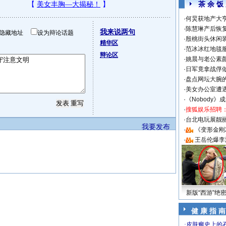
茶 余 饭
·
何炅获地产大亨
·
陈慧琳产后恢复
我来说两句
隐藏地址
设为辩论话题
·
殷桃街头休闲装
精华区
·
范冰冰红地毯
辩论区
·
姚晨与老公素
·
日军竟拿战俘
·
盘点网坛大腕
·
美女办公室遭
·
《Nobody》
·
搜狐娱乐招聘
·
台北电玩展靓丽S
我要发布
·
《变形金刚
·
王岳伦爆李
新版“西游”绝
健 康 指 南