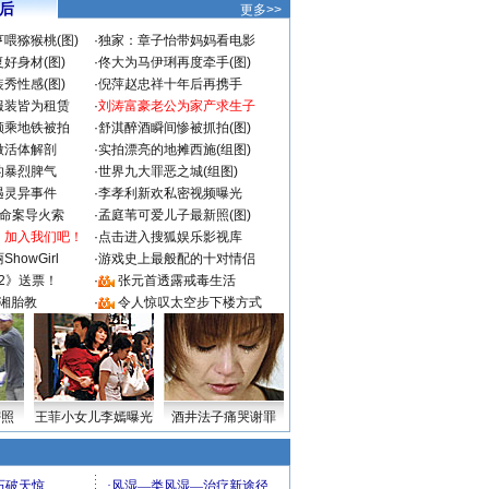
 后
更多>>
喂猕猴桃(图)
·
独家：章子怡带妈妈看电影
好身材(图)
·
佟大为马伊琍再度牵手(图)
秀性感(图)
·
倪萍赵忠祥十年后再携手
服装皆为租赁
·
刘涛富豪老公为家产求生子
颜乘地铁被拍
·
舒淇醉酒瞬间惨被抓拍(图)
做活体解剖
·
实拍漂亮的地摊西施(组图)
的暴烈脾气
·
世界九大罪恶之城(组图)
遇灵异事件
·
李孝利新欢私密视频曝光
成命案导火索
·
孟庭苇可爱儿子最新照(图)
：加入我们吧！
·
点击进入搜狐娱乐影视库
howGirl
·
游戏史上最般配的十对情侣
2》送票！
·
张元首透露戒毒生活
湘胎教
·
令人惊叹太空步下楼方式
密照
王菲小女儿李嫣曝光
酒井法子痛哭谢罪