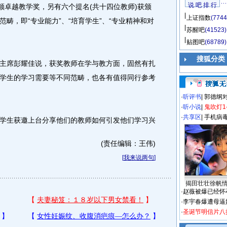
说 吧 排 行
颁卓越教学奖，另有六个提名(共十四位教师)获颁
上证指数
(7744
畴，即“专业能力”、“培育学生”、“专业精神和对
苏醒吧
(41523)
贴图吧
(68789)
搜狐分类
席彭耀佳说，获奖教师在学与教方面，固然有扎
学生的学习需要等不同范畴，也各有值得同行参考
·
听评书
|
郭德纲
·
听小说
|
鬼吹灯1
·
共享区
|
手机病
生获邀上台分享他们的教师如何引发他们学习兴
(责任编辑：王伟)
[
我来说两句
]
揭田壮壮徐帆
·
赵薇被爆已经怀
·
李宇春爆遭母逼
·
圣诞节明信片八