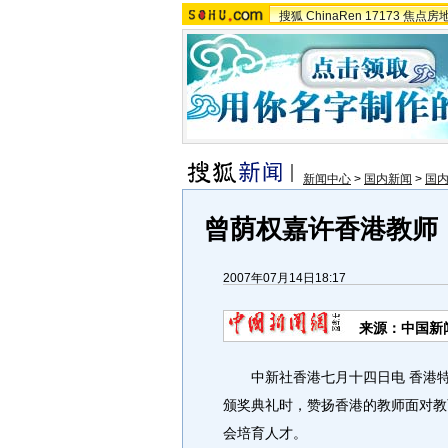
搜狐
ChinaRen
17173
焦点房
新闻中心
>
国内新闻
>
国
曾荫权嘉许香港教师
2007年07月14日18:17
来源：中国新
中新社香港七月十四日电 香港特
颁奖典礼时，赞扬香港的教师面对教
会培育人才。