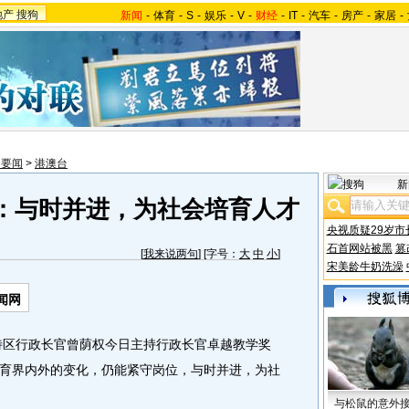
地产
搜狗
新闻
-
体育
-
S
-
娱乐
-
V
-
财经
-
IT
-
汽车
-
房产
-
家居
-
内要闻
>
港澳台
新
：与时并进，为社会培育人才
央视质疑29岁市
石首网站被黑
篡
[
我来说两句
] [字号：
大
中
小
]
宋美龄牛奶洗澡
闻网
区行政长官曾荫权今日主持行政长官卓越教学奖
育界内外的变化，仍能紧守岗位，与时并进，为社
与松鼠的意外