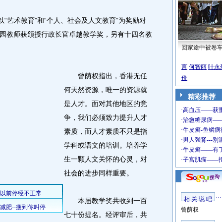
“艺术教育”和“个人、社会及人文教育”为奖励对
园教师获颁授行政长官卓越教学奖，另有十四名教
回家途中被卷
言
何智丽
叶永
曾荫权指出，香港无任
价
何天然资源，唯一的资源就
精彩推荐
是人才。面对其他地区的竞
争，我们必须致力提升人才
素质，而人才素质不只是指
学科或语文的培训。培养学
生一颗人文关怀的心灵，对
社会的进步同样重要。
相 关 说 吧
本届教学奖共收到一百
曾荫权
七十份提名。经评审后，共