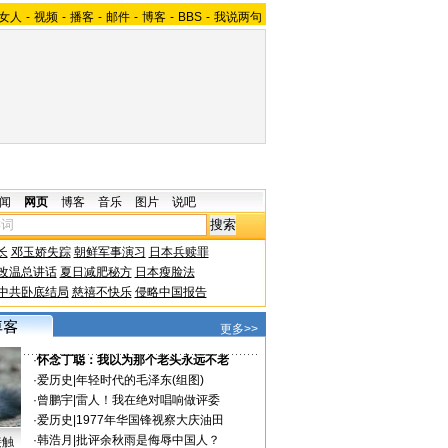
女人
-
视频
-
播客
-
邮件
-
博客
-
BBS
-
我说两句
闻
网页
博客
音乐
图片
说吧
长
邓玉娇失踪
朝鲜军事演习
日本兵赎罪
改温总讲话
夏日减肥秘方
日本瘦脸法
中共卧底结局
慈禧不快乐
侵略中国报告
更多>>
·
怀念丁聪：我以为那个老头永远不老
·
爱历史
|
年轻时代的毛泽东(组图)
·
曾鹏宇
|
雷人！我在绝对唱响做评委
·
爱历史
|
1977年华国锋视察大庆油田
·
韩浩月
|
批评余秋雨是侮辱中国人？
接触