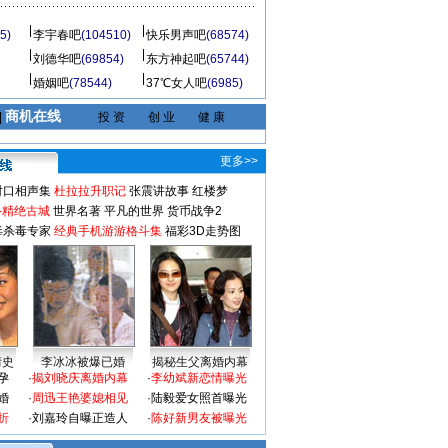
5)
李宇春吧
(104510)
快乐男声吧
(68574)
刘德华吧
(69854)
东方神起吧
(65744)
婚姻吧
(78544)
37℃女人吧
(6985)
商机在线
|
投 资
创 业
健 康
更多>>
对口相声集
杜拉拉升职记
张震讲故事
红楼梦
-精绝古城
世界名著
平凡的世界
货币战争2
毒杀毒专家
经典手机游游格斗集
福彩3D走势图
情史
李冰冰被爆已婚
揭秘生父离婚内幕
孕
·
揭刘晓庆离婚内幕
·
李幼斌新恋情曝光
婚
·
周迅王艳婆媳相见
·
陆毅爱女照首曝光
折
·
刘嘉玲自曝正造人
·
陈好新男友被曝光