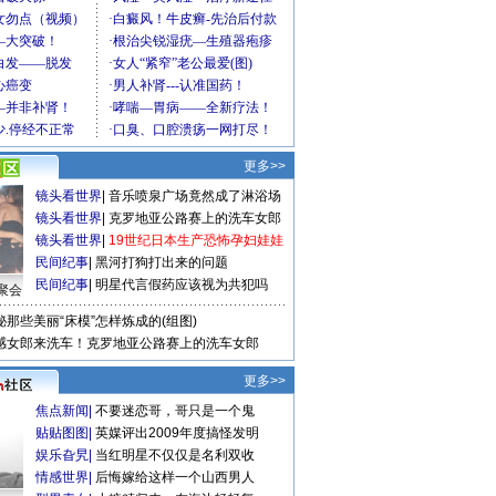
更多>>
镜头看世界
|
音乐喷泉广场竟然成了淋浴场
镜头看世界
|
克罗地亚公路赛上的洗车女郎
镜头看世界
|
19世纪日本生产恐怖孕妇娃娃
民间纪事
|
黑河打狗打出来的问题
民间纪事
|
明星代言假药应该视为共犯吗
聚会
秘那些美丽“床模”怎样炼成的(组图)
感女郎来洗车！克罗地亚公路赛上的洗车女郎
更多>>
焦点新闻
|
不要迷恋哥，哥只是一个鬼
贴贴图图
|
英媒评出2009年度搞怪发明
娱乐旮旯
|
当红明星不仅仅是名利双收
情感世界
|
后悔嫁给这样一个山西男人