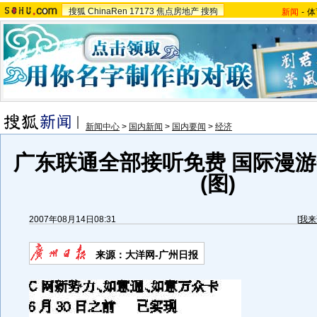
搜狐
ChinaRen
17173
焦点房地产
搜狗
新闻
-
体
新闻中心
>
国内新闻
>
国内要闻
>
经济
广东联通全部接听免费 国际漫
(图)
2007年08月14日08:31
[
我来
来源：大洋网-广州日报