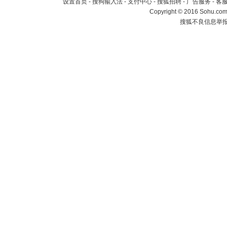
设置首页
-
搜狗输入法
-
支付中心
-
搜狐招聘
-
广告服务
-
客
Copyright
©
2016 Sohu.com 
搜狐不良信息举