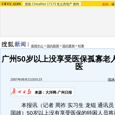
搜狐
ChinaRen
17173
焦点房地产
搜狗
新闻
-
体
新闻中心
>
国内新闻
>
国内要闻
>
时事
广州50岁以上没享受医保孤寡老
医
2007年09月21日03:23
[
我来
来源：大洋网-广州日报
本报讯（记者 周祚 实习生 龙锟 通讯员
国雄）50岁以上没有享受医保的特困人员将