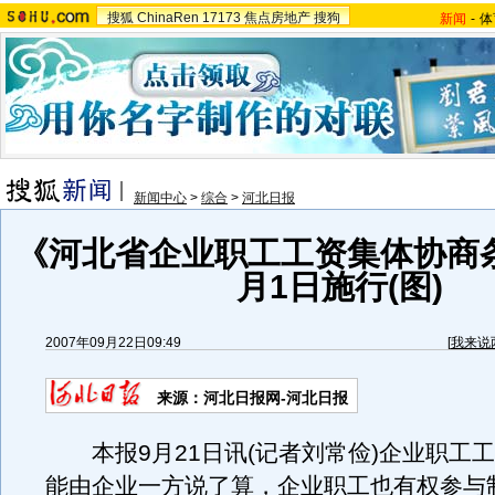
搜狐
ChinaRen
17173
焦点房地产
搜狗
新闻
-
体
新闻中心
>
综合
>
河北日报
《河北省企业职工工资集体协商
月1日施行(图)
2007年09月22日09:49
[
我来说
来源：河北日报网-河北日报
本报9月21日讯(记者刘常俭)企业职工
能由企业一方说了算，企业职工也有权参与