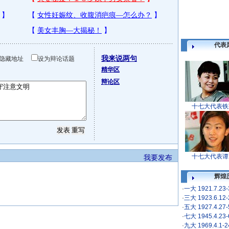
代表
我来说两句
隐藏地址
设为辩论话题
精华区
辩论区
十七大代表铁
十七大代表谭
我要发布
辉煌
·
一大 1921.7.23
·
三大 1923.6.12
·
五大 1927.4.27
·
七大 1945.4.23
·
九大 1969.4.1-