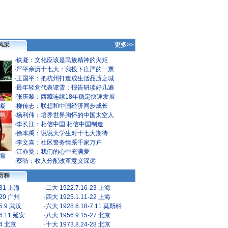
风采
更多>>
·
铁凝：文化应该是民族精神的火炬
·
严平亲历十七大：我投下庄严的一票
·
王国平：把杭州打造成生活品质之城
·
最年轻党代表谭雪：报告研读好几遍
·
张庆黎：西藏连续18年稳定快速发展
凝
·
柳传志：联想和中国经济同步成长
·
杨利伟：培养世界胸怀的中国太空人
·
李长江：相信中国 相信中国制造
·
徐本禹：说说大学生对十七大期待
·
李文喜：社区警务情系千家万户
·
江亦曼：我们的心中充满爱
雪
·
蔡昉：收入分配改革意义深远
历程
-31 上海
·
二大 1922.7.16-23 上海
-20 广州
·
四大 1925.1.11-22 上海
-5.9 武汉
·
六大 1928.6.18-7.11 莫斯科
-6.11 延安
·
八大 1956.9.15-27 北京
24 北京
·
十大 1973.8.24-28 北京