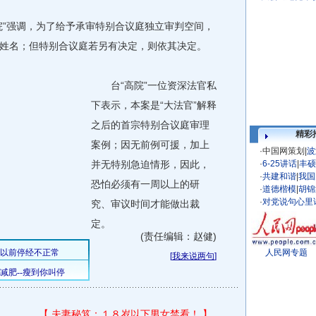
”强调，为了给予承审特别合议庭独立审判空间，
姓名；但特别合议庭若另有决定，则依其决定。
台“高院”一位资深法官私
下表示，本案是“大法官”解释
之后的首宗特别合议庭审理
精彩
案例；因无前例可援，加上
·
中国网策划
|
波
并无特别急迫情形，因此，
·
6-25讲话
|
丰硕
·
共建和谐
|
我国
恐怕必须有一周以上的研
·
道德楷模
|
胡锦
·
对党说句心里
究、审议时间才能做出裁
定。
(责任编辑：赵健)
人民网专题
[
我来说两句
]