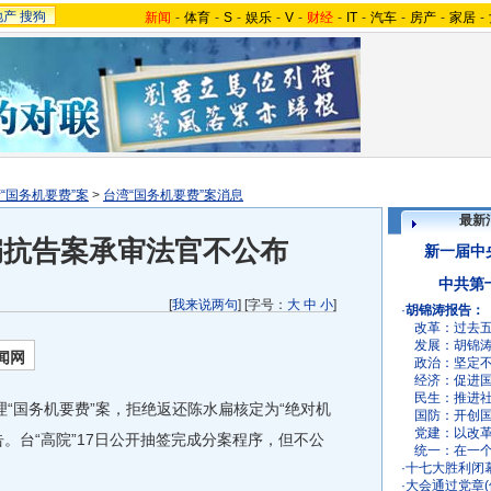
地产
搜狗
新闻
-
体育
-
S
-
娱乐
-
V
-
财经
-
IT
-
汽车
-
房产
-
家居
-
“国务机要费”案
>
台湾“国务机要费”案消息
最新
扁抗告案承审法官不公布
新一届中
中共第
[
我来说两句
] [字号：
大
中
小
]
·
胡锦涛报告：
改革：
过去
发展：
胡锦
闻网
政治：
坚定
经济：
促进
民生：
推进
“国务机要费”案，拒绝返还陈水扁核定为“绝对机
国防：
开创
党建：
以改
。台“高院”17日公开抽签完成分案程序，但不公
统一：
在一
·
十七大胜利闭
·
大会通过党章(