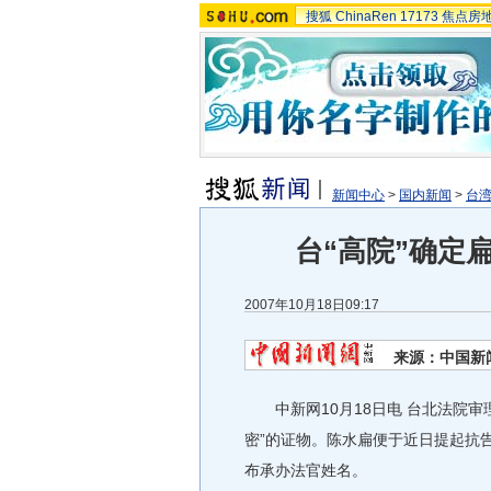
搜狐
ChinaRen
17173
焦点房
新闻中心
>
国内新闻
>
台湾
台“高院”确定
2007年10月18日09:17
来源：中国新
中新网10月18日电 台北法院审理
密”的证物。陈水扁便于近日提起抗告
布承办法官姓名。