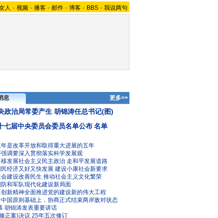
女人
-
视频
-
播客
-
邮件
-
博客
-
BBS
-
我说两句
消息
更多>>
央政治局常委产生 胡锦涛任总书记(图)
十七届中央委员会委员名单公布
名单
五年是改革开放和取得重大进展的五年
涛强调要深入贯彻落实科学发展观
不移发展社会主义民主政治
走和平发展道路
国民经济又好又快发展
建设小康社会新要求
社会建设改善民生
推动社会主义文化繁荣
国防和军队现代化建设新局面
革创新精神全面推进党的建设新的伟大工程
个中国原则基础上，协商正式结束两岸敌对状态
幕 胡锦涛发表重要讲话
修正案)决议
25年五次修订