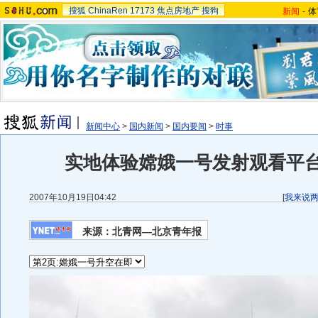
搜狐
ChinaRen
17173
焦点房地产
搜狗
新闻
-
体
新闻中心
>
国内新闻
>
国内要闻
>
时事
实地体验嫦娥一号发射观看平台
2007年10月19日04:42
[
我来说
来源：北青网—北京青年报