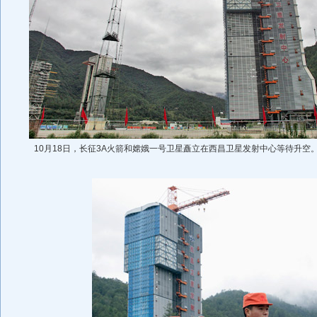
10月18日，长征3A火箭和嫦娥一号卫星矗立在西昌卫星发射中心等待升空