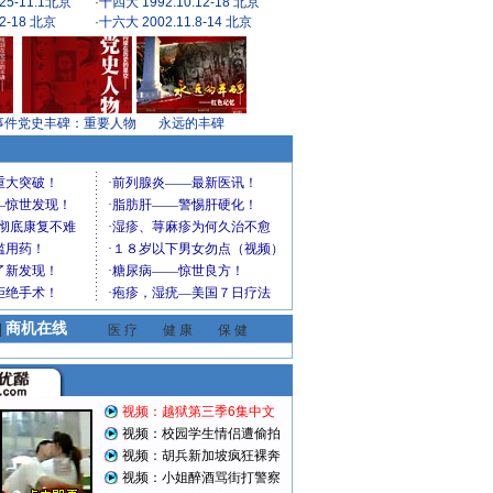
25-11.1北京
·
十四大 1992.10.12-18 北京
2-18 北京
·
十六大 2002.11.8-14 北京
事件
党史丰碑：重要人物
永远的丰碑
商机在线
|
医 疗
健 康
保 健
视频：越狱第三季6集中文
视频：校园学生情侣遭偷拍
视频：胡兵新加坡疯狂裸奔
视频：小姐醉酒骂街打警察