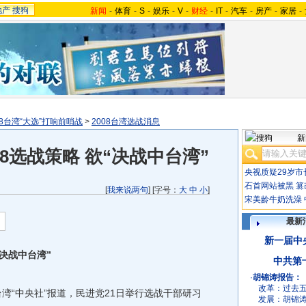
地产
搜狗
新闻
-
体育
-
S
-
娱乐
-
V
-
财经
-
IT
-
汽车
-
房产
-
家居
-
08台湾“大选”打响前哨战
>
2008台湾选战消息
新
8选战策略 欲“决战中台湾”
央视质疑29岁市
石首网站被黑
篡
[
我来说两句
] [字号：
大
中
小
]
宋美龄牛奶洗澡
最新
新一届中
“决战中台湾”
中共第
·
胡锦涛报告：
改革：
过去
湾“中央社”报道，民进党21日举行选战干部研习
发展：
胡锦