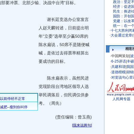
政治：
坚定
南部要冲票、北部少输、决战中台湾”目标。
经济：
促进
民生：
推进
国防：
开创
谢长廷竞选办公室发言
党建：
以改
统一：
在一
人赵天麟转述，日前提出明
·
十七大胜利闭
·
大会通过党章(
年“立委”选举至少赢50席的
陈水扁说，50席不是随便喊
精彩
喊，是依过去得票率精算出
·
中国网策划
|
波
要成功的目标。
·
6-25讲话
|
丰硕
·
共建和谐
|
我国
·
道德楷模
|
胡锦
·
对党说句心里
陈水扁表示，虽然民进
党现阶段台湾地区领导人选
举民调落后，但民调仅供参
人民网专题
考。（周先）
(责任编辑：曾玉燕)
[
我来说两句
]