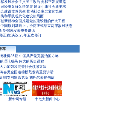
不移发展社会主义民主政治
走和平发展道路
国民经济又好又快发展
建设小康社会新要求
社会建设改善民生
推动社会主义文化繁荣
国防和军队现代化建设新局面
革创新精神全面推进党的建设新的伟大工程
个中国原则基础上，协商正式结束两岸敌对状态
幕 胡锦涛发表重要讲话
修正案)决议
25年五次修订
推荐
澜壮阔86载
中国共产党完善治国方略
的理论成果 伟大的历史进程
大力加强和完善社会领域立法
涛会见全国道德模范发表重要讲话
话
唱支网歌给党听
我托代表捎句话
新华网专题
十七大新闻中心