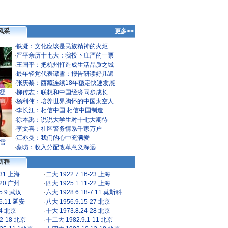
风采
更多>>
·
铁凝：文化应该是民族精神的火炬
·
严平亲历十七大：我投下庄严的一票
·
王国平：把杭州打造成生活品质之城
·
最年轻党代表谭雪：报告研读好几遍
·
张庆黎：西藏连续18年稳定快速发展
凝
·
柳传志：联想和中国经济同步成长
·
杨利伟：培养世界胸怀的中国太空人
·
李长江：相信中国 相信中国制造
·
徐本禹：说说大学生对十七大期待
·
李文喜：社区警务情系千家万户
·
江亦曼：我们的心中充满爱
雪
·
蔡昉：收入分配改革意义深远
历程
-31 上海
·
二大 1922.7.16-23 上海
-20 广州
·
四大 1925.1.11-22 上海
-5.9 武汉
·
六大 1928.6.18-7.11 莫斯科
-6.11 延安
·
八大 1956.9.15-27 北京
24 北京
·
十大 1973.8.24-28 北京
2-18 北京
·
十二大 1982.9.1-11 北京