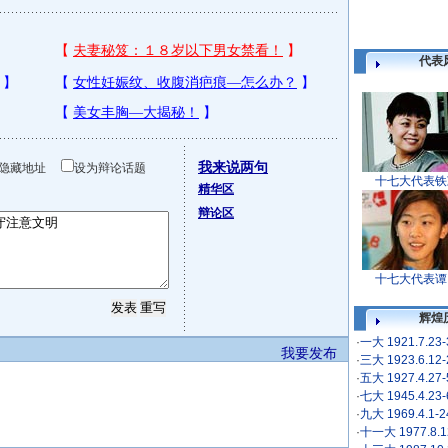
代表
我来说两句
隐藏地址
设为辩论话题
十七大代表铁
精华区
辩论区
十七大代表谭
辉煌
·
一大 1921.7.23
我要发布
·
三大 1923.6.12
·
五大 1927.4.27
·
七大 1945.4.23
·
九大 1969.4.1-
·
十一大 1977.8.1