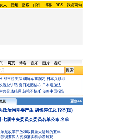
女人
-
视频
-
播客
-
邮件
-
博客
-
BBS
-
我说两句
闻
网页
博客
音乐
图片
说吧
长
邓玉娇失踪
朝鲜军事演习
日本兵赎罪
改温总讲话
夏日减肥秘方
日本瘦脸法
中共卧底结局
慈禧不快乐
侵略中国报告
消息
更多>>
央政治局常委产生 胡锦涛任总书记(图)
十七届中央委员会委员名单公布
名单
五年是改革开放和取得重大进展的五年
涛强调要深入贯彻落实科学发展观