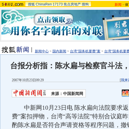
搜狐
ChinaRen
17173
焦点房地产
搜狗
新闻
-
体
新闻中心
>
国内新闻
>
台湾“国务机要费”案
>
台湾“国务机要
台报分析指：陈水扁与检察官斗法
2007年10月23日09:29
[
我来
来源：中国新闻网
中新网10月23日电 陈水扁向法院要求返
费”案扣押物，台湾“高等法院”特别合议庭
酌陈水扁是否符合声请资格等程序问题，撤