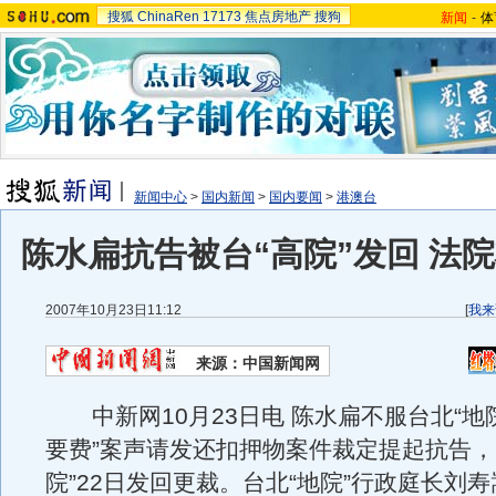
搜狐
ChinaRen
17173
焦点房地产
搜狗
新闻
-
体
新闻中心
>
国内新闻
>
国内要闻
>
港澳台
陈水扁抗告被台“高院”发回 法
2007年10月23日11:12
[
我来
来源：中国新闻网
中新网10月23日电 陈水扁不服台北“地院
要费”案声请发还扣押物案件裁定提起抗告，
院”22日发回更裁。台北“地院”行政庭长刘寿