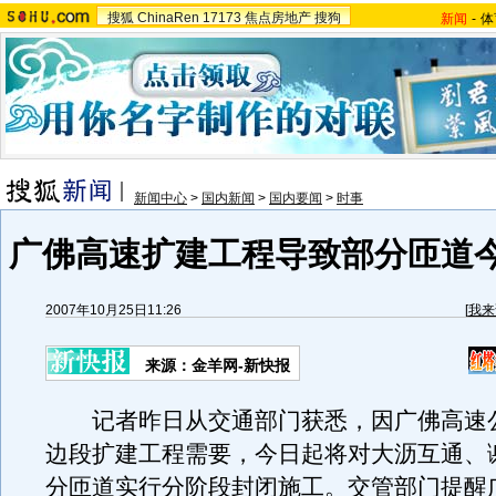
搜狐
ChinaRen
17173
焦点房地产
搜狗
新闻
-
体
新闻中心
>
国内新闻
>
国内要闻
>
时事
广佛高速扩建工程导致部分匝道
2007年10月25日11:26
[
我来
来源：金羊网-新快报
记者昨日从交通部门获悉，因广佛高速
边段扩建工程需要，今日起将对大沥互通、
分匝道实行分阶段封闭施工。交管部门提醒