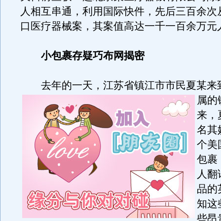
人相互串通，利用国际快件，先后三百余次
口医疗器械案，其案值高达一千一百余万元
小包裹存疑巧布网揭密
去年的一天，江苏省镇江市市民夏某来
属的
来，
名其
个美
包裹
人翻
品的
知这
些昂