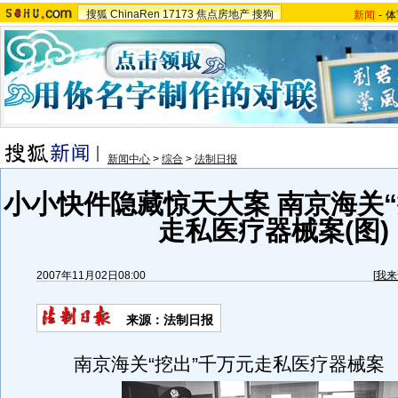
搜狐
ChinaRen
17173
焦点房地产
搜狗
新闻
-
体
新闻中心
>
综合
>
法制日报
小小快件隐藏惊天大案 南京海关“
走私医疗器械案(图)
2007年11月02日08:00
[
我来
来源：法制日报
南京海关“挖出”千万元走私医疗器械案