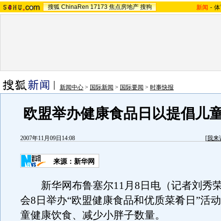
搜狐
ChinaRen
17173
焦点房地产
搜狗
新闻
-
体
新闻中心
>
国际新闻
>
国际要闻
>
时事快报
欧盟举办健康食品日以提倡儿
2007年11月09日14:08
[
我来
来源：新华网
新华网布鲁塞尔11月8日电（记者刘秀
会8日举办“欧盟健康食品和优质菜肴日”活
童健康饮食、减少小胖子数量。