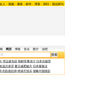
女人
-
视频
-
播客
-
邮件
-
博客
-
BBS
-
我说两句
闻
网页
博客
音乐
图片
说吧
长
邓玉娇失踪
朝鲜军事演习
日本兵赎罪
改温总讲话
夏日减肥秘方
日本瘦脸法
中共卧底结局
慈禧不快乐
侵略中国报告