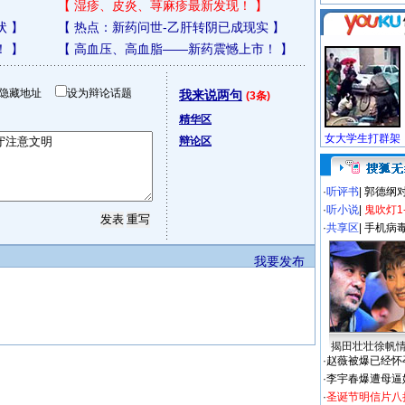
【
湿疹、皮炎、荨麻疹最新发现！
】
状
】
【
热点：新药问世-乙肝转阴已成现实
】
！
】
【
高血压、高血脂——新药震憾上市！
】
隐藏地址
设为辩论话题
我来说两句
(3条)
精华区
辩论区
·
听评书
|
郭德纲
·
听小说
|
鬼吹灯1
·
共享区
|
手机病
我要发布
揭田壮壮徐帆
·
赵薇被爆已经怀
·
李宇春爆遭母逼
·
圣诞节明信片八