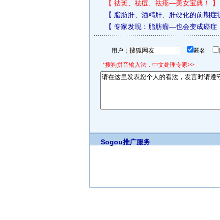
【
祛斑、祛痘、祛疮—美女宝典！
】
【
脂肪肝、酒精肝、肝硬化的前期症
【
专家发现：脂肪瘤—也会变成癌症
用户：
匿名
*搜狗拼音输入法，中文处理专家>>
Sogou推广服务