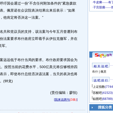
吁国会通过一份“不含任何附加条件的”紧急拨款
表。佩里诺在众议院表决结果出来后表示：“如果
，他肯定将否决这一法案。”
共和党议员的支持，该法案与今年五月曾遭到布
份法案要求布什政府立即着手从伊拉克撤军，并在
美军。
远远低于布什当局的要求。布什政府要求国会为
相 关 说 吧
元。按照当前的花费水平，500亿美元将仅够维持四
布什
|
佩里
表示，即使布什总统否决该法案，当天的表决也将
说 吧 排 行
(钟龙)
上证指数
(7744
(责任编辑：廖恒)
苏醒吧
(41523)
贴图吧
(68789)
[
我来说两句
(3条)
]
搜狐分类