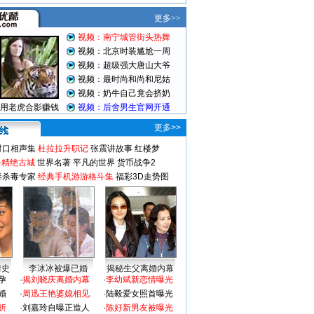
更多>>
对口相声集
杜拉拉升职记
张震讲故事
红楼梦
-精绝古城
世界名著
平凡的世界
货币战争2
毒杀毒专家
经典手机游游格斗集
福彩3D走势图
情史
李冰冰被爆已婚
揭秘生父离婚内幕
孕
·
揭刘晓庆离婚内幕
·
李幼斌新恋情曝光
婚
·
周迅王艳婆媳相见
·
陆毅爱女照首曝光
折
·
刘嘉玲自曝正造人
·
陈好新男友被曝光