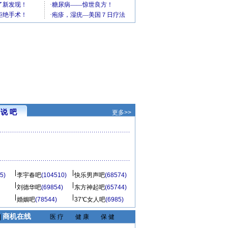
说 吧
更多>>
5)
李宇春吧
(104510)
快乐男声吧
(68574)
刘德华吧
(69854)
东方神起吧
(65744)
婚姻吧
(78544)
37℃女人吧
(6985)
商机在线
|
医 疗
健 康
保 健