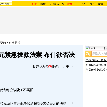
地产
搜狗
新闻
-
体育
-
S
-
娱乐
-
V
-
财经
-
IT
-
汽车
-
房产
-
家居
-
际要闻
>
时事快报
新
美元紧急拨款法案 布什欲否决
央视质疑29岁市
石首网站被黑
篡
[
我来说两句
(3)
] [字号：
大
中
小
]
宋美龄牛奶洗澡
款法案 众议院长不买帐
克及阿富汗战争紧急拨款500亿美元的法案，但