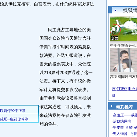
始从伊拉克撤军。白宫表示，布什总统将否决该法
民主党占主导地位的美
国国会众议院当天通过含驻
中学生乘直升机
伊美军撤军时间表的紧急拨
款法案。路透社报道说，在
当天的投票表决中，众议院
以218票对203票通过了这一
高圆圆同居男友
法案。接下来，有争议的撤
言
何智丽
叶永
军计划将提交参议院表决。
价
由于共和党参议员誓言抵制
该法案通过，可以预见，未
精彩推荐
来该法案将在参议院引发激
烈的争斗。