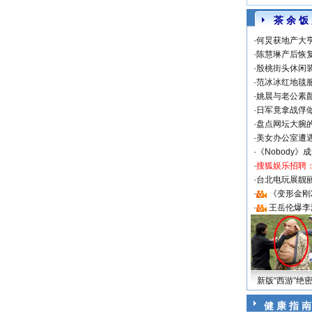
茶 余 饭
·
何炅获地产大亨
·
陈慧琳产后恢复
·
殷桃街头休闲装
·
范冰冰红地毯
·
姚晨与老公素
·
日军竟拿战俘
·
盘点网坛大腕
·
美女办公室遭
·
《Nobody》
·
搜狐娱乐招聘
·
台北电玩展靓丽S
·
《变形金刚
·
王岳伦爆李
新版“西游”绝
健 康 指 南