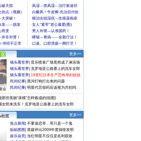
更多>>
镜头看世界
|
音乐喷泉广场竟然成了淋浴场
镜头看世界
|
克罗地亚公路赛上的洗车女郎
镜头看世界
|
19世纪日本生产恐怖孕妇娃娃
民间纪事
|
黑河打狗打出来的问题
民间纪事
|
明星代言假药应该视为共犯吗
聚会
秘那些美丽“床模”怎样炼成的(组图)
感女郎来洗车！克罗地亚公路赛上的洗车女郎
更多>>
焦点新闻
|
不要迷恋哥，哥只是一个鬼
贴贴图图
|
英媒评出2009年度搞怪发明
娱乐旮旯
|
当红明星不仅仅是名利双收