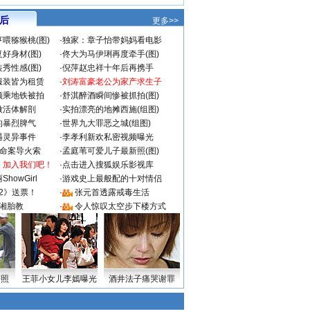
 后
更多>>
喂猕猴桃(图)
·
独家：章子怡带妈妈看电影
好身材(图)
·
佟大为马伊琍再度牵手(图)
秀性感(图)
·
倪萍赵忠祥十年后再携手
服装皆为租赁
·
刘涛富豪老公为家产求生子
颜乘地铁被拍
·
舒淇醉酒瞬间惨被抓拍(图)
做活体解剖
·
实拍漂亮的地摊西施(组图)
的暴烈脾气
·
世界九大罪恶之城(组图)
遇灵异事件
·
李孝利新欢私密视频曝光
成命案导火索
·
孟庭苇可爱儿子最新照(图)
：加入我们吧！
·
点击进入搜狐娱乐影视库
howGirl
·
游戏史上最般配的十对情侣
2》送票！
·
张元首透露戒毒生活
湘胎教
·
令人惊叹太空步下楼方式
密照
王菲小女儿李嫣曝光
酒井法子痛哭谢罪