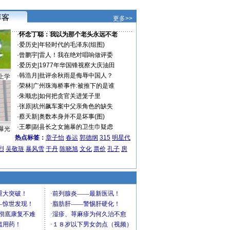
更多>>
·
怀念丁聪：我以为那个老头永远不老
·
爱历史
|
年轻时代的毛泽东(组图)
·
曾鹏宇
|
雷人！我在绝对唱响做评委
·
爱历史
|
1977年华国锋视察大庆油田
·
韩浩月
|
批评余秋雨是侮辱中国人？
上学
·
荣林
|
广州珠海桥事件:被推下的是谁
·
朱顺忠
|
如何把贪官关进笼子里
·
张原
|
杭州飙车案中父亲角色的缺失
·
蔡天新
|
奥数本身并不是坏事(图)
·
王攀
|
副县长之女施暴的卫生巾疑虑
曝光
热点标签：
章子怡
春运
郭德纲
315
明星代
烈
吴敬琏
暴风雪
于丹
陈晓旭
文化
票价
孔子
房