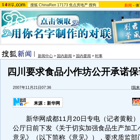
搜狐
ChinaRen
17173
焦点房地产
搜狗
新闻
-
体
新闻中心
>
国内新闻
>
国内要闻
>
时事
四川要求食品小作坊公开承诺保
2007年11月21日07:36
[
我来
来源：新华网
新华网成都11月20日专电（记者黄毅）
公厅日前下发《关于切实加强食品生产加工
意见》（以下简称《意见》），要求质监部