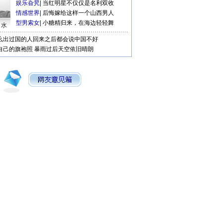
娱乐旮旯
|
当红明星不仅仅是名利双收
情感世界
|
后悔嫁给这样一个山西男人
型男索女
|
小糖精归来，在海边轻轻舞
口水
么出过国的人回来之后都会说中国不好
自己的旗袍照
暴雨过后天空依旧晴朗