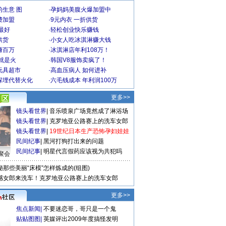
生意 图
·
孕妈妈美腹火爆加盟中
费加盟
·
9元内衣 一折供货
最好
·
轻松创业快乐赚钱
供货
·
小女人吃冰淇淋赚大钱
赚百万
·
冰淇淋店年利108万！
就是火
·
韩国V8服饰卖疯了！
玩具超市
·
高血压病人 如何进补
深埋代替火化
·
六毛钱成本 年利润100万
更多>>
镜头看世界
|
音乐喷泉广场竟然成了淋浴场
镜头看世界
|
克罗地亚公路赛上的洗车女郎
镜头看世界
|
19世纪日本生产恐怖孕妇娃娃
民间纪事
|
黑河打狗打出来的问题
民间纪事
|
明星代言假药应该视为共犯吗
聚会
秘那些美丽“床模”怎样炼成的(组图)
感女郎来洗车！克罗地亚公路赛上的洗车女郎
更多>>
焦点新闻
|
不要迷恋哥，哥只是一个鬼
贴贴图图
|
英媒评出2009年度搞怪发明