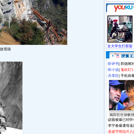
故现场
·
听评书
|
郭德纲
·
听小说
|
鬼吹灯1
·
共享区
|
手机病
揭田壮壮徐帆
·
赵薇被爆已经怀
·
李宇春爆遭母逼
·
圣诞节明信片八