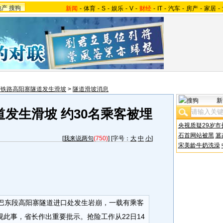
地产
搜狗
新闻
-
体育
-
S
-
娱乐
-
V
-
财经
-
IT
-
汽车
-
房产
-
家居
-
万铁路高阳寨隧道发生滑坡
>
隧道滑坡消息
新
发生滑坡 约30名乘客被埋
央视质疑29岁市
石首网站被黑
篡
[
我来说两句
(750)
] [字号：
大
中
小
]
宋美龄牛奶洗澡
路巴东段高阳寨隧道进口处发生岩崩，一载有乘客
视此事，省长作出重要批示。抢险工作从22日14