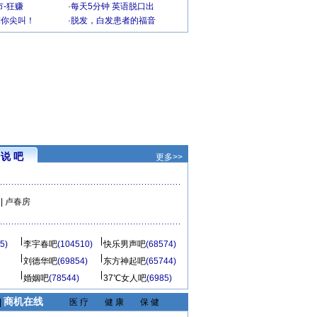
-狂赚
·
每天5分钟 英语脱口出
到你尖叫！
·
脱发，白发患者的福音
说 吧
更多>>
|
卢春房
5)
李宇春吧
(104510)
快乐男声吧
(68574)
刘德华吧
(69854)
东方神起吧
(65744)
婚姻吧
(78544)
37℃女人吧
(6985)
商机在线
|
医 疗
健 康
保 健