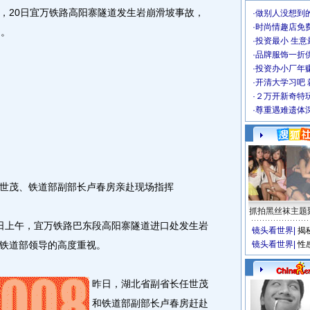
，20日宜万铁路高阳寨隧道发生岩崩滑坡事故，
·
做别人没想到的
·
时尚情趣店免
名。
·
投资最小 生意
·
品牌服饰一折
·
投资办小厂年
·
开清大学习吧 
·
２万开新奇特
·
尊重遇难遗体
茂、铁道部副部长卢春房亲赴现场指挥
抓拍黑丝袜主题
日上午，宜万铁路巴东段高阳寨隧道进口处发生岩
镜头看世界
|
揭
铁道部领导的高度重视。
镜头看世界
|
性
昨日，湖北省副省长任世茂
和铁道部副部长卢春房赶赴