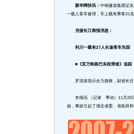
新华网快讯：
中铁隧道集团证实
一载人客车被埋，车上载有乘客31
另据长江商报消息：
利川一载有27人长途客车失踪
■《宜万铁路巴东段滑坡》追踪
罗清泉指示全力搜救，副省长任世
本报讯 （记者 季动）11月20
崩，事故引起了湖北省委、省政府和