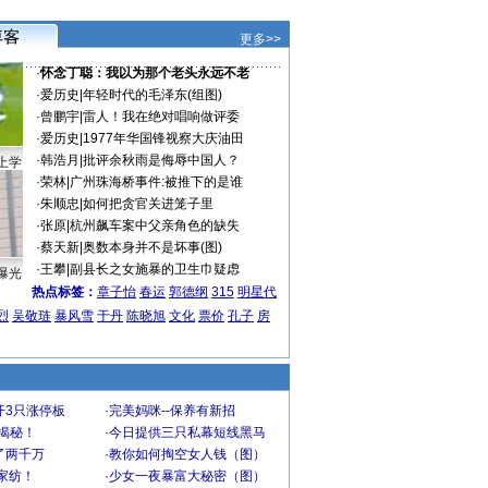
更多>>
·
怀念丁聪：我以为那个老头永远不老
·
爱历史
|
年轻时代的毛泽东(组图)
·
曾鹏宇
|
雷人！我在绝对唱响做评委
·
爱历史
|
1977年华国锋视察大庆油田
·
韩浩月
|
批评余秋雨是侮辱中国人？
上学
·
荣林
|
广州珠海桥事件:被推下的是谁
·
朱顺忠
|
如何把贪官关进笼子里
·
张原
|
杭州飙车案中父亲角色的缺失
·
蔡天新
|
奥数本身并不是坏事(图)
·
王攀
|
副县长之女施暴的卫生巾疑虑
曝光
热点标签：
章子怡
春运
郭德纲
315
明星代
烈
吴敬琏
暴风雪
于丹
陈晓旭
文化
票价
孔子
房
开3只涨停板
·
完美妈咪--保养有新招
大揭秘！
·
今日提供三只私幕短线黑马
了两千万
·
教你如何掏空女人钱（图）
家纺！
·
少女一夜暴富大秘密（图）