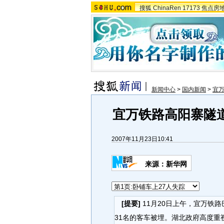
搜狐
ChinaRen
17173
焦点房
新闻中心
>
国内新闻
>
宜
宜万铁路高阳寨隧道
2007年11月23日10:41
来源：新华网
[提要]
11月20日上午，宜万铁
31名的客车被埋。湖北政府高度重