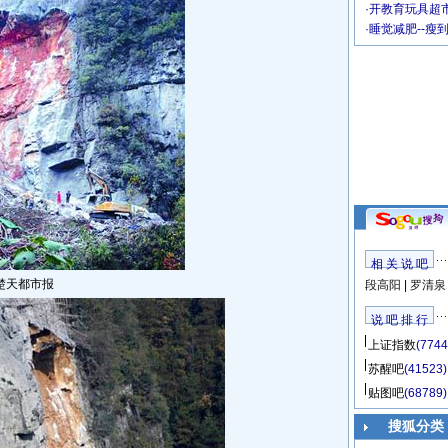
·
开教育玩具超市
·
睡觉减肥--瘦
相 关 说 吧
楚天都市报
段高阳
|
罗清泉
说 吧 排 行
上证指数
(7744
苏醒吧
(41523)
贴图吧
(68789)
搜狐分类