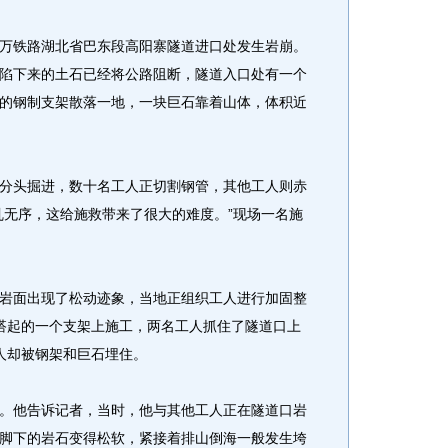
宜万铁路湖北省巴东段高阳寨隧道进口处发生岩崩。
陷下来的土石已经将公路阻断，隧道入口处有一个
的钢制支架散落一地，一块巨石靠着山体，体积近
头掘进，数十名工人正切割钢管，其他工人则赤
乱无序，这给施救带来了很大的难度。”现场一名施
面出现了松动迹象，当地正组织工人进行加固整
搭起的一个支架上施工，两名工人抓住了隧道口上
人却被钢架和巨石埋住。
他告诉记者，当时，他与其他工人正在隧道口岩
脚下的岩石变得松软，紧接着排山倒海一般发生垮