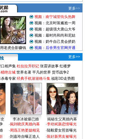
更多>>
对口相声集
杜拉拉升职记
张震讲故事
红楼梦
-精绝古城
世界名著
平凡的世界
货币战争2
毒杀毒专家
经典手机游游格斗集
福彩3D走势图
情史
李冰冰被爆已婚
揭秘生父离婚内幕
孕
·
揭刘晓庆离婚内幕
·
李幼斌新恋情曝光
婚
·
周迅王艳婆媳相见
·
陆毅爱女照首曝光
折
·
刘嘉玲自曝正造人
·
陈好新男友被曝光