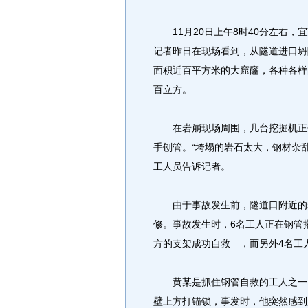
11月20日上午8时40分左右，
记者昨日在现场看到，从隧道进口坍
面积近百平方米的大窟窿，各种各样
百立方。
在岩崩现场周围，几台挖掘机正分
手刨管。“垮塌的岩石太大，钢材杂
工人员告诉记者。
由于事故发生前，隧道口附近的岩
修。事故发生时，6名工人正在钢管
方的支架成功自救 ，而另外4名工
黄某是抓住钢管自救的工人之一。
壁上方打锚锁，事发时，他突然感到