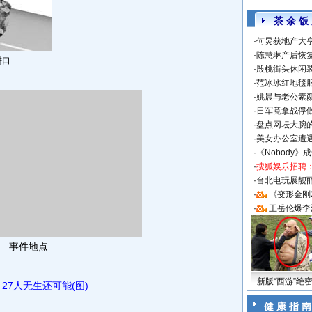
茶 余 饭
·
何炅获地产大亨
·
陈慧琳产后恢复
进口
·
殷桃街头休闲装
·
范冰冰红地毯
·
姚晨与老公素
·
日军竟拿战俘
·
盘点网坛大腕
·
美女办公室遭
·
《Nobody》
·
搜狐娱乐招聘
·
台北电玩展靓丽S
·
《变形金刚
·
王岳伦爆李
事件地点
新版“西游”绝
27人无生还可能(图)
健 康 指 南