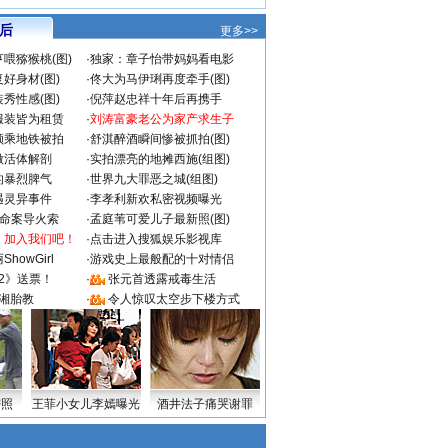
 后
更多>>
喂猕猴桃(图)
·
独家：章子怡带妈妈看电影
好身材(图)
·
佟大为马伊琍再度牵手(图)
秀性感(图)
·
倪萍赵忠祥十年后再携手
服装皆为租赁
·
刘涛富豪老公为家产求生子
颜乘地铁被拍
·
舒淇醉酒瞬间惨被抓拍(图)
做活体解剖
·
实拍漂亮的地摊西施(组图)
的暴烈脾气
·
世界九大罪恶之城(组图)
遇灵异事件
·
李孝利新欢私密视频曝光
成命案导火索
·
孟庭苇可爱儿子最新照(图)
：加入我们吧！
·
点击进入搜狐娱乐影视库
howGirl
·
游戏史上最般配的十对情侣
2》送票！
·
张元首透露戒毒生活
湘胎教
·
令人惊叹太空步下楼方式
密照
王菲小女儿李嫣曝光
酒井法子痛哭谢罪