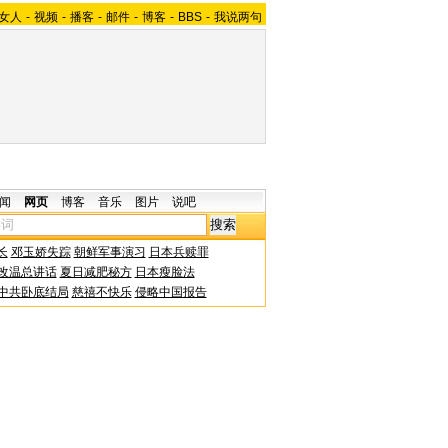
女人
-
视频
-
播客
-
邮件
-
博客
-
BBS
-
我说两句
闻
网页
博客
音乐
图片
说吧
长
邓玉娇失踪
朝鲜军事演习
日本兵赎罪
改温总讲话
夏日减肥秘方
日本瘦脸法
中共卧底结局
慈禧不快乐
侵略中国报告