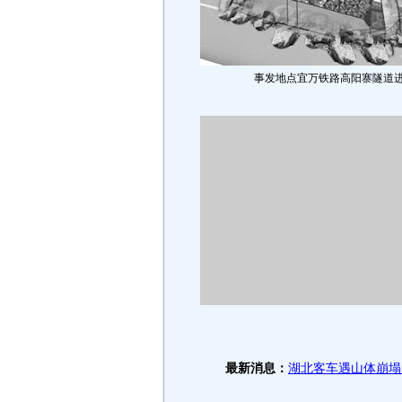
事发地点宜万铁路高阳寨隧道
最新消息：
湖北客车遇山体崩塌 