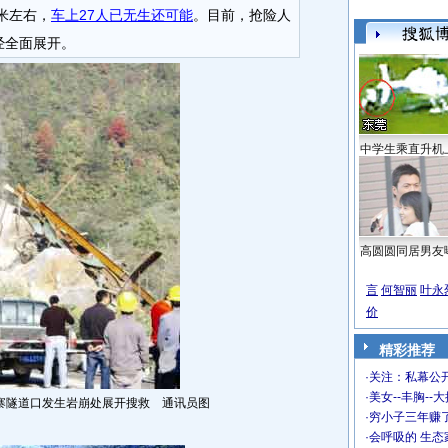
米左右，
车上27人已无生还可能
。目前，抢险人
经全面展开。
中学生乘直升机
高圆圆同居男友
言
何智丽
叶永
价
精彩推荐
·
关注：私幕公
·
美女--丰胸--
隧道口发生岩崩处展开搜救 通讯员图
·
穷小子三年赚
·
会呼吸的 生态