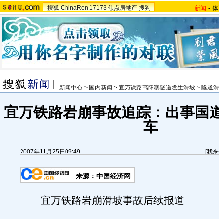
搜狐
ChinaRen
17173
焦点房地产
搜狗
新闻
-
体
新闻中心
>
国内新闻
>
宜万铁路高阳寨隧道发生滑坡
>
隧道滑
宜万铁路岩崩事故追踪：出事国
车
2007年11月25日09:49
[
我来
来源：中国经济网
宜万铁路岩崩滑坡事故后续报道