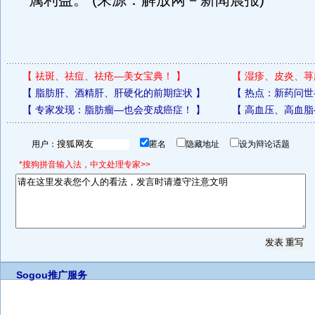
属利益。 (来源：解放网－新闻晨报)
【
祛斑、祛痘、祛疮—美女宝典！
】
【
湿疹、皮炎、荨
【
脂肪肝、酒精肝、肝硬化的前期症状
】
【
热点：新药问世
【
专家发现：脂肪瘤—也会变成癌症！
】
【
高血压、高血脂
用户：
匿名
隐藏地址
设为辩论话题
*搜狗拼音输入法，中文处理专家>>
Sogou推广服务