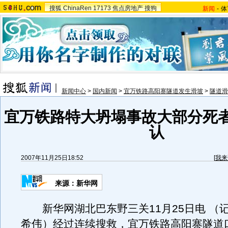
搜狐
ChinaRen
17173
焦点房地产
搜狗
新闻
-
体
新闻中心
>
国内新闻
>
宜万铁路高阳寨隧道发生滑坡
>
隧道滑
宜万铁路特大坍塌事故大部分死
认
2007年11月25日18:52
[
我来
来源：新华网
新华网湖北巴东野三关11月25日电 （
希伟）经过连续搜救，宜万铁路高阳寨隧道