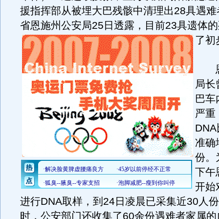
援指挥部从被埋大巴残骸中清理出28具遇难
省恩施州公安局25日透露，目前23具遗体
了初
恩
局长
巴车
严重
DN
准确
份。
下午
开始
进行DNA取样，到24日凌晨已采集近30人
时，公安部门还收集了60余份遇难者家属的