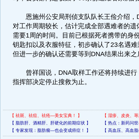
恩施州公安局刑侦支队队长王俭介绍，D
对工作周期较长，估计完成全部遇难者的遗
需要1周的时间。目前已根据死者携带的身
钥匙扣以及衣服特征，初步确认了23名遇难
但进一步的确认还需要等到DNA结果出来之
曾祥国说，DNA取样工作还将持续进行
指挥部决定停止搜救为止。
【
祛斑、祛痘、祛疮—美女宝典！
】
【
湿疹、皮炎、荨
【
脂肪肝、酒精肝、肝硬化的前期症状
】
【
热点：新药问世
【
专家发现：脂肪瘤—也会变成癌症！
】
【
高血压、高血脂