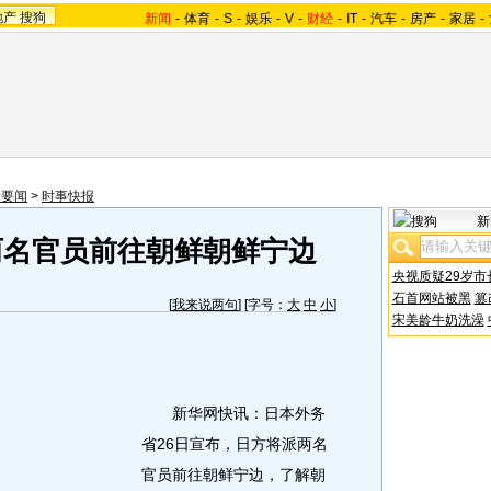
地产
搜狗
新闻
-
体育
-
S
-
娱乐
-
V
-
财经
-
IT
-
汽车
-
房产
-
家居
-
际要闻
>
时事快报
新
两名官员前往朝鲜朝鲜宁边
央视质疑29岁市
石首网站被黑
篡
[
我来说两句
] [字号：
大
中
小
]
宋美龄牛奶洗澡
新华网快讯：日本外务
省26日宣布，日方将派两名
官员前往朝鲜宁边，了解朝