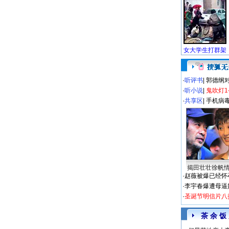
·
听评书
|
郭德纲
·
听小说
|
鬼吹灯1
·
共享区
|
手机病
揭田壮壮徐帆
·
赵薇被爆已经怀
·
李宇春爆遭母逼
·
圣诞节明信片八
茶 余 饭