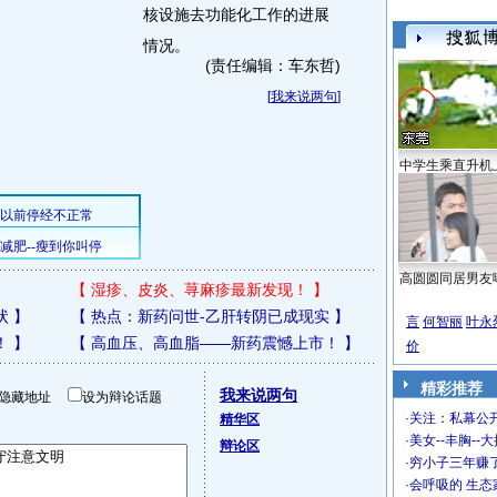
核设施去功能化工作的进展
情况。
(责任编辑：车东哲)
[
我来说两句
]
中学生乘直升机
高圆圆同居男友
【
湿疹、皮炎、荨麻疹最新发现！
】
状
】
【
热点：新药问世-乙肝转阴已成现实
】
言
何智丽
叶永
！
】
【
高血压、高血脂——新药震憾上市！
】
价
精彩推荐
我来说两句
隐藏地址
设为辩论话题
·
关注：私幕公
精华区
·
美女--丰胸--
辩论区
·
穷小子三年赚
·
会呼吸的 生态