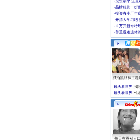
·
投资最小 生意
·
品牌服饰一折
·
投资办小厂年
·
开清大学习吧 
·
２万开新奇特
·
尊重遇难遗体
抓拍黑丝袜主题
镜头看世界
|
揭
镜头看世界
|
性
每天在吞别人