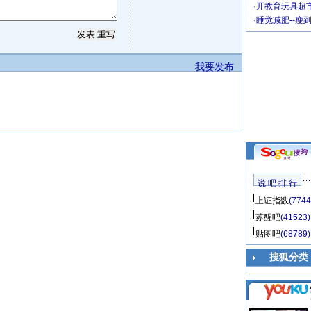
·
开教育玩具超市
·
睡觉减肥--瘦
我要发布
说 吧 排 行
上证指数
(7744
苏醒吧
(41523)
贴图吧
(68789)
搜狐分类