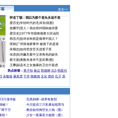
更多>>
·
怀念丁聪：我以为那个老头永远不老
·
爱历史
|
年轻时代的毛泽东(组图)
·
曾鹏宇
|
雷人！我在绝对唱响做评委
·
爱历史
|
1977年华国锋视察大庆油田
·
韩浩月
|
批评余秋雨是侮辱中国人？
上学
·
荣林
|
广州珠海桥事件:被推下的是谁
·
朱顺忠
|
如何把贪官关进笼子里
·
张原
|
杭州飙车案中父亲角色的缺失
·
蔡天新
|
奥数本身并不是坏事(图)
·
王攀
|
副县长之女施暴的卫生巾疑虑
曝光
热点标签：
章子怡
春运
郭德纲
315
明星代
烈
吴敬琏
暴风雪
于丹
陈晓旭
文化
票价
孔子
房
开3只涨停板
·
完美妈咪--保养有新招
大揭秘！
·
今日提供三只私幕短线黑马
了两千万
·
教你如何掏空女人钱（图）
家纺！
·
少女一夜暴富大秘密（图）