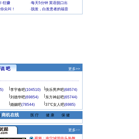
-狂赚
·
每天5分钟 英语脱口出
到你尖叫！
·
脱发，白发患者的福音
说 吧
更多>>
5)
李宇春吧
(104510)
快乐男声吧
(68574)
刘德华吧
(69854)
东方神起吧
(65744)
婚姻吧
(78544)
37℃女人吧
(6985)
商机在线
|
医 疗
健 康
保 健