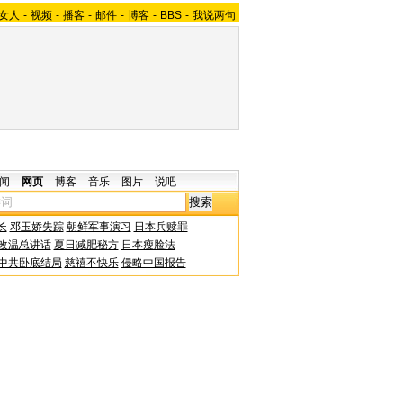
女人
-
视频
-
播客
-
邮件
-
博客
-
BBS
-
我说两句
闻
网页
博客
音乐
图片
说吧
长
邓玉娇失踪
朝鲜军事演习
日本兵赎罪
改温总讲话
夏日减肥秘方
日本瘦脸法
中共卧底结局
慈禧不快乐
侵略中国报告