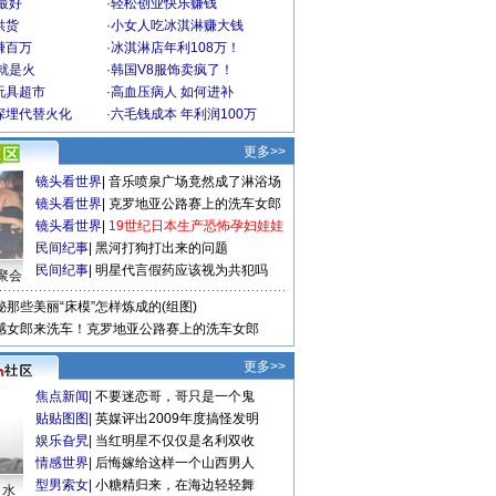
最好
·
轻松创业快乐赚钱
供货
·
小女人吃冰淇淋赚大钱
赚百万
·
冰淇淋店年利108万！
就是火
·
韩国V8服饰卖疯了！
玩具超市
·
高血压病人 如何进补
深埋代替火化
·
六毛钱成本 年利润100万
更多>>
镜头看世界
|
音乐喷泉广场竟然成了淋浴场
镜头看世界
|
克罗地亚公路赛上的洗车女郎
镜头看世界
|
19世纪日本生产恐怖孕妇娃娃
民间纪事
|
黑河打狗打出来的问题
民间纪事
|
明星代言假药应该视为共犯吗
聚会
秘那些美丽“床模”怎样炼成的(组图)
感女郎来洗车！克罗地亚公路赛上的洗车女郎
更多>>
焦点新闻
|
不要迷恋哥，哥只是一个鬼
贴贴图图
|
英媒评出2009年度搞怪发明
娱乐旮旯
|
当红明星不仅仅是名利双收
情感世界
|
后悔嫁给这样一个山西男人
型男索女
|
小糖精归来，在海边轻轻舞
口水