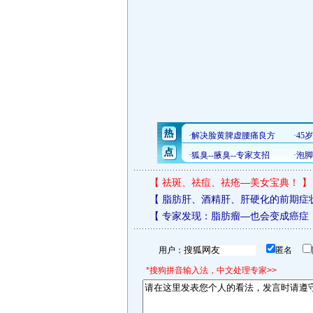
【
祛斑、祛痘、祛疮—美女宝典！
】
【
脂肪肝、酒精肝、肝硬化的前期症
【
专家发现：脂肪瘤—也会变成癌症
用户：
匿名
*搜狗拼音输入法，中文处理专家>>