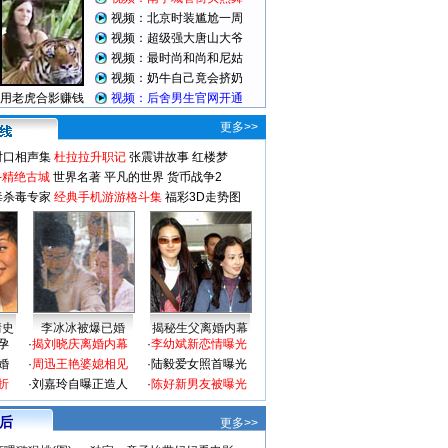
更多>>
对口相声集
杜拉拉升职记
张震讲故事
红楼梦
-精绝古城
世界名著
平凡的世界
货币战争2
毒杀毒专家
经典手机游游格斗集
福彩3D走势图
情史
李冰冰被爆已婚
揭秘生父离婚内幕
孕
·
揭刘晓庆离婚内幕
·
李幼斌新恋情曝光
婚
·
周迅王艳婆媳相见
·
陆毅爱女照首曝光
折
·
刘嘉玲自曝正造人
·
陈好新男友被曝光
 后
更多>>