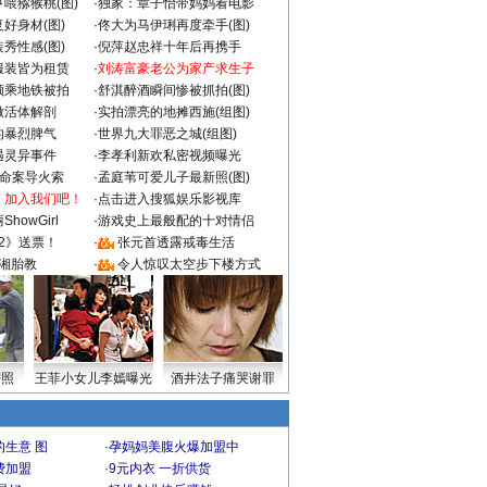
喂猕猴桃(图)
·
独家：章子怡带妈妈看电影
好身材(图)
·
佟大为马伊琍再度牵手(图)
秀性感(图)
·
倪萍赵忠祥十年后再携手
服装皆为租赁
·
刘涛富豪老公为家产求生子
颜乘地铁被拍
·
舒淇醉酒瞬间惨被抓拍(图)
做活体解剖
·
实拍漂亮的地摊西施(组图)
的暴烈脾气
·
世界九大罪恶之城(组图)
遇灵异事件
·
李孝利新欢私密视频曝光
成命案导火索
·
孟庭苇可爱儿子最新照(图)
：加入我们吧！
·
点击进入搜狐娱乐影视库
howGirl
·
游戏史上最般配的十对情侣
2》送票！
·
张元首透露戒毒生活
湘胎教
·
令人惊叹太空步下楼方式
密照
王菲小女儿李嫣曝光
酒井法子痛哭谢罪
生意 图
·
孕妈妈美腹火爆加盟中
费加盟
·
9元内衣 一折供货