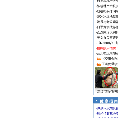
·
何炅获地产大亨
·
陈慧琳产后恢复
·
殷桃街头休闲装
·
范冰冰红地毯
·
姚晨与老公素
·
日军竟拿战俘
·
盘点网坛大腕
·
美女办公室遭
·
《Nobody》
·
搜狐娱乐招聘
·
台北电玩展靓丽S
·
《变形金刚
·
王岳伦爆李
新版“西游”绝
健 康 指 南
·
做别人没想到的
·
时尚情趣店免