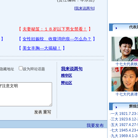
[
我来说两句
]
代表
十七大代表铁
我来说两句
隐藏地址
设为辩论话题
精华区
辩论区
十七大代表谭
辉煌
·
一大 1921.7.23
·
三大 1923.6.12
·
五大 1927.4.27
我要发布
·
七大 1945.4.23
·
九大 1969.4.1-