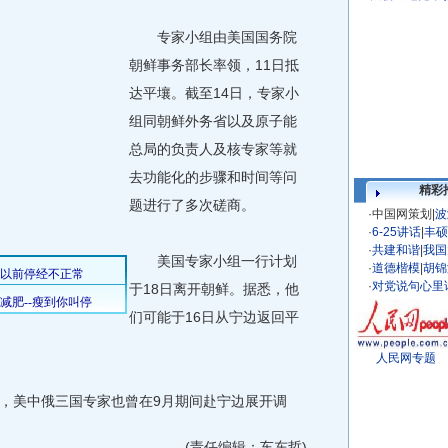
专家小组由美国国务院
朝鲜事务部长率领，11日抵
达平壤。截至14日，专家小
组同朝鲜外务省以及原子能
总局的负责人及核专家等就
去功能化的步骤和时间等问
精彩
题进行了多次磋商。
·
中国网策划
|
波
·
6-25讲话
|
丰硕
·
共建和谐
|
我国
美国专家小组一行计划
·
道德楷模
|
胡锦
·
对党说句心里
于18日离开朝鲜。据悉，他
们可能于16日从宁边返回平
。
人民网专题
美中俄三国专家也曾在9月期间赴宁边展开调
(责任编辑：车东哲)