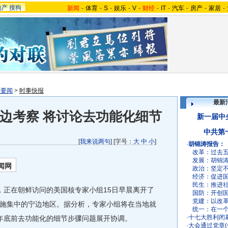
地产
搜狗
新闻
-
体育
-
S
-
娱乐
-
V
-
财经
-
IT
-
汽车
-
房产
-
家居
-
际要闻
>
时事快报
最新
边考察 将讨论去功能化细节
新一届中
中共第
[
我来说两句
] [字号：
大
中
小
]
·
胡锦涛报告：
改革：
过去
发展：
胡锦
闻网
政治：
坚定
经济：
促进
民生：
推进
，正在朝鲜访问的美国核专家小组15日早晨离开了
国防：
开创
党建：
以改
施集中的宁边地区。据分析，专家小组将在当地就
统一：
在一
·
十七大胜利闭
年底前去功能化的细节步骤问题展开协调。
·
大会通过党章(