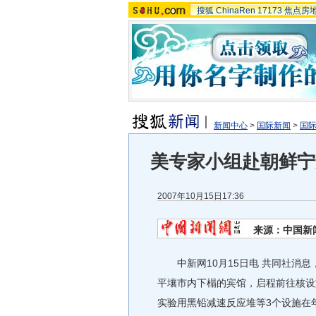
搜狐
ChinaRen
17173
焦点房
新闻中心
>
国际新闻
>
国
美专家小组赴朝鲜宁
2007年10月15日17:36
来源：中国新
中新网10月15日电 共同社消息
平壤市内下榻的宾馆，启程前往核设
实验用黑铅减速反应堆等3个设施在