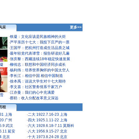
风采
更多>>
·
铁凝：文化应该是民族精神的火炬
·
严平亲历十七大：我投下庄严的一票
·
王国平：把杭州打造成生活品质之城
·
最年轻党代表谭雪：报告研读好几遍
·
张庆黎：西藏连续18年稳定快速发展
凝
·
柳传志：联想和中国经济同步成长
·
杨利伟：培养世界胸怀的中国太空人
·
李长江：相信中国 相信中国制造
·
徐本禹：说说大学生对十七大期待
·
李文喜：社区警务情系千家万户
·
江亦曼：我们的心中充满爱
雪
·
蔡昉：收入分配改革意义深远
历程
-31 上海
·
二大 1922.7.16-23 上海
-20 广州
·
四大 1925.1.11-22 上海
-5.9 武汉
·
六大 1928.6.18-7.11 莫斯科
-6.11 延安
·
八大 1956.9.15-27 北京
24 北京
·
十大 1973.8.24-28 北京