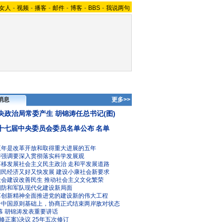
女人
-
视频
-
播客
-
邮件
-
博客
-
BBS
-
我说两句
消息
更多>>
央政治局常委产生 胡锦涛任总书记(图)
十七届中央委员会委员名单公布
名单
五年是改革开放和取得重大进展的五年
涛强调要深入贯彻落实科学发展观
不移发展社会主义民主政治
走和平发展道路
国民经济又好又快发展
建设小康社会新要求
社会建设改善民生
推动社会主义文化繁荣
国防和军队现代化建设新局面
革创新精神全面推进党的建设新的伟大工程
个中国原则基础上，协商正式结束两岸敌对状态
幕 胡锦涛发表重要讲话
修正案)决议
25年五次修订