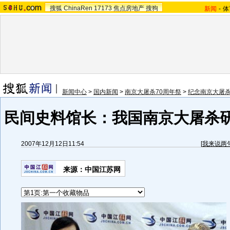
搜狐
ChinaRen
17173
焦点房地产
搜狗
新闻
-
体
新闻中心
>
国内新闻
>
南京大屠杀70周年祭
>
纪念南京大屠杀
民间史料馆长：我国南京大屠杀
2007年12月12日11:54
[
我来说两
来源：中国江苏网