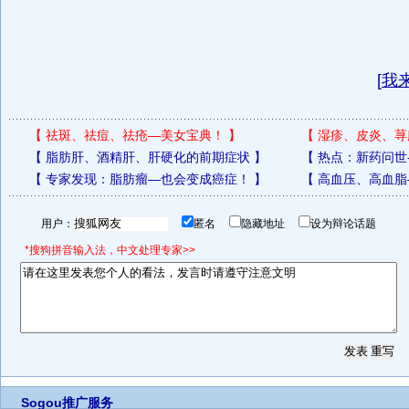
[
我
【
祛斑、祛痘、祛疮—美女宝典！
】
【
湿疹、皮炎、荨
【
脂肪肝、酒精肝、肝硬化的前期症状
】
【
热点：新药问世
【
专家发现：脂肪瘤—也会变成癌症！
】
【
高血压、高血脂
用户：
匿名
隐藏地址
设为辩论话题
*搜狗拼音输入法，中文处理专家>>
Sogou推广服务