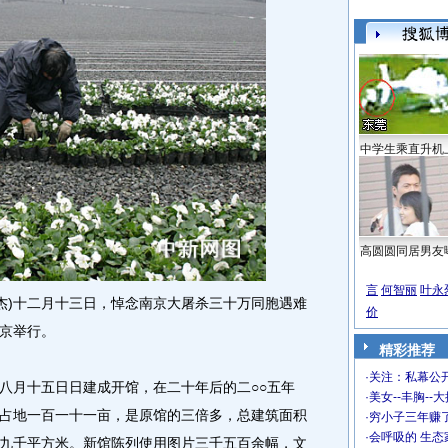
中学生乘直升机
高圆圆同居男友
言
何智丽
叶永
)十二月十三日，悼念南京大屠杀三十万同胞遇难
价
京举行。
精彩推荐
·
关注：私幕公
月十五日日建成开馆，在二十年后的二○○五年
·
美女--丰胸--
占地一百一十一亩，是原馆的三倍多，总建筑面积
·
穷小子三年赚
·
会呼吸的 生态
九千平方米。新馆陈列使用图片三千五百余幅，文