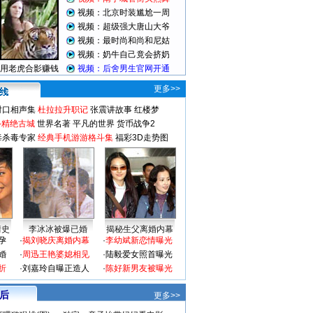
更多>>
对口相声集
杜拉拉升职记
张震讲故事
红楼梦
-精绝古城
世界名著
平凡的世界
货币战争2
毒杀毒专家
经典手机游游格斗集
福彩3D走势图
情史
李冰冰被爆已婚
揭秘生父离婚内幕
孕
·
揭刘晓庆离婚内幕
·
李幼斌新恋情曝光
婚
·
周迅王艳婆媳相见
·
陆毅爱女照首曝光
折
·
刘嘉玲自曝正造人
·
陈好新男友被曝光
 后
更多>>