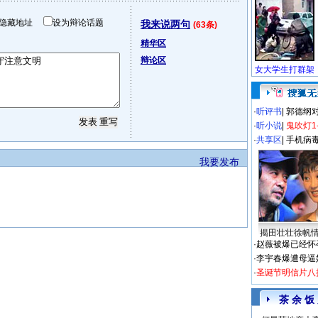
隐藏地址
设为辩论话题
我来说两句
(63条)
精华区
辩论区
·
听评书
|
郭德纲
·
听小说
|
鬼吹灯1
·
共享区
|
手机病
我要发布
揭田壮壮徐帆
·
赵薇被爆已经怀
·
李宇春爆遭母逼
·
圣诞节明信片八
茶 余 饭