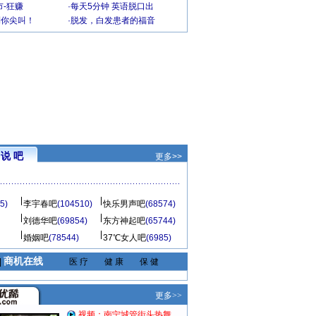
-狂赚
·
每天5分钟 英语脱口出
到你尖叫！
·
脱发，白发患者的福音
说 吧
更多>>
5)
李宇春吧
(104510)
快乐男声吧
(68574)
刘德华吧
(69854)
东方神起吧
(65744)
婚姻吧
(78544)
37℃女人吧
(6985)
商机在线
|
医 疗
健 康
保 健