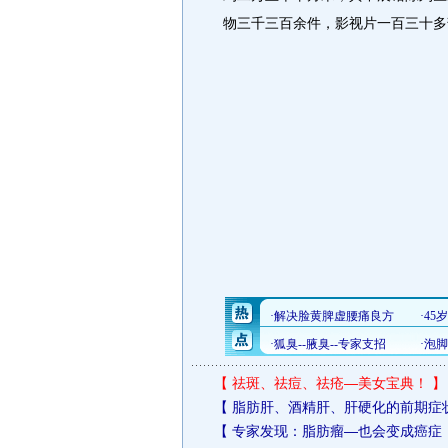
物三千三百余件，影视片一百三十多
【
祛斑、祛痘、祛疮—美女宝典！
】
【
脂肪肝、酒精肝、肝硬化的前期症
【
专家发现：脂肪瘤—也会变成癌症