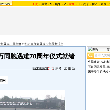
地产
搜狗
新闻
-
体育
-
S
-
娱乐
-
V
-
财经
-
IT
-
汽车
-
房产
-
家居
-
大屠杀70周年祭
>
纪念南京大屠杀70年最新消息
新
万同胞遇难70周年仪式就绪
央视质疑29岁市
石首网站被黑
篡
[
我来说两句
(63)
] [字号：
大
中
小
]
宋美龄牛奶洗澡
闻网