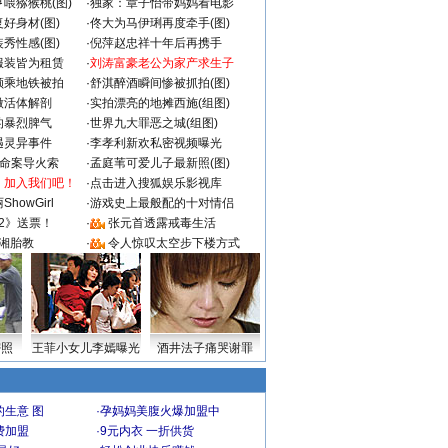
喂猕猴桃(图)
·
独家：章子怡带妈妈看电影
好身材(图)
·
佟大为马伊琍再度牵手(图)
秀性感(图)
·
倪萍赵忠祥十年后再携手
服装皆为租赁
·
刘涛富豪老公为家产求生子
颜乘地铁被拍
·
舒淇醉酒瞬间惨被抓拍(图)
做活体解剖
·
实拍漂亮的地摊西施(组图)
的暴烈脾气
·
世界九大罪恶之城(组图)
遇灵异事件
·
李孝利新欢私密视频曝光
成命案导火索
·
孟庭苇可爱儿子最新照(图)
：加入我们吧！
·
点击进入搜狐娱乐影视库
howGirl
·
游戏史上最般配的十对情侣
2》送票！
·
张元首透露戒毒生活
湘胎教
·
令人惊叹太空步下楼方式
密照
王菲小女儿李嫣曝光
酒井法子痛哭谢罪
生意 图
·
孕妈妈美腹火爆加盟中
费加盟
·
9元内衣 一折供货