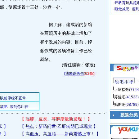
·
开教育玩具超市
部，复原场景十三处，沙盘一处。
·
睡觉减肥--瘦
据了解，建成后的新馆
在写照历史的基础上增加了
和平发展的内容。目前，悼
念仪式的各项准备工作已经
就绪。
(责任编辑：张宬)
[
我来说两句
(63条)
]
说 吧 排 行
上证指数
(7744
苏醒吧
(41523)
贴图吧
(68789)
搜狐分类
【
湿疹、皮炎、荨麻疹最新发现！
】
状
】
【
热点：新药问世-乙肝转阴已成现实
】
！
】
【
高血压、高血脂——新药震憾上市！
】