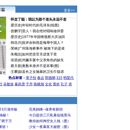
更多>>
·
怀念丁聪：我以为那个老头永远不老
·
爱历史
|
年轻时代的毛泽东(组图)
·
曾鹏宇
|
雷人！我在绝对唱响做评委
·
爱历史
|
1977年华国锋视察大庆油田
·
韩浩月
|
批评余秋雨是侮辱中国人？
上学
·
荣林
|
广州珠海桥事件:被推下的是谁
·
朱顺忠
|
如何把贪官关进笼子里
·
张原
|
杭州飙车案中父亲角色的缺失
·
蔡天新
|
奥数本身并不是坏事(图)
·
王攀
|
副县长之女施暴的卫生巾疑虑
曝光
热点标签：
章子怡
春运
郭德纲
315
明星代
烈
吴敬琏
暴风雪
于丹
陈晓旭
文化
票价
孔子
房
开3只涨停板
·
完美妈咪--保养有新招
大揭秘！
·
今日提供三只私幕短线黑马
了两千万
·
教你如何掏空女人钱（图）
家纺！
·
少女一夜暴富大秘密（图）