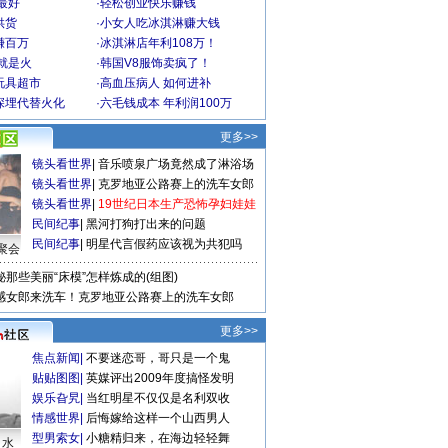
最好
·
轻松创业快乐赚钱
供货
·
小女人吃冰淇淋赚大钱
赚百万
·
冰淇淋店年利108万！
就是火
·
韩国V8服饰卖疯了！
玩具超市
·
高血压病人 如何进补
深埋代替火化
·
六毛钱成本 年利润100万
更多>>
镜头看世界
|
音乐喷泉广场竟然成了淋浴场
镜头看世界
|
克罗地亚公路赛上的洗车女郎
镜头看世界
|
19世纪日本生产恐怖孕妇娃娃
民间纪事
|
黑河打狗打出来的问题
民间纪事
|
明星代言假药应该视为共犯吗
聚会
秘那些美丽“床模”怎样炼成的(组图)
感女郎来洗车！克罗地亚公路赛上的洗车女郎
更多>>
焦点新闻
|
不要迷恋哥，哥只是一个鬼
贴贴图图
|
英媒评出2009年度搞怪发明
娱乐旮旯
|
当红明星不仅仅是名利双收
情感世界
|
后悔嫁给这样一个山西男人
型男索女
|
小糖精归来，在海边轻轻舞
口水