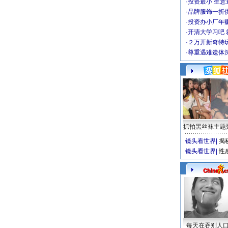
·
投资最小 生意
·
品牌服饰一折
·
投资办小厂年
·
开清大学习吧 
·
２万开新奇特
·
尊重遇难遗体
抓拍黑丝袜主题
镜头看世界
|
揭
镜头看世界
|
性
每天在吞别人