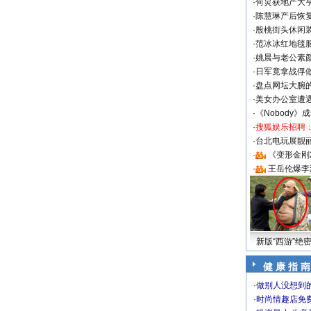
·
何炅获地产大亨
·
陈慧琳产后恢复
·
殷桃街头休闲装
·
范冰冰红地毯
·
姚晨与老公素
·
日军竟拿战俘
·
盘点网坛大腕
·
美女办公室遭
·
《Nobody》
·
搜狐娱乐招聘
·
台北电玩展靓丽S
·
《变形金刚
·
王岳伦爆李
新版“西游”绝
健 康 指 南
·
做别人没想到的
·
时尚情趣店免