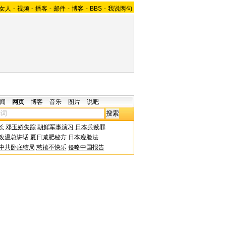
女人
-
视频
-
播客
-
邮件
-
博客
-
BBS
-
我说两句
闻
网页
博客
音乐
图片
说吧
长
邓玉娇失踪
朝鲜军事演习
日本兵赎罪
改温总讲话
夏日减肥秘方
日本瘦脸法
中共卧底结局
慈禧不快乐
侵略中国报告