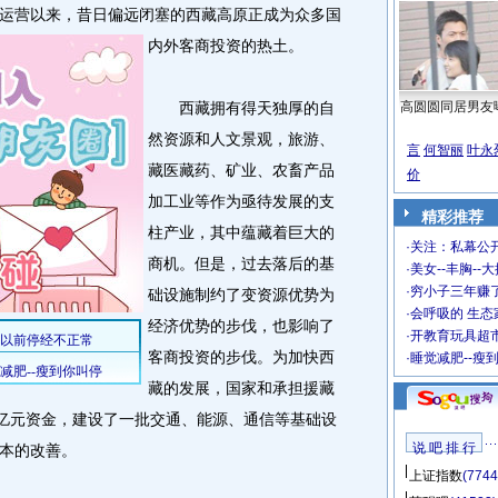
运营以来，昔日偏远闭塞的西藏高原正成为众多国
内外客商投资的热土。
西藏拥有得天独厚的自
高圆圆同居男友
然资源和人文景观，旅游、
言
何智丽
叶永
藏医藏药、矿业、农畜产品
价
加工业等作为亟待发展的支
精彩推荐
柱产业，其中蕴藏着巨大的
·
关注：私幕公
商机。但是，过去落后的基
·
美女--丰胸--
·
穷小子三年赚
础设施制约了变资源优势为
·
会呼吸的 生态
经济优势的步伐，也影响了
·
开教育玩具超市
客商投资的步伐。为加快西
·
睡觉减肥--瘦
藏的发展，国家和承担援藏
0亿元资金，建设了一批交通、能源、通信等基础设
说 吧 排 行
本的改善。
上证指数
(7744