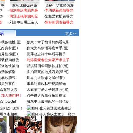
情史
李冰冰被爆已婚
揭秘生父离婚内幕
孕
·
揭刘晓庆离婚内幕
·
李幼斌新恋情曝光
婚
·
周迅王艳婆媳相见
·
陆毅爱女照首曝光
折
·
刘嘉玲自曝正造人
·
陈好新男友被曝光
 后
更多>>
喂猕猴桃(图)
·
独家：章子怡带妈妈看电影
好身材(图)
·
佟大为马伊琍再度牵手(图)
秀性感(图)
·
倪萍赵忠祥十年后再携手
服装皆为租赁
·
刘涛富豪老公为家产求生子
颜乘地铁被拍
·
舒淇醉酒瞬间惨被抓拍(图)
做活体解剖
·
实拍漂亮的地摊西施(组图)
的暴烈脾气
·
世界九大罪恶之城(组图)
遇灵异事件
·
李孝利新欢私密视频曝光
成命案导火索
·
孟庭苇可爱儿子最新照(图)
：加入我们吧！
·
点击进入搜狐娱乐影视库
howGirl
·
游戏史上最般配的十对情侣
金刚2》送票！
·
张元首透露戒毒生活
爆李湘胎教
·
令人惊叹太空步下楼方
式