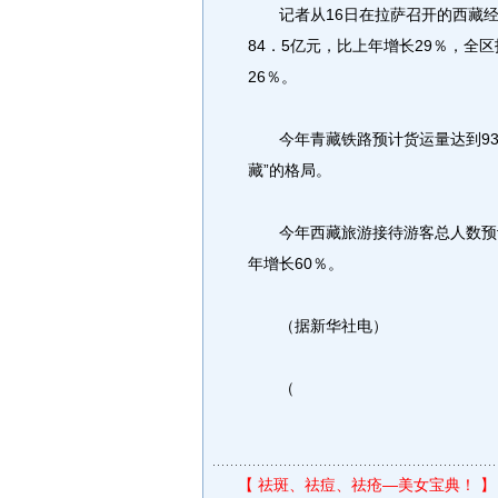
记者从16日在拉萨召开的西藏经
84．5亿元，比上年增长29％，全
26％。
今年青藏铁路预计货运量达到93．
藏”的格局。
今年西藏旅游接待游客总人数预计首
年增长60％。
（据新华社电）
（
【
祛斑、祛痘、祛疮—美女宝典！
】