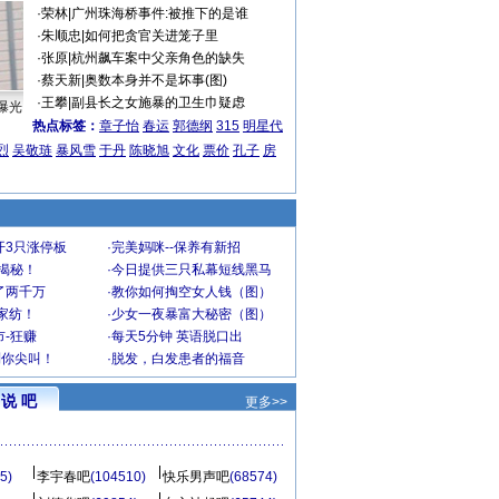
·
荣林
|
广州珠海桥事件:被推下的是谁
·
朱顺忠
|
如何把贪官关进笼子里
·
张原
|
杭州飙车案中父亲角色的缺失
·
蔡天新
|
奥数本身并不是坏事(图)
·
王攀
|
副县长之女施暴的卫生巾疑虑
曝光
热点标签：
章子怡
春运
郭德纲
315
明星代
烈
吴敬琏
暴风雪
于丹
陈晓旭
文化
票价
孔子
房
开3只涨停板
·
完美妈咪--保养有新招
大揭秘！
·
今日提供三只私幕短线黑马
了两千万
·
教你如何掏空女人钱（图）
家纺！
·
少女一夜暴富大秘密（图）
-狂赚
·
每天5分钟 英语脱口出
到你尖叫！
·
脱发，白发患者的福音
说 吧
更多>>
5)
李宇春吧
(104510)
快乐男声吧
(68574)