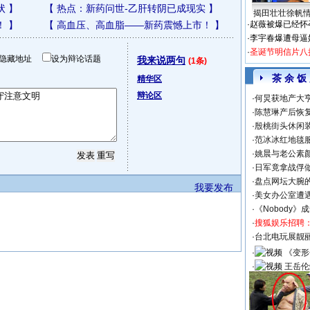
状
】
【
热点：新药问世-乙肝转阴已成现实
】
揭田壮壮徐帆
！
】
【
高血压、高血脂——新药震憾上市！
】
·
赵薇被爆已经怀
·
李宇春爆遭母逼
·
圣诞节明信片八
隐藏地址
设为辩论话题
我来说两句
(1条)
茶 余 饭
精华区
辩论区
·
何炅获地产大亨
·
陈慧琳产后恢复
·
殷桃街头休闲装
·
范冰冰红地毯
·
姚晨与老公素
·
日军竟拿战俘
·
盘点网坛大腕
我要发布
·
美女办公室遭
·
《Nobody》
·
搜狐娱乐招聘
·
台北电玩展靓丽S
·
《变形
·
王岳伦