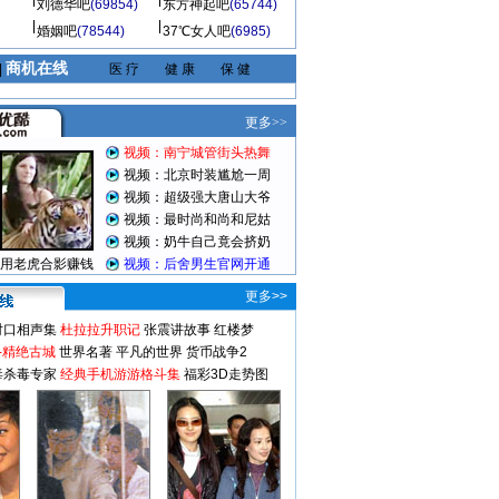
刘德华吧
(69854)
东方神起吧
(65744)
婚姻吧
(78544)
37℃女人吧
(6985)
商机在线
|
医 疗
健 康
保 健
更多>>
对口相声集
杜拉拉升职记
张震讲故事
红楼梦
-精绝古城
世界名著
平凡的世界
货币战争2
毒杀毒专家
经典手机游游格斗集
福彩3D走势图