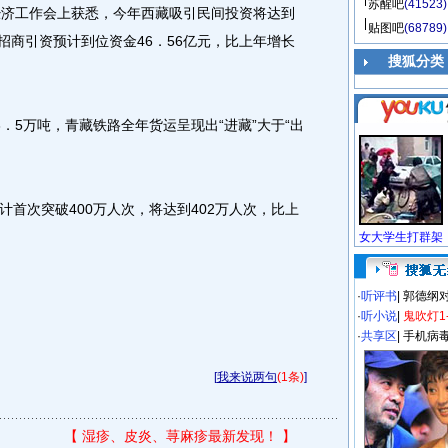
苏醒吧
(41523)
济工作会上获悉，今年西藏吸引民间投资将达到
贴图吧
(68789)
区招商引资预计到位资金46．56亿元，比上年增长
搜狐分类
5万吨，青藏铁路全年货运呈现出“进藏”大于“出
次突破400万人次，将达到402万人次，比上
·
听评书
|
郭德纲
·
听小说
|
鬼吹灯1
·
共享区
|
手机病
[
我来说两句
(1条)
]
【
湿疹、皮炎、荨麻疹最新发现！
】