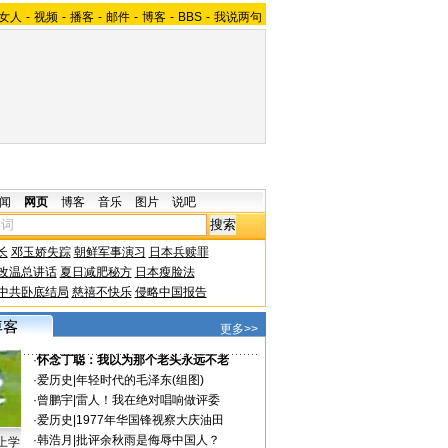
女人
-
视频
-
播客
-
邮件
-
博客
-
BBS
-
我说两句
闻
网页
博客
音乐
图片
说吧
长
邓玉娇失踪
朝鲜军事演习
日本兵赎罪
改温总讲话
夏日减肥秘方
日本瘦脸法
中共卧底结局
慈禧不快乐
侵略中国报告
更多>>
·
怀念丁聪：我以为那个老头永远不老
·
爱历史
|
年轻时代的毛泽东(组图)
·
曾鹏宇
|
雷人！我在绝对唱响做评委
·
爱历史
|
1977年华国锋视察大庆油田
·
韩浩月
|
批评余秋雨是侮辱中国人？
上学