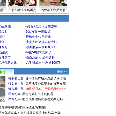
密照
王菲小女儿李嫣曝光
酒井法子痛哭谢罪
生意 图
·
孕妈妈美腹火爆加盟中
费加盟
·
9元内衣 一折供货
最好
·
轻松创业快乐赚钱
供货
·
小女人吃冰淇淋赚大钱
赚百万
·
冰淇淋店年利108万！
就是火
·
韩国V8服饰卖疯了！
玩具超市
·
高血压病人 如何进补
深埋代替火化
·
六毛钱成本 年利润100万
更多>>
镜头看世界
|
音乐喷泉广场竟然成了淋浴场
镜头看世界
|
克罗地亚公路赛上的洗车女郎
镜头看世界
|
19世纪日本生产恐怖孕妇娃娃
民间纪事
|
黑河打狗打出来的问题
民间纪事
|
明星代言假药应该视为共犯吗
聚会
秘那些美丽“床模”怎样炼成的(组图)
感女郎来洗车！克罗地亚公路赛上的洗车女郎