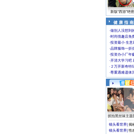
新版“西游”绝
健 康 指 南
·
做别人没想到的
·
时尚情趣店免
·
投资最小 生意
·
品牌服饰一折
·
投资办小厂年
·
开清大学习吧 
·
２万开新奇特
·
尊重遇难遗体
抓拍黑丝袜主题
镜头看世界
|
揭
镜头看世界
|
性