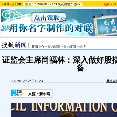
搜狐
ChinaRen
17173
焦点房地产
搜狗
新闻
-
体
新闻中心
>
国内新闻
>
国内要闻
>
经济
证监会主席尚福林：深入做好股
备
2007年12月25日19:23
[
我来说
来源：新华网