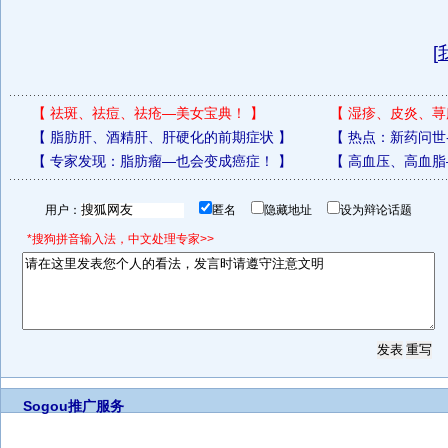
[
【
祛斑、祛痘、祛疮—美女宝典！
】
【
湿疹、皮炎、荨
【
脂肪肝、酒精肝、肝硬化的前期症状
】
【
热点：新药问世
【
专家发现：脂肪瘤—也会变成癌症！
】
【
高血压、高血脂
用户：
匿名
隐藏地址
设为辩论话题
*搜狗拼音输入法，中文处理专家>>
Sogou推广服务