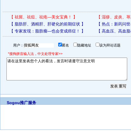
【
祛斑、祛痘、祛疮—美女宝典！
】
【
湿疹、皮炎、荨
【
脂肪肝、酒精肝、肝硬化的前期症状
】
【
热点：新药问世
【
专家发现：脂肪瘤—也会变成癌症！
】
【
高血压、高血脂
用户：
匿名
隐藏地址
设为辩论话题
*搜狗拼音输入法，中文处理专家>>
Sogou推广服务