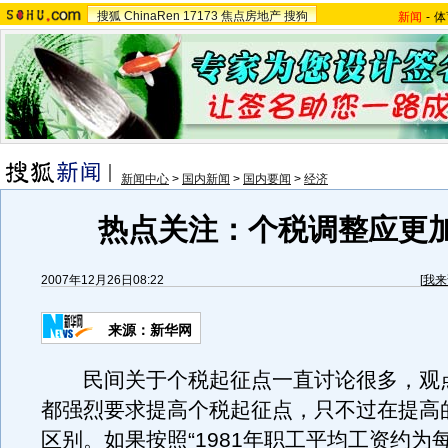
搜狐
ChinaRen
17173
焦点房地产
搜狗
新闻
-
体
新闻中心
>
国内新闻
>
国内要闻
>
经济
热点关注：个税调整应更
2007年12月26日08:22
[
我来
来源：新华网
民间关于个税起征点一直讨论很多，观
都强烈要求提高个税起征点，只不过在提高
区别。如果按照“1981年职工平均工资约为每