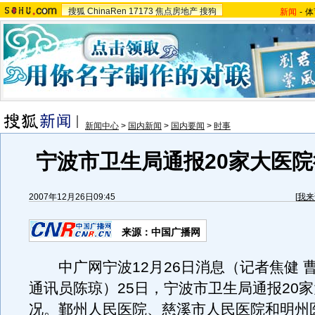
搜狐
ChinaRen
17173
焦点房地产
搜狗
新闻
-
体
新闻中心
>
国内新闻
>
国内要闻
>
时事
宁波市卫生局通报20家大医
2007年12月26日09:45
[
我来
来源：中国广播网
中广网宁波12月26日消息（记者焦健 
通讯员陈琼）25日，宁波市卫生局通报20
况。鄞州人民医院、慈溪市人民医院和明州