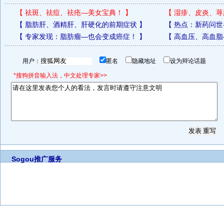
【
祛斑、祛痘、祛疮—美女宝典！
】
【
湿疹、皮炎、荨
【
脂肪肝、酒精肝、肝硬化的前期症状
】
【
热点：新药问世
【
专家发现：脂肪瘤—也会变成癌症！
】
【
高血压、高血脂
用户：
匿名
隐藏地址
设为辩论话题
*搜狗拼音输入法，中文处理专家>>
Sogou推广服务