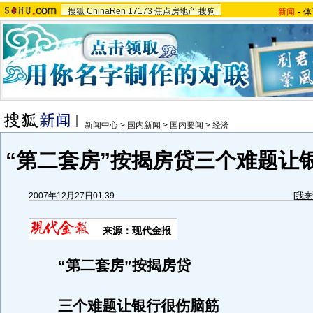
搜狐
ChinaRen
17173
焦点房地产
搜狗
新闻
-
体
新闻中心
>
国内新闻
>
国内要闻
>
经济
“第二套房”按揭房贷三个难题让
2007年12月27日01:39
[
我来
来源：现代金报
“第二套房”按揭房贷
三个难题让银行很伤脑筋