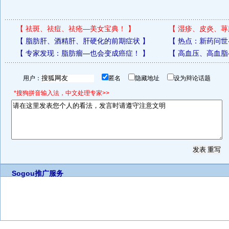
【
祛斑、祛痘、祛疮—美女宝典！
】
【
湿疹、皮炎、荨
【
脂肪肝、酒精肝、肝硬化的前期症状
】
【
热点：新药问世
【
专家发现：脂肪瘤—也会变成癌症！
】
【
高血压、高血脂
用户：
匿名
隐藏地址
设为辩论话题
*搜狗拼音输入法，中文处理专家>>
Sogou推广服务