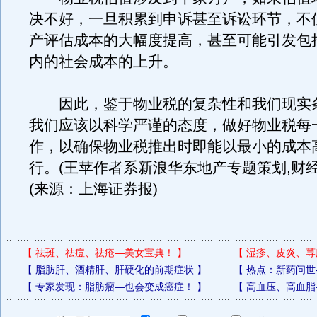
决不好，一旦积累到申诉甚至诉讼环节，不
产评估成本的大幅度提高，甚至可能引发包
内的社会成本的上升。
因此，鉴于物业税的复杂性和我们现实
我们应该以科学严谨的态度，做好物业税每
作，以确保物业税推出时即能以最小的成本
行。(王苹作者系新浪华东地产专题策划,财经
(来源：上海证券报)
【
祛斑、祛痘、祛疮—美女宝典！
】
【
湿疹、皮炎、荨
【
脂肪肝、酒精肝、肝硬化的前期症状
】
【
热点：新药问世
【
专家发现：脂肪瘤—也会变成癌症！
】
【
高血压、高血脂