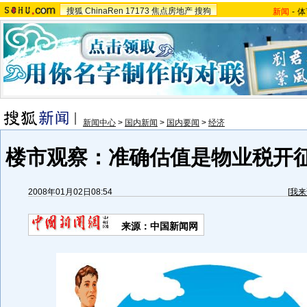
搜狐
ChinaRen
17173
焦点房地产
搜狗
新闻
-
体
新闻中心
>
国内新闻
>
国内要闻
>
经济
楼市观察：准确估值是物业税开
2008年01月02日08:54
[
我来
来源：中国新闻网