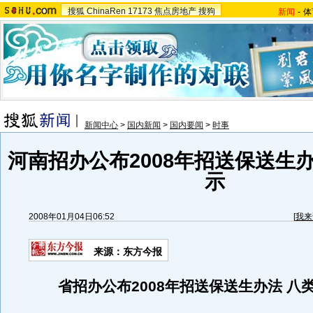
搜狐
ChinaRen
17173
焦点房地产
搜狗
新闻
-
体
新闻中心
>
国内新闻
>
国内要闻
>
时事
河南招办公布2008年招送保送生
示
2008年01月04日06:52
[
我来
来源：东方今报
省招办公布2008年招送保送生办法 八