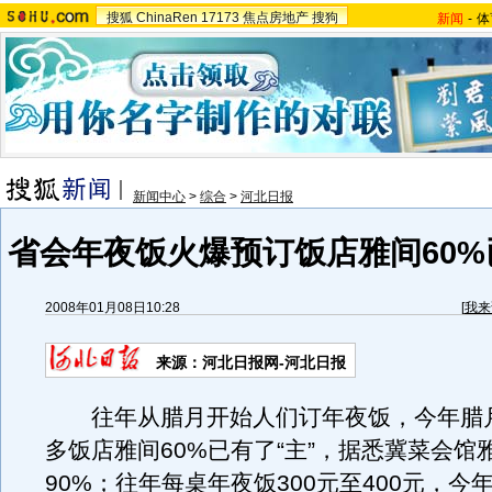
搜狐
ChinaRen
17173
焦点房地产
搜狗
新闻
-
体
新闻中心
>
综合
>
河北日报
省会年夜饭火爆预订饭店雅间60%已
2008年01月08日10:28
[
我来
来源：河北日报网-河北日报
往年从腊月开始人们订年夜饭，今年腊
多饭店雅间60%已有了“主”，据悉冀菜会馆
90%；往年每桌年夜饭300元至400元，今年