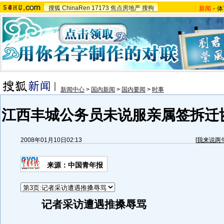
搜狐
ChinaRen
17173
焦点房地产
搜狗
新闻
-
体
新闻中心
>
国内新闻
>
国内要闻
>
时事
江西丰城公务员未说服亲属签拆迁
2008年01月10日02:13
[
我来说两
来源：中国青年报
记者采访遭遇推搡辱骂