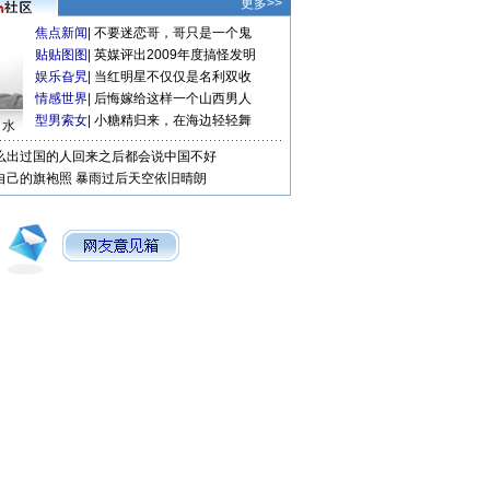
更多>>
焦点新闻
|
不要迷恋哥，哥只是一个鬼
贴贴图图
|
英媒评出2009年度搞怪发明
娱乐旮旯
|
当红明星不仅仅是名利双收
情感世界
|
后悔嫁给这样一个山西男人
型男索女
|
小糖精归来，在海边轻轻舞
口水
么出过国的人回来之后都会说中国不好
自己的旗袍照
暴雨过后天空依旧晴朗