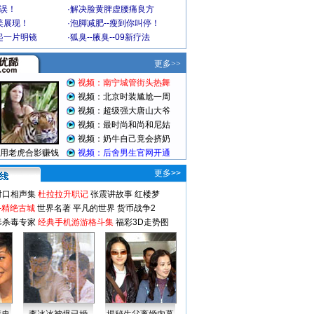
不误！
·
解决脸黄脾虚腰痛良方
美展现！
·
泡脚减肥--瘦到你叫停！
起一片明镜
·
狐臭--腋臭--09新疗法
更多>>
对口相声集
杜拉拉升职记
张震讲故事
红楼梦
-精绝古城
世界名著
平凡的世界
货币战争2
毒杀毒专家
经典手机游游格斗集
福彩3D走势图