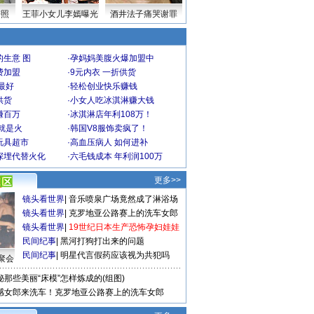
密照
王菲小女儿李嫣曝光
酒井法子痛哭谢罪
生意 图
·
孕妈妈美腹火爆加盟中
费加盟
·
9元内衣 一折供货
最好
·
轻松创业快乐赚钱
供货
·
小女人吃冰淇淋赚大钱
赚百万
·
冰淇淋店年利108万！
就是火
·
韩国V8服饰卖疯了！
玩具超市
·
高血压病人 如何进补
深埋代替火化
·
六毛钱成本 年利润100万
更多>>
镜头看世界
|
音乐喷泉广场竟然成了淋浴场
镜头看世界
|
克罗地亚公路赛上的洗车女郎
镜头看世界
|
19世纪日本生产恐怖孕妇娃娃
民间纪事
|
黑河打狗打出来的问题
民间纪事
|
明星代言假药应该视为共犯吗
聚会
秘那些美丽“床模”怎样炼成的(组图)
感女郎来洗车！克罗地亚公路赛上的洗车女郎