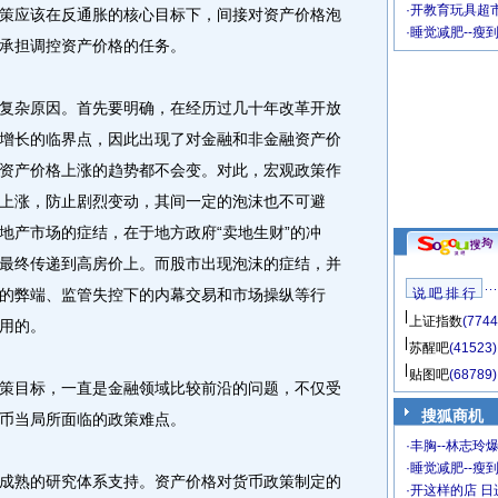
·
开教育玩具超市
策应该在反通胀的核心目标下，间接对资产价格泡
·
睡觉减肥--瘦
承担调控资产价格的任务。
杂原因。首先要明确，在经历过几十年改革开放
增长的临界点，因此出现了对金融和非金融资产价
资产价格上涨的趋势都不会变。对此，宏观政策作
上涨，防止剧烈变动，其间一定的泡沫也不可避
地产市场的症结，在于地方政府“卖地生财”的冲
最终传递到高房价上。而股市出现泡沫的症结，并
的弊端、监管失控下的内幕交易和市场操纵等行
说 吧 排 行
上证指数
(7744
用的。
苏醒吧
(41523)
贴图吧
(68789)
目标，一直是金融领域比较前沿的问题，不仅受
搜狐商机
币当局所面临的政策难点。
·
丰胸--林志玲
·
睡觉减肥--瘦到
熟的研究体系支持。资产价格对货币政策制定的
·
开这样的店 日进