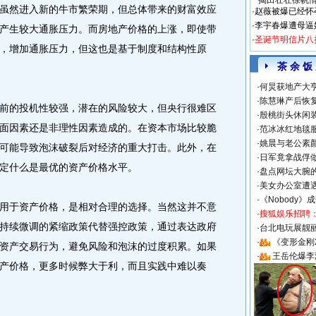
揭田壮壮徐帆
然进入新的牛市繁荣期，但总体带来的财富效应
·
赵薇被爆已经怀
·
李宇春爆遭母逼
产生较大通胀压力。而房地产价格的上涨，即使带
·
圣诞节明信片八
，增加通胀压力，但这也是基于制度和结构性原
茶 余 饭
·
何炅获地产大亨
·
陈慧琳产后恢复
的投机性较强，潜在的风险较大，但央行很难区
·
殷桃街头休闲装
面因素还是非理性因素造成的。在资本市场比较脆
·
范冰冰红地毯
·
姚晨与老公素
可能导致泡沫破裂后对经济的重大打击。此外，在
·
日军竟拿战俘
定什么是最优的资产价格水平。
·
盘点网坛大腕
·
美女办公室遭
·
《Nobody》
于资产价格，是相对合理的选择。当然这并不意
·
搜狐娱乐招聘
持续微调的紧缩政策代替强控政策，通过表达政府
·
台北电玩展靓丽S
·
《变形金刚
资产交易行为，避免风险和泡沫的过度积累。如果
·
王岳伦爆李
产价格，更多时候弊大于利，而且实践中难以奏