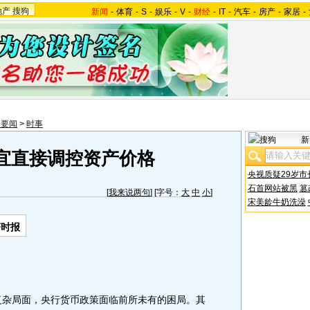
地产
搜狗
新闻
-
体育
-
S
-
娱乐
-
V
-
财经
-
IT
-
汽车
-
房产
-
家居
-
内要闻
>
时事
新
宜直接调控资产价格
央视质疑29岁市
石首网站被黑
篡
[
我来说两句
] [字号：
大
中
小
]
宋美龄牛奶洗澡
济时报
复杂局面，央行货币政策面临前所未有的困局。其