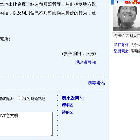
土地出让金真正纳入预算监管等，从而控制地方政
勾结，以及利用信息不对称而操纵房价的行为，这
每天在吞别人
究所）
漂在海外
|
为什
型男索女
|
晒晒
(责任编辑：张勇)
[
我来说两句
]
我要发布
我来说两句
隐藏地址
设为辩论话题
精华区
辩论区