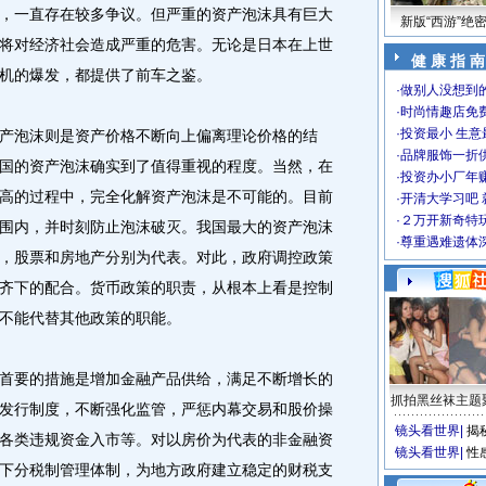
一直存在较多争议。但严重的资产泡沫具有巨大
新版“西游”绝
将对经济社会造成严重的危害。无论是日本在上世
健 康 指 南
机的爆发，都提供了前车之鉴。
·
做别人没想到的
·
时尚情趣店免
·
投资最小 生意
泡沫则是资产价格不断向上偏离理论价格的结
·
品牌服饰一折
国的资产泡沫确实到了值得重视的程度。当然，在
·
投资办小厂年
高的过程中，完全化解资产泡沫是不可能的。目前
·
开清大学习吧 
·
２万开新奇特
围内，并时刻防止泡沫破灭。我国最大的资产泡沫
·
尊重遇难遗体
，股票和房地产分别为代表。对此，政府调控政策
齐下的配合。货币政策的职责，从根本上看是控制
不能代替其他政策的职能。
要的措施是增加金融产品供给，满足不断增长的
抓拍黑丝袜主题
发行制度，不断强化监管，严惩内幕交易和股价操
镜头看世界
|
揭
各类违规资金入市等。对以房价为代表的非金融资
镜头看世界
|
性
下分税制管理体制，为地方政府建立稳定的财税支