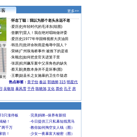
更多>>
·
怀念丁聪：我以为那个老头永远不老
·
爱历史
|
年轻时代的毛泽东(组图)
·
曾鹏宇
|
雷人！我在绝对唱响做评委
·
爱历史
|
1977年华国锋视察大庆油田
·
韩浩月
|
批评余秋雨是侮辱中国人？
上学
·
荣林
|
广州珠海桥事件:被推下的是谁
·
朱顺忠
|
如何把贪官关进笼子里
·
张原
|
杭州飙车案中父亲角色的缺失
·
蔡天新
|
奥数本身并不是坏事(图)
·
王攀
|
副县长之女施暴的卫生巾疑虑
曝光
热点标签：
章子怡
春运
郭德纲
315
明星代
烈
吴敬琏
暴风雪
于丹
陈晓旭
文化
票价
孔子
房
开3只涨停板
·
完美妈咪--保养有新招
大揭秘！
·
今日提供三只私幕短线黑马
了两千万
·
教你如何掏空女人钱（图）
家纺！
·
少女一夜暴富大秘密（图）