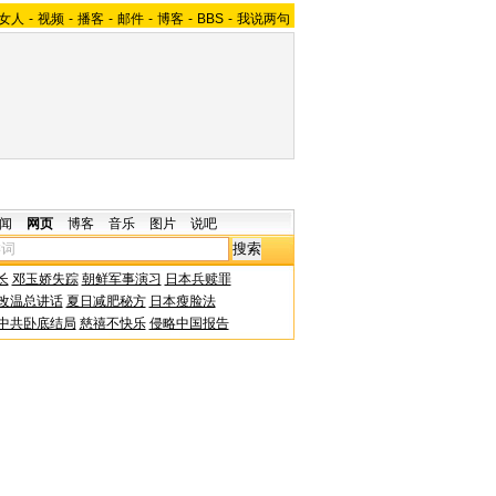
女人
-
视频
-
播客
-
邮件
-
博客
-
BBS
-
我说两句
闻
网页
博客
音乐
图片
说吧
长
邓玉娇失踪
朝鲜军事演习
日本兵赎罪
改温总讲话
夏日减肥秘方
日本瘦脸法
中共卧底结局
慈禧不快乐
侵略中国报告