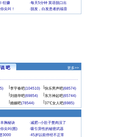
-狂赚
·
每天5分钟 英语脱口出
到你尖叫！
·
脱发，白发患者的福音
说 吧
更多>>
5)
李宇春吧
(104510)
快乐男声吧
(68574)
刘德华吧
(69854)
东方神起吧
(65744)
婚姻吧
(78544)
37℃女人吧
(6985)
爆丰胸秘诀
·
减肥--小肚子赘肉没了
你尖叫(图)
·
吸引异性的秘密武器
3000
·
45岁以前停经不正常