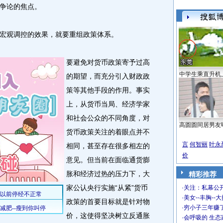
争论的焦点。
观调控的效果，就要重组政策体系。
要避免对货币政策寄予过高
中学生乘直升机
的期望，而充分引入财政政
策等其他手段的作用。事实
上，从货币当局、经济学家
和社会公众的不同角度，对
高圆圆同居男友
货币政策关注的着眼点并不
言
何智丽
叶永
相同，甚至存在很多相左的
价
意见。但当前在面临通货膨
胀和经济过热的压力下，大
精彩推荐
家公认央行实施“从紧”货币
·
关注：私幕公
·
美女--丰胸--
政策的首要目标就是针对物
·
穷小子三年赚
价，这使得坚决树立反通胀
·
会呼吸的 生态