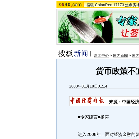
搜狐
ChinaRen
17173
焦点房
新闻中心
>
国内新闻
>
国
货币政策不
2008年01月18日01:14
来源：中国经
■专家建言■杨涛
进入2008年，面对经济金融的