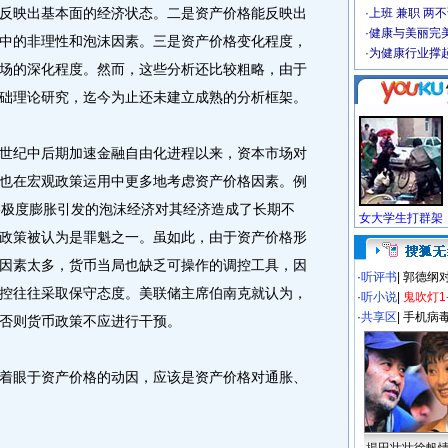
反映出基本面的经济状态。二是资产价格能反映出
·
上班 兼职 两
·
健康与美丽完
中的非理性和泡沫因素。三是资产价格变化程度，
·
为健康行业撑
场的深化程度。然而，这些分析还比较粗略，由于
础理论研究，迄今为止还未建立成熟的分析框架。
纪中后期加速金融自由化进程以来，资本市场对
也在宏观政策运用中更多地考虑资产价格因素。例
格极度膨胀引发的泡沫经济对其经济造成了长期不
政策被认为是罪魁之一。虽如此，由于资产价格形
因素太多，货币当局也缺乏可操作的调控工具，因
·
听评书
|
郭德纲
控往往采取保守态度。美联储主席伯南克就认为，
·
听小说
|
鬼吹灯1
·
共享区
|
手机病
否则货币政策不应进行干预。
眼于资产价格的动因，应该是资产价格对通胀、