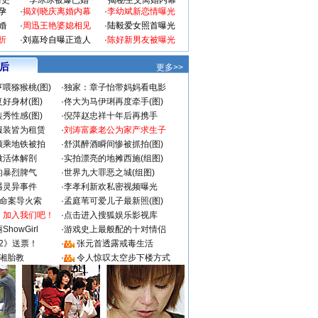
情史
李冰冰被爆已婚
揭秘生父离婚内幕
孕
·
揭刘晓庆离婚内幕
·
李幼斌新恋情曝光
婚
·
周迅王艳婆媳相见
·
陆毅爱女照首曝光
折
·
刘嘉玲自曝正造人
·
陈好新男友被曝光
 后
更多>>
喂猕猴桃(图)
·
独家：章子怡带妈妈看电影
好身材(图)
·
佟大为马伊琍再度牵手(图)
秀性感(图)
·
倪萍赵忠祥十年后再携手
服装皆为租赁
·
刘涛富豪老公为家产求生子
颜乘地铁被拍
·
舒淇醉酒瞬间惨被抓拍(图)
做活体解剖
·
实拍漂亮的地摊西施(组图)
的暴烈脾气
·
世界九大罪恶之城(组图)
遇灵异事件
·
李孝利新欢私密视频曝光
成命案导火索
·
孟庭苇可爱儿子最新照(图)
：加入我们吧！
·
点击进入搜狐娱乐影视库
howGirl
·
游戏史上最般配的十对情侣
2》送票！
·
张元首透露戒毒生活
湘胎教
·
令人惊叹太空步下楼方式