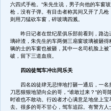
六四式手枪。”朱先生说，男子向他的车窗
枪，没有子弹。有目击者称其间又开了几枪
则用刀猛砍车窗，碎玻璃四溅。
昨日记者在世纪星俱乐部前看到，路边
璃碎渣，朱先生的车两侧三扇窗玻璃被砸得
辆的士的车窗也被砸，其中一名司机脸上被
破，留下三道血痕。
四凶徒驾车冲出同乐关
四名凶徒肆无忌惮地打砸一通后，一名
刀恶狠狠地望向众的哥，“谁敢过来？”的哥
时谁也不敢动。行凶者才心满意足地坐上宝
去。很多的哥不甘心，驾车追踪。有警方人