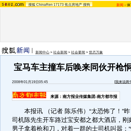
搜狐
ChinaRen
17173
焦点房地产
搜狗
新闻
-
体
新闻中心
>
社会新闻
>
社会要闻
>
世态万象
宝马车主撞车后唤来同伙开枪
2008年01月19日05:45
[
我来说两
来源：南方报业传媒集团-南方都市报
本报讯 （记者 陈乐伟）“太恐怖了！”
司机陈先生开车路过宝安都之都大酒店，刚
男子拿着枪和刀，对着一群的士司机叫嚣：“