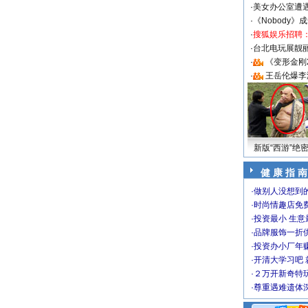
·
美女办公室遭
·
《Nobody》
·
搜狐娱乐招聘
·
台北电玩展靓丽S
·
《变形金刚
·
王岳伦爆李
新版“西游”绝
健 康 指 南
·
做别人没想到的
·
时尚情趣店免
·
投资最小 生意
·
品牌服饰一折
·
投资办小厂年
·
开清大学习吧 
·
２万开新奇特
·
尊重遇难遗体