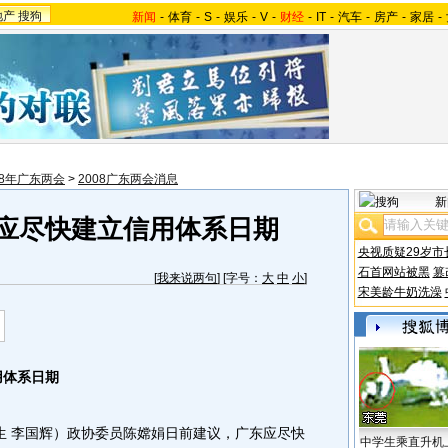
地产
搜狗
新闻
-
体育
-
S
-
娱乐
-
V
-
财经
-
IT
-
汽车
-
房产
-
家居
-
08年广东两会
>
2008广东两会消息
新
东应尽快建立信用体系日期
央视质疑29岁市
石首网站被黑
篡
[
我来说两句
] [字号：
大
中
小
]
宋美龄牛奶洗澡
用体系日期
 李国辉）政协委员陈嫦娟日前建议，广东应尽快
中学生乘直升机