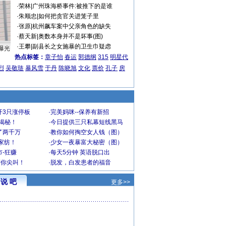
·
荣林
|
广州珠海桥事件:被推下的是谁
·
朱顺忠
|
如何把贪官关进笼子里
·
张原
|
杭州飙车案中父亲角色的缺失
·
蔡天新
|
奥数本身并不是坏事(图)
·
王攀
|
副县长之女施暴的卫生巾疑虑
曝光
热点标签：
章子怡
春运
郭德纲
315
明星代
烈
吴敬琏
暴风雪
于丹
陈晓旭
文化
票价
孔子
房
开3只涨停板
·
完美妈咪--保养有新招
大揭秘！
·
今日提供三只私幕短线黑马
了两千万
·
教你如何掏空女人钱（图）
家纺！
·
少女一夜暴富大秘密（图）
-狂赚
·
每天5分钟 英语脱口出
到你尖叫！
·
脱发，白发患者的福音
说 吧
更多>>