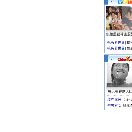
抓拍黑丝袜主题
镜头看世界
|
揭
镜头看世界
|
性
每天在吞别人
漂在海外
|
为什
型男索女
|
晒晒