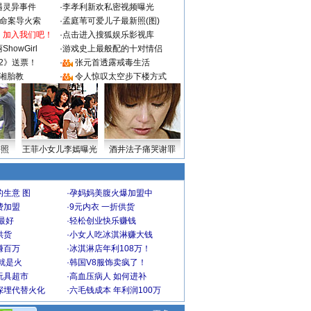
遇灵异事件
·
李孝利新欢私密视频曝光
成命案导火索
·
孟庭苇可爱儿子最新照(图)
：加入我们吧！
·
点击进入搜狐娱乐影视库
howGirl
·
游戏史上最般配的十对情侣
2》送票！
·
张元首透露戒毒生活
湘胎教
·
令人惊叹太空步下楼方式
密照
王菲小女儿李嫣曝光
酒井法子痛哭谢罪
生意 图
·
孕妈妈美腹火爆加盟中
费加盟
·
9元内衣 一折供货
最好
·
轻松创业快乐赚钱
供货
·
小女人吃冰淇淋赚大钱
赚百万
·
冰淇淋店年利108万！
就是火
·
韩国V8服饰卖疯了！
玩具超市
·
高血压病人 如何进补
深埋代替火化
·
六毛钱成本 年利润100万