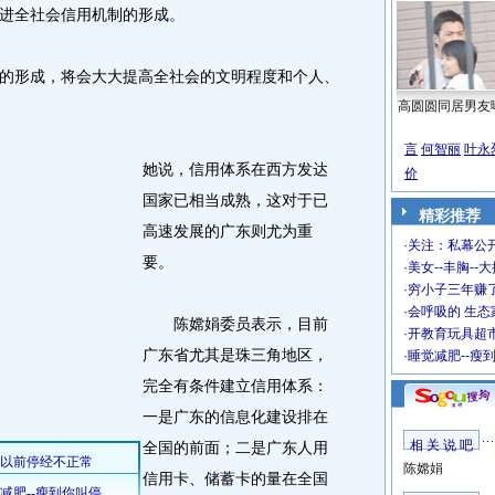
进全社会信用机制的形成。
形成，将会大大提高全社会的文明程度和个人、
高圆圆同居男友
言
何智丽
叶永
她说，信用体系在西方发达
价
国家已相当成熟，这对于已
精彩推荐
高速发展的广东则尤为重
·
关注：私幕公
要。
·
美女--丰胸--
·
穷小子三年赚
·
会呼吸的 生态
陈嫦娟委员表示，目前
·
开教育玩具超市
广东省尤其是珠三角地区，
·
睡觉减肥--瘦
完全有条件建立信用体系：
一是广东的信息化建设排在
相 关 说 吧
全国的前面；二是广东人用
陈嫦娟
信用卡、储蓄卡的量在全国