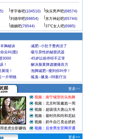
5)
李宇春吧
(104510)
快乐男声吧
(68574)
刘德华吧
(69854)
东方神起吧
(65744)
婚姻吧
(78544)
37℃女人吧
(6985)
爆丰胸秘诀
·
减肥--小肚子赘肉没了
你尖叫(图)
·
吸引异性的秘密武器
3000
·
45岁以前停经不正常
不误！
·
解决脸黄脾虚腰痛良方
美展现！
·
泡脚减肥--瘦到你叫停！
起一片明镜
·
狐臭--腋臭--09新疗法
更多>>