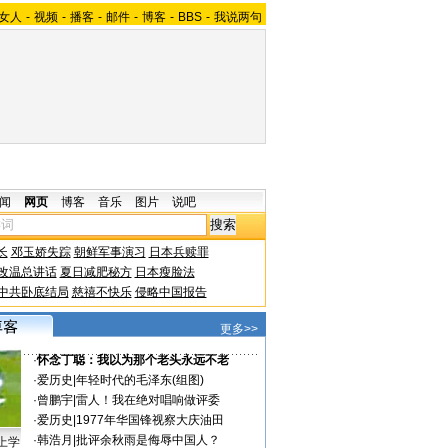
女人
-
视频
-
播客
-
邮件
-
博客
-
BBS
-
我说两句
闻
网页
博客
音乐
图片
说吧
长
邓玉娇失踪
朝鲜军事演习
日本兵赎罪
改温总讲话
夏日减肥秘方
日本瘦脸法
中共卧底结局
慈禧不快乐
侵略中国报告
更多>>
·
怀念丁聪：我以为那个老头永远不老
·
爱历史
|
年轻时代的毛泽东(组图)
·
曾鹏宇
|
雷人！我在绝对唱响做评委
·
爱历史
|
1977年华国锋视察大庆油田
·
韩浩月
|
批评余秋雨是侮辱中国人？
上学