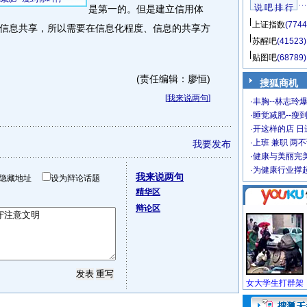
说 吧 排 行
是第一的。但是建立信用体
上证指数
(7744
信息共享，所以需要在信息化程度、信息的共享方
苏醒吧
(41523)
贴图吧
(68789)
(责任编辑：廖恒)
搜狐商机
[
我来说两句
]
·
丰胸--林志玲
·
睡觉减肥--瘦到
·
开这样的店 日进
·
上班 兼职 两
我要发布
·
健康与美丽完
·
为健康行业撑
我来说两句
隐藏地址
设为辩论话题
精华区
辩论区