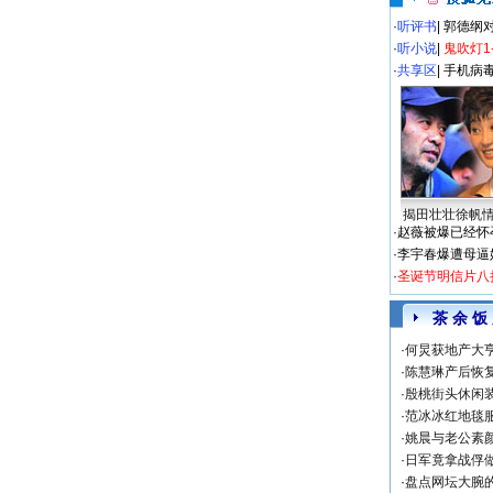
·
听评书
|
郭德纲
·
听小说
|
鬼吹灯1
·
共享区
|
手机病
揭田壮壮徐帆
·
赵薇被爆已经怀
·
李宇春爆遭母逼
·
圣诞节明信片八
茶 余 饭
·
何炅获地产大亨
·
陈慧琳产后恢复
·
殷桃街头休闲装
·
范冰冰红地毯
·
姚晨与老公素
·
日军竟拿战俘
·
盘点网坛大腕