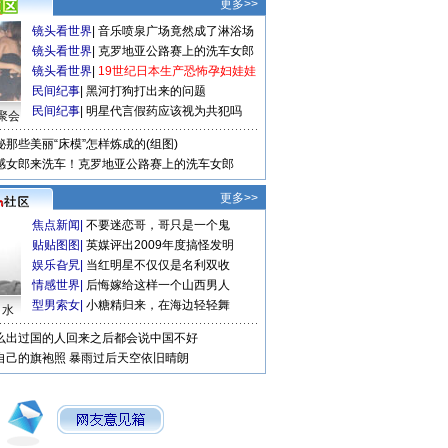
更多>>
镜头看世界
|
音乐喷泉广场竟然成了淋浴场
镜头看世界
|
克罗地亚公路赛上的洗车女郎
镜头看世界
|
19世纪日本生产恐怖孕妇娃娃
民间纪事
|
黑河打狗打出来的问题
民间纪事
|
明星代言假药应该视为共犯吗
聚会
秘那些美丽“床模”怎样炼成的(组图)
感女郎来洗车！克罗地亚公路赛上的洗车女郎
更多>>
焦点新闻
|
不要迷恋哥，哥只是一个鬼
贴贴图图
|
英媒评出2009年度搞怪发明
娱乐旮旯
|
当红明星不仅仅是名利双收
情感世界
|
后悔嫁给这样一个山西男人
型男索女
|
小糖精归来，在海边轻轻舞
口水
么出过国的人回来之后都会说中国不好
自己的旗袍照
暴雨过后天空依旧晴朗