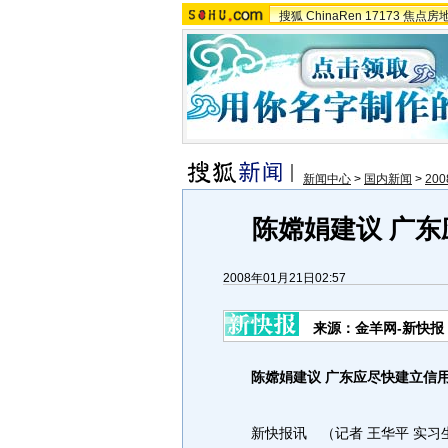
搜狐
ChinaRen
17173
焦点房
新闻中心
>
国内新闻
>
20
陈嫦娟建议 广
2008年01月21日02:57
来源：金羊网-新快报
陈嫦娟建议 广东应尽快建立信
新快报讯 （记者 王华平 实习生