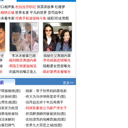
对口相声集
杜拉拉升职记
张震讲故事
红楼梦
-精绝古城
世界名著
平凡的世界
货币战争2
毒杀毒专家
经典手机游游格斗集
福彩3D走势图
情史
李冰冰被爆已婚
揭秘生父离婚内幕
孕
·
揭刘晓庆离婚内幕
·
李幼斌新恋情曝光
婚
·
周迅王艳婆媳相见
·
陆毅爱女照首曝光
折
·
刘嘉玲自曝正造人
·
陈好新男友被曝光
 后
更多>>
喂猕猴桃(图)
·
独家：章子怡带妈妈看电影
好身材(图)
·
佟大为马伊琍再度牵手(图)
秀性感(图)
·
倪萍赵忠祥十年后再携手
服装皆为租赁
·
刘涛富豪老公为家产求生子
颜乘地铁被拍
·
舒淇醉酒瞬间惨被抓拍(图)
做活体解剖
·
实拍漂亮的地摊西施(组图)
的暴烈脾气
·
世界九大罪恶之城(组图)