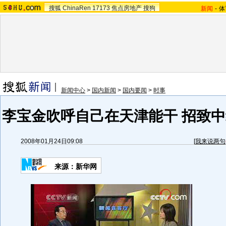
搜狐
ChinaRen
17173
焦点房地产
搜狗
新闻
-
体
新闻中心
>
国内新闻
>
国内要闻
>
时事
李宝金吹呼自己在天津能干 招致中
2008年01月24日09:08
[
我来说两句
来源：新华网