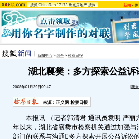
搜狐
ChinaRen
17173
焦点房地产
搜狗
新闻
-
体
新闻中心
>
综合
>
检察日报
湖北襄樊：多方探索公益诉
2008年01月29日00:47
[
我来
来源：正义网-检察日报
本报讯 （记者郭清君 通讯员袁明 严丽方
年以来，湖北省襄樊市检察机关通过加强与
部门的联系与沟通多方探索开展公益诉讼