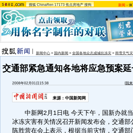
搜狐
ChinaRen
17173
焦点房地产
搜狗
新闻
-
体
新闻中心
>
国内新闻
>
全国各地众志成城抗冻灾
>
雨雪天气灾
交通部紧急通知各地将应急预案延长
2008年02月01日15:38
[
我来
来源：中国新闻网
中新网2月1日电 今天下午，国新办就当
冰冻灾害有关情况召开新闻发布会，交通部
陈胜营在会上表示，根据当前灾情，交通部