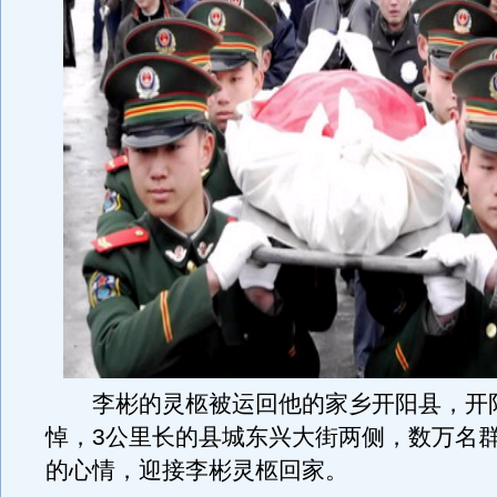
李彬的灵柩被运回他的家乡开阳县，开
悼，3公里长的县城东兴大街两侧，数万名
的心情，迎接李彬灵柩回家。