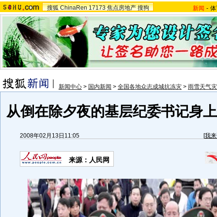
搜狐
ChinaRen
17173
焦点房地产
搜狗
新闻
-
体
新闻中心
>
国内新闻
>
全国各地众志成城抗冻灾
>
雨雪天气灾
从倒在除夕夜的基层纪委书记身上看
2008年02月13日11:05
[
我来
来源：人民网