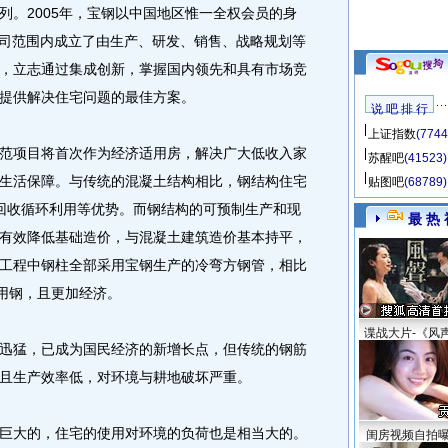
列。2005年，宝钢以中国地区惟一全权会员的身
同时在公司范围内成立了由生产、研发、销售、战略规划等
，立志通过集成创新，掌握国内领先和具有市场竞
提供解决住宅问题的最佳方案。
说 吧 排 行
上证指数
(7744
项目将首次作为经济适用房，解决广大低收入家
苏醒吧
(41523)
生活保障。与传统的混凝土结构相比，钢结构住宅
贴图吧
(68789)
%回收循环利用等优势。而钢结构的可预制生产和现
最 热 
有效降低基础造价，与混凝土建筑造价基本持平，
工程中钢柱全部采用宝钢生产的冷弯方钢管，相比
用钢，且更加经济。
谍战大片-《风
猛，已成为国民经济的新增长点，但传统的钢筋
且生产效率低，对环境与耕地破坏严重。
大的，住宅的使用对环境的负荷也是相当大的。
闺房视频自拍