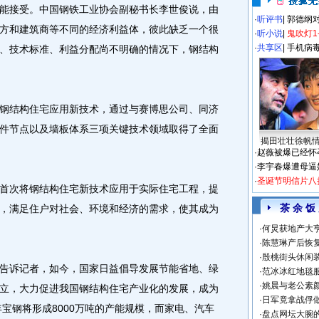
能接受。中国钢铁工业协会副秘书长李世俊说，由
·
听评书
|
郭德纲
方和建筑商等不同的经济利益体，彼此缺乏一个很
·
听小说
|
鬼吹灯1
·
共享区
|
手机病
、技术标准、利益分配尚不明确的情况下，钢结构
结构住宅应用新技术，通过与赛博思公司、同济
件节点以及墙板体系三项关键技术领域取得了全面
揭田壮壮徐帆
·
赵薇被爆已经怀
·
李宇春爆遭母逼
·
圣诞节明信片八
次将钢结构住宅新技术应用于实际住宅工程，提
茶 余 饭
，满足住户对社会、环境和经济的需求，使其成为
·
何炅获地产大亨
·
陈慧琳产后恢复
·
殷桃街头休闲装
诉记者，如今，国家日益倡导发展节能省地、绿
·
范冰冰红地毯
·
姚晨与老公素
立，大力促进我国钢结构住宅产业化的发展，成为
·
日军竟拿战俘
年宝钢将形成8000万吨的产能规模，而家电、汽车
·
盘点网坛大腕