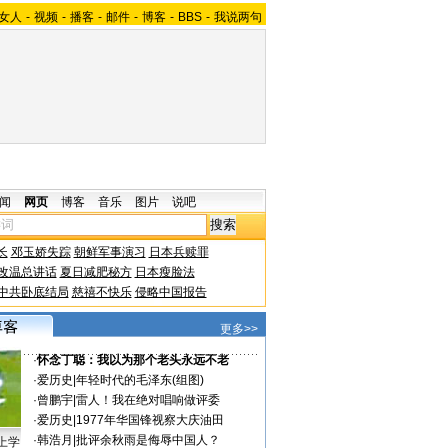
女人
-
视频
-
播客
-
邮件
-
博客
-
BBS
-
我说两句
闻
网页
博客
音乐
图片
说吧
长
邓玉娇失踪
朝鲜军事演习
日本兵赎罪
改温总讲话
夏日减肥秘方
日本瘦脸法
中共卧底结局
慈禧不快乐
侵略中国报告
更多>>
·
怀念丁聪：我以为那个老头永远不老
·
爱历史
|
年轻时代的毛泽东(组图)
·
曾鹏宇
|
雷人！我在绝对唱响做评委
·
爱历史
|
1977年华国锋视察大庆油田
·
韩浩月
|
批评余秋雨是侮辱中国人？
上学