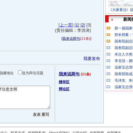
《大家看法》
新闻
[
上一页
] [
1
] [
2
] [3]
新一届国家
(责任编辑：李洪涛)
部长档案：“
[
我来说两句
(11条)
]
国务院副总
国务院副总
本次人大将
我要发布
李克强：拥
温家宝总理
隐藏地址
设为辩论话题
我来说两句
国务院组成
(11条)
毛泽东、朱
精华区
温家宝总理
辩论区