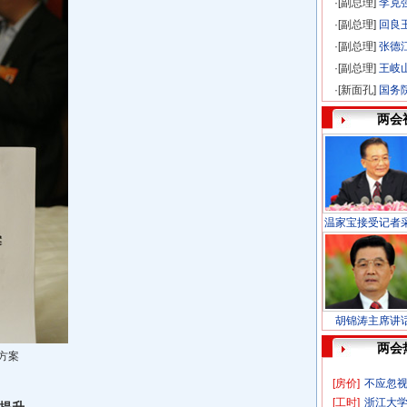
·[副总理]
李克
·[副总理]
回良
·[副总理]
张德
·[副总理]
王岐山
·[新面孔]
国务
两会
温家宝接受记者
胡锦涛主席讲
两会
方案
[房价]
不应忽视
[工时]
浙江大