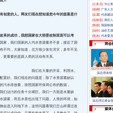
提升
[公务员]
为公务
[保姆]
广东人
创意的人。网友们现在想知道您今年的提案是什
[反腐]
代表建议
[实验室]
港区
[铁路]
我国铁路
[油价]
油价又摸
改革的成功，我想国家在大部委改制里面可以考
[医改]
代表委
国家，我们国家的人均水资源量并不多，接近了国
两会
布不均，大家知道，北方很少发生涝灾，多年不见
，更重要的是跟人类的活动有关系。
我们在大量的开采、利用水。
温总理表情
配置好。我们现在的问题是，除了水资源紧缺以
的污水排放量，按照国家环保局公布的数据，
放，我们治污的任务十分艰巨。我们一方面是水量缺
水源紧，而且水质也出现了问题。人类的环境，如
温总理记者会
物会进入到地下水，这些问题看我们怎么样通过改
媒体