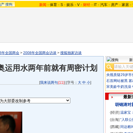
地产
搜狗
新闻
-
体育
-
S
-
娱乐
-
V
-
财经
-
IT
-
汽车
-
房产
-
家居
-
08年全国两会
>
2008年全国两会访谈
>
搜狐独家访谈
新
奥运用水两年前就有周密计划
央视质疑29岁市
石首网站被黑
篡
[
我来说两句
(11)
] [字号：
大
中
小
]
宋美龄牛奶洗澡
最新
胡锦涛对
·[经济]
温家宝
·[台海]
“入联
·[西藏]
同达赖