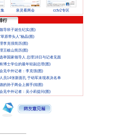
征集
泉灵看两会
cctv2专区
排行
领导班子诞生纪实(图)
草原带头人”杨晶(图)
理李克强简历(图)
理王岐山简历(图)
选举国家领导人 总理18日与记者见面
有博士学位的最年轻副总理(图)
会见中外记者：李克强(图)
人员14张新面孔 于幼军未现表决名单
德的孙子两会上握手(组图)
会见中外记者：吴小莉提问(图)