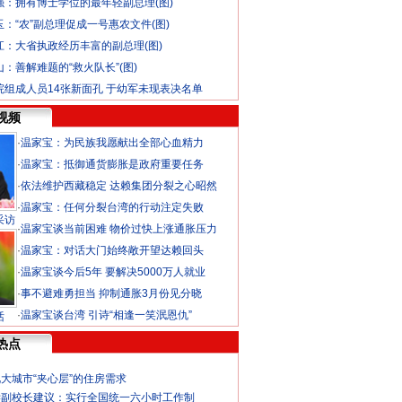
强：拥有博士学位的最年轻副总理(图)
玉：“农”副总理促成一号惠农文件(图)
江：大省执政经历丰富的副总理(图)
：善解难题的“救火队长”(图)
院组成人员14张新面孔 于幼军未现表决名单
视频
·
温家宝：为民族我愿献出全部心血精力
·
温家宝：抵御通货膨胀是政府重要任务
·
依法维护西藏稳定 达赖集团分裂之心昭然
·
温家宝：任何分裂台湾的行动注定失败
采访
·
温家宝谈当前困难 物价过快上涨通胀压力
·
温家宝：对话大门始终敞开望达赖回头
·
温家宝谈今后5年 要解决5000万人就业
·
事不避难勇担当 抑制通胀3月份见分晓
·
温家宝谈台湾 引诗“相逢一笑泯恩仇”
话
热点
大城市“夹心层”的住房需求
学副校长建议：实行全国统一六小时工作制