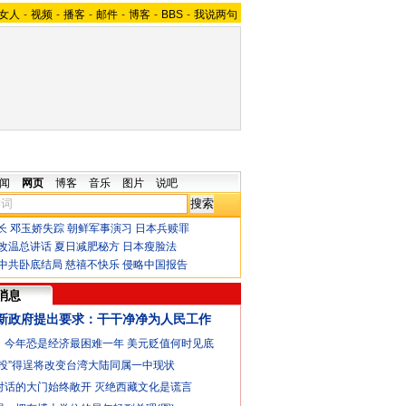
女人
-
视频
-
播客
-
邮件
-
博客
-
BBS
-
我说两句
闻
网页
博客
音乐
图片
说吧
长
邓玉娇失踪
朝鲜军事演习
日本兵赎罪
改温总讲话
夏日减肥秘方
日本瘦脸法
中共卧底结局
慈禧不快乐
侵略中国报告
消息
新政府提出要求：干干净净为人民工作
：今年恐是经济最困难一年
美元贬值何时见底
公投”得逞将改变台湾大陆同属一中现状
对话的大门始终敞开
灭绝西藏文化是谎言