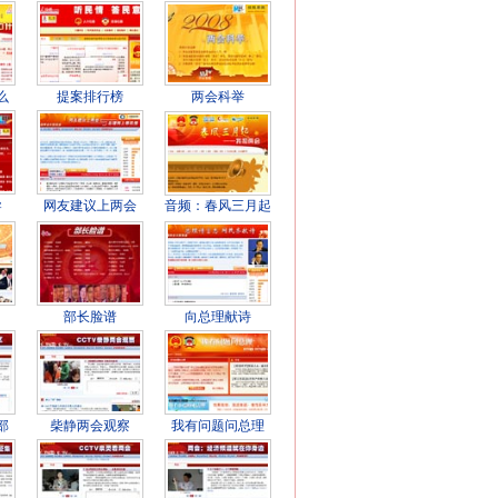
么
提案排行榜
两会科举
导
网友建议上两会
音频：春风三月起
部长脸谱
向总理献诗
部
柴静两会观察
我有问题问总理