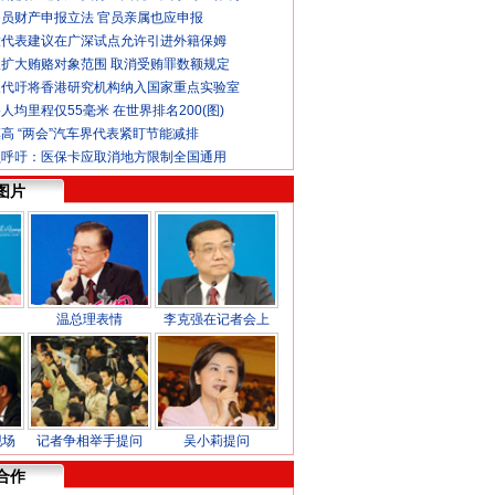
员财产申报立法 官员亲属也应申报
大代表建议在广深试点允许引进外籍保姆
扩大贿赂对象范围 取消受贿罪数额规定
人代吁将香港研究机构纳入国家重点实验室
人均里程仅55毫米 在世界排名200(图)
高 “两会”汽车界代表紧盯节能减排
员呼吁：医保卡应取消地方限制全国通用
图片
温总理表情
李克强在记者会上
现场
记者争相举手提问
吴小莉提问
合作