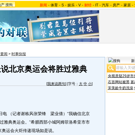
地产
搜狗
新闻
-
体育
-
S
-
娱乐
-
V
-
财经
-
IT
-
汽车
-
房产
-
家居
-
际要闻
>
时事快报
新
长说北京奥运会将胜过雅典
央视质疑29岁市
石首网站被黑
篡
[
我来说两句
] [字号：
大
中
小
]
宋美龄牛奶洗澡
电 （记者谢栋风张荣锋 梁业倩）“我确信北京
过雅典奥运会。”希腊西部小城阿姆菲洛希亚市市
北京奥运会火炬传递现场如是说。