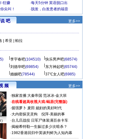
-狂赚
·
每天5分钟 英语脱口出
到你尖叫！
·
脱发，白发患者的福音
说 吧
更多>>
洛
|
希亚
|
帕拉
5)
李宇春吧
(104510)
快乐男声吧
(68574)
刘德华吧
(69854)
东方神起吧
(65744)
婚姻吧
(78544)
37℃女人吧
(6985)
视 频
更多>>
·
独家首播:大秦帝国
范冰冰-金大班
·
在线看超高收视大戏:
蜗居(完整版)
·
倔强萝卜
麦田
媳妇的美好时代
·
大内密探灵灵狗
倪萍-美丽的事
·
台儿庄战役 日军尸体装满百余卡车
声》
·
揭秘希特勒一生躲过多少次暗杀？
·
1982香港回归中英谈判鲜为人知内幕