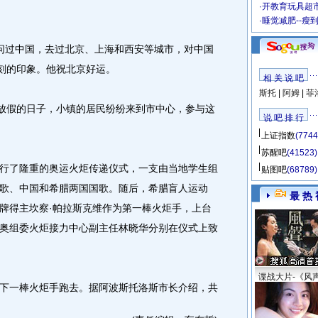
·
开教育玩具超市
·
睡觉减肥--瘦
过中国，去过北京、上海和西安等城市，对中国
深刻的印象。他祝北京好运。
相 关 说 吧
斯托
|
阿姆
|
菲
放假的日子，小镇的居民纷纷来到市中心，参与这
说 吧 排 行
上证指数
(7744
苏醒吧
(41523)
了隆重的奥运火炬传递仪式，一支由当地学生组
贴图吧
(68789)
歌、中国和希腊两国国歌。随后，希腊盲人运动
最 热 
米铜牌得主坎察·帕拉斯克维作为第一棒火炬手，上台
奥组委火炬接力中心副主任林晓华分别在仪式上致
谍战大片-《风
一棒火炬手跑去。据阿波斯托洛斯市长介绍，共
。