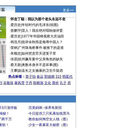
更多>>
·
怀念丁聪：我以为那个老头永远不老
·
爱历史
|
年轻时代的毛泽东(组图)
·
曾鹏宇
|
雷人！我在绝对唱响做评委
·
爱历史
|
1977年华国锋视察大庆油田
·
韩浩月
|
批评余秋雨是侮辱中国人？
上学
·
荣林
|
广州珠海桥事件:被推下的是谁
·
朱顺忠
|
如何把贪官关进笼子里
·
张原
|
杭州飙车案中父亲角色的缺失
·
蔡天新
|
奥数本身并不是坏事(图)
·
王攀
|
副县长之女施暴的卫生巾疑虑
曝光
热点标签：
章子怡
春运
郭德纲
315
明星代
烈
吴敬琏
暴风雪
于丹
陈晓旭
文化
票价
孔子
房
开3只涨停板
·
完美妈咪--保养有新招
大揭秘！
·
今日提供三只私幕短线黑马
了两千万
·
教你如何掏空女人钱（图）
家纺！
·
少女一夜暴富大秘密（图）