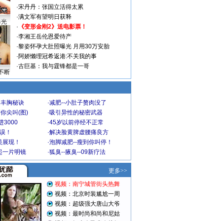
·
宋丹丹：张国立活得太累
·
满文军有望明日获释
曝光
·
《变形金刚2》送电影票！
·
李湘王岳伦恩爱待产
·
黎姿怀孕大肚照曝光 月用30万安胎
·
阿娇懒理冠希返港:不关我的事
·
古巨基：我与霆锋都是一哥
不断
爆丰胸秘诀
·
减肥--小肚子赘肉没了
你尖叫(图)
·
吸引异性的秘密武器
3000
·
45岁以前停经不正常
不误！
·
解决脸黄脾虚腰痛良方
美展现！
·
泡脚减肥--瘦到你叫停！
起一片明镜
·
狐臭--腋臭--09新疗法