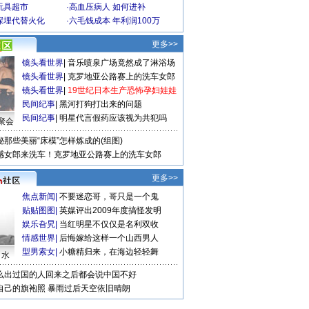
玩具超市
·
高血压病人 如何进补
深埋代替火化
·
六毛钱成本 年利润100万
更多>>
镜头看世界
|
音乐喷泉广场竟然成了淋浴场
镜头看世界
|
克罗地亚公路赛上的洗车女郎
镜头看世界
|
19世纪日本生产恐怖孕妇娃娃
民间纪事
|
黑河打狗打出来的问题
民间纪事
|
明星代言假药应该视为共犯吗
聚会
秘那些美丽“床模”怎样炼成的(组图)
感女郎来洗车！克罗地亚公路赛上的洗车女郎
更多>>
焦点新闻
|
不要迷恋哥，哥只是一个鬼
贴贴图图
|
英媒评出2009年度搞怪发明
娱乐旮旯
|
当红明星不仅仅是名利双收
情感世界
|
后悔嫁给这样一个山西男人
型男索女
|
小糖精归来，在海边轻轻舞
口水
么出过国的人回来之后都会说中国不好
自己的旗袍照
暴雨过后天空依旧晴朗