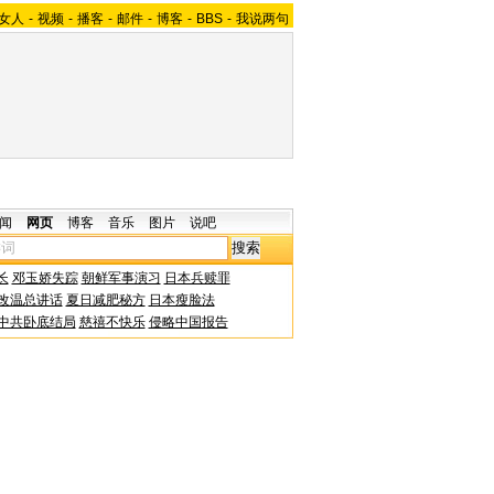
女人
-
视频
-
播客
-
邮件
-
博客
-
BBS
-
我说两句
闻
网页
博客
音乐
图片
说吧
长
邓玉娇失踪
朝鲜军事演习
日本兵赎罪
改温总讲话
夏日减肥秘方
日本瘦脸法
中共卧底结局
慈禧不快乐
侵略中国报告