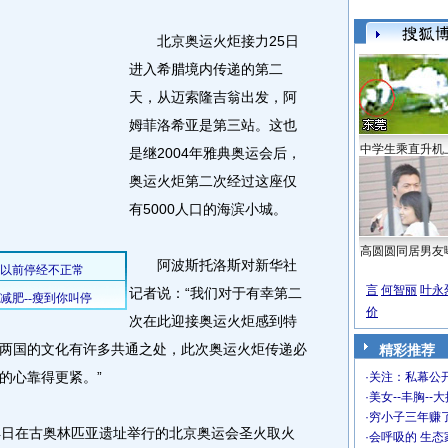
北京奥运火炬接力25日
进入希腊境内传递的第二
天，从迈索隆吉翁出发，阿
姆菲洛希亚是第三站。这也
中学生乘直升机
是继2004年雅典奥运会后，
奥运火炬第二次经过这座仅
有5000人口的海滨小城。
高圆圆同居男友
阿波斯托洛斯对新华社
言
何智丽
叶永
记者说：“我们对于有幸第二
价
次在此迎接奥运火炬感到特
两国的文化有许多共通之处，此次奥运火炬传递必
精彩推荐
的心靠得更紧。”
·
关注：私幕公
·
美女--丰胸--
·
穷小子三年赚
日在古奥林匹亚遗址举行的北京奥运会圣火取火
·
会呼吸的 生态