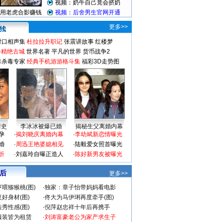
更多>>
对口相声集
杜拉拉升职记
张震讲故事
红楼梦
-精绝古城
世界名著
平凡的世界
货币战争2
毒杀毒专家
经典手机游游格斗集
福彩3D走势图
情史
李冰冰被爆已婚
揭秘生父离婚内幕
孕
·
揭刘晓庆离婚内幕
·
李幼斌新恋情曝光
婚
·
周迅王艳婆媳相见
·
陆毅爱女照首曝光
折
·
刘嘉玲自曝正造人
·
陈好新男友被曝光
 后
更多>>
喂猕猴桃(图)
·
独家：章子怡带妈妈看电影
好身材(图)
·
佟大为马伊琍再度牵手(图)
秀性感(图)
·
倪萍赵忠祥十年后再携手
服装皆为租赁
·
刘涛富豪老公为家产求生子