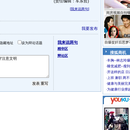
(责任编辑：车东哲)
[
我来说两句
]
闺房视频自拍
我要发布
我来说两句
自爆捉奸后恶梦
隐藏地址
设为辩论话题
精华区
搜狐商机
辩论区
·
丰胸--林志玲
·
睡觉减肥--瘦到
·
开这样的店 日进
·
上班 兼职 两
·
健康与美丽完
·
为健康行业撑