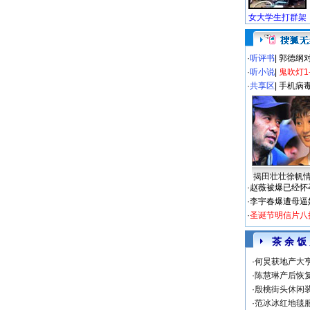
·
听评书
|
郭德纲
·
听小说
|
鬼吹灯1
·
共享区
|
手机病
揭田壮壮徐帆
·
赵薇被爆已经怀
·
李宇春爆遭母逼
·
圣诞节明信片八
茶 余 饭
·
何炅获地产大亨
·
陈慧琳产后恢复
·
殷桃街头休闲装
·
范冰冰红地毯