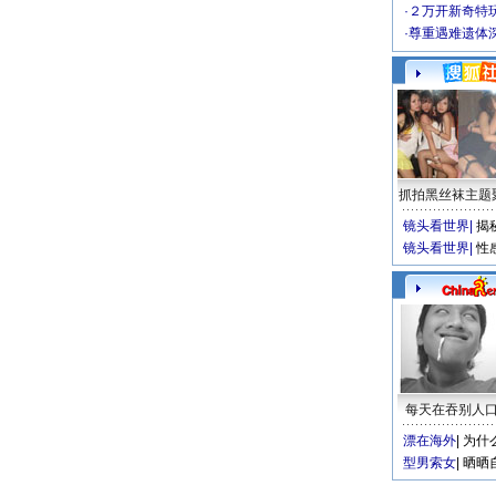
·
２万开新奇特
·
尊重遇难遗体
抓拍黑丝袜主题
镜头看世界
|
揭
镜头看世界
|
性
每天在吞别人
漂在海外
|
为什
型男索女
|
晒晒