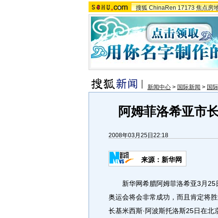
搜狐
ChinaRen
17173
焦点房
新闻中心
>
国际新闻
>
国
阿姆菲洛希亚市
2008年03月25日22:18
来源：新华网
新华网希腊阿姆菲洛希亚3月25日
奥运会将会非常成功，而且肯定将胜
长基米西斯·阿波斯托洛斯25日在