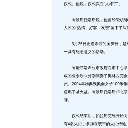
仪式。他说，仪式实在“太棒了”。
阿波斯托洛斯说，他曾经3次访问
人民的“热情、好客、友善”留下了
3月25日正逢希腊的国庆日，是
一具有纪念意义的活动。
阿姆菲洛希亚市政府在市中心举行
成的业余乐队分别演奏了奥林匹克会
员、2004年雅典残奥会女子100
点燃了圣火盆。阿波斯托洛斯和北京
辞。
仪式结束后，帕拉斯克维开始向下
有4名火炬手参加在该市的火炬传递