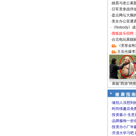
·
姚晨与老公素
·
日军竟拿战俘
·
盘点网坛大腕
·
美女办公室遭
·
《Nobody》
·
搜狐娱乐招聘
·
台北电玩展靓丽S
·
《变形金刚
·
王岳伦爆李
新版“西游”绝
健 康 指 南
·
做别人没想到的
·
时尚情趣店免
·
投资最小 生意
·
品牌服饰一折
·
投资办小厂年
·
开清大学习吧 