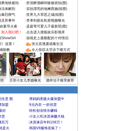
颜乘地铁被拍
·
舒淇醉酒瞬间惨被抓拍(图)
做活体解剖
·
实拍漂亮的地摊西施(组图)
的暴烈脾气
·
世界九大罪恶之城(组图)
遇灵异事件
·
李孝利新欢私密视频曝光
成命案导火索
·
孟庭苇可爱儿子最新照(图)
：加入我们吧！
·
点击进入搜狐娱乐影视库
howGirl
·
游戏史上最般配的十对情侣
2》送票！
·
张元首透露戒毒生活
湘胎教
·
令人惊叹太空步下楼方式
密照
王菲小女儿李嫣曝光
酒井法子痛哭谢罪
生意 图
·
孕妈妈美腹火爆加盟中
费加盟
·
9元内衣 一折供货
最好
·
轻松创业快乐赚钱
供货
·
小女人吃冰淇淋赚大钱
赚百万
·
冰淇淋店年利108万！
就是火
·
韩国V8服饰卖疯了！