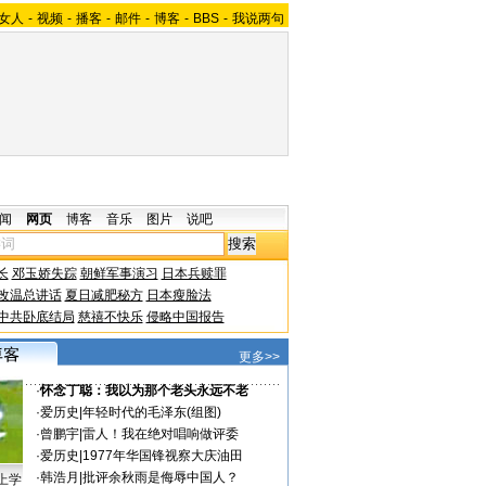
女人
-
视频
-
播客
-
邮件
-
博客
-
BBS
-
我说两句
闻
网页
博客
音乐
图片
说吧
长
邓玉娇失踪
朝鲜军事演习
日本兵赎罪
改温总讲话
夏日减肥秘方
日本瘦脸法
中共卧底结局
慈禧不快乐
侵略中国报告
更多>>
·
怀念丁聪：我以为那个老头永远不老
·
爱历史
|
年轻时代的毛泽东(组图)
·
曾鹏宇
|
雷人！我在绝对唱响做评委
·
爱历史
|
1977年华国锋视察大庆油田
·
韩浩月
|
批评余秋雨是侮辱中国人？
上学