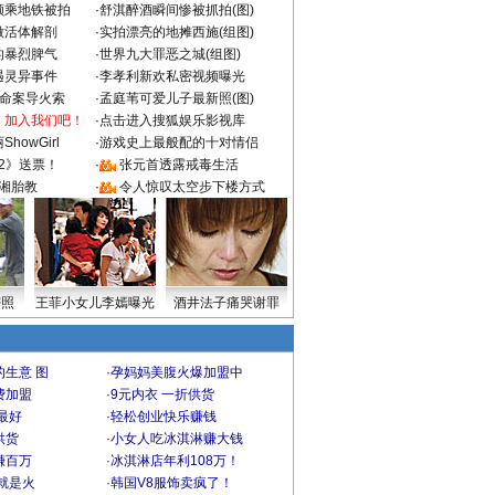
颜乘地铁被拍
·
舒淇醉酒瞬间惨被抓拍(图)
做活体解剖
·
实拍漂亮的地摊西施(组图)
的暴烈脾气
·
世界九大罪恶之城(组图)
遇灵异事件
·
李孝利新欢私密视频曝光
成命案导火索
·
孟庭苇可爱儿子最新照(图)
：加入我们吧！
·
点击进入搜狐娱乐影视库
howGirl
·
游戏史上最般配的十对情侣
2》送票！
·
张元首透露戒毒生活
湘胎教
·
令人惊叹太空步下楼方式
密照
王菲小女儿李嫣曝光
酒井法子痛哭谢罪
生意 图
·
孕妈妈美腹火爆加盟中
费加盟
·
9元内衣 一折供货
最好
·
轻松创业快乐赚钱
供货
·
小女人吃冰淇淋赚大钱
赚百万
·
冰淇淋店年利108万！
就是火
·
韩国V8服饰卖疯了！