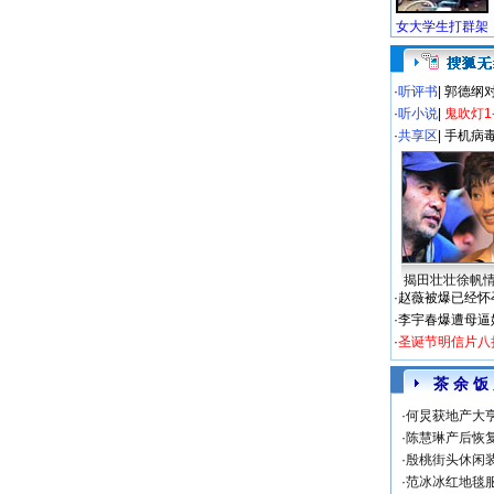
·
听评书
|
郭德纲
·
听小说
|
鬼吹灯1
·
共享区
|
手机病
揭田壮壮徐帆
·
赵薇被爆已经怀
·
李宇春爆遭母逼
·
圣诞节明信片八
茶 余 饭
·
何炅获地产大亨
·
陈慧琳产后恢复
·
殷桃街头休闲装
·
范冰冰红地毯