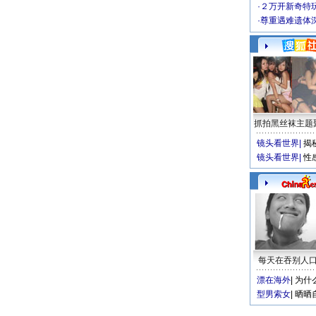
·
２万开新奇特
·
尊重遇难遗体
抓拍黑丝袜主题
镜头看世界
|
揭
镜头看世界
|
性
每天在吞别人
漂在海外
|
为什
型男索女
|
晒晒