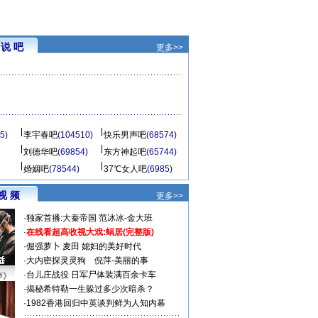
说 吧
更多>>
5)
李宇春吧
(104510)
快乐男声吧
(68574)
刘德华吧
(69854)
东方神起吧
(65744)
婚姻吧
(78544)
37℃女人吧
(6985)
视 频
更多>>
·
独家首播:大秦帝国
范冰冰-金大班
·
在线看超高收视大戏:
蜗居(完整版)
·
倔强萝卜
麦田
媳妇的美好时代
·
大内密探灵灵狗
倪萍-美丽的事
·
台儿庄战役 日军尸体装满百余卡车
声》
·
揭秘希特勒一生躲过多少次暗杀？
·
1982香港回归中英谈判鲜为人知内幕