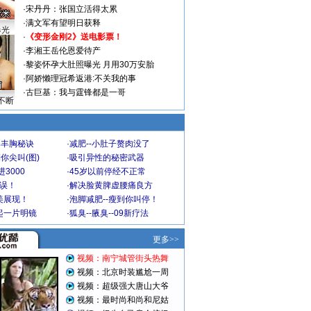
·
宋丹丹：张国立活得太累
·
满文军有望明日获释
曝光
·
《变形金刚2》送电影票！
·
李湘王岳伦恩爱待产
·
黎姿怀孕大肚照曝光 月用30万安胎
·
阿娇懒理冠希返港:不关我的事
·
古巨基：我与霆锋都是一哥
不断
爆丰胸秘诀
·
减肥--小肚子赘肉没了
你尖叫(图)
·
吸引异性的秘密武器
3000
·
45岁以前停经不正常
不误！
·
解决脸黄脾虚腰痛良方
美展现！
·
泡脚减肥--瘦到你叫停！
起一片明镜
·
狐臭--腋臭--09新疗法