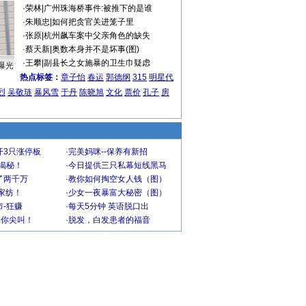
·
荣林
|
广州珠海桥事件:被推下的是谁
·
朱顺忠
|
如何把贪官关进笼子里
·
张原
|
杭州飙车案中父亲角色的缺失
·
蔡天新
|
奥数本身并不是坏事(图)
·
王攀
|
副县长之女施暴的卫生巾疑虑
曝光
热点标签：
章子怡
春运
郭德纲
315
明星代
烈
吴敬琏
暴风雪
于丹
陈晓旭
文化
票价
孔子
房
开3只涨停板
·
完美妈咪--保养有新招
大揭秘！
·
今日提供三只私幕短线黑马
了两千万
·
教你如何掏空女人钱（图）
家纺！
·
少女一夜暴富大秘密（图）
-狂赚
·
每天5分钟 英语脱口出
到你尖叫！
·
脱发，白发患者的福音