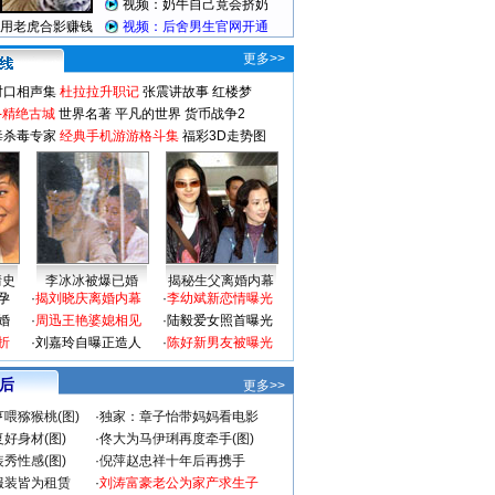
更多>>
对口相声集
杜拉拉升职记
张震讲故事
红楼梦
-精绝古城
世界名著
平凡的世界
货币战争2
毒杀毒专家
经典手机游游格斗集
福彩3D走势图
情史
李冰冰被爆已婚
揭秘生父离婚内幕
孕
·
揭刘晓庆离婚内幕
·
李幼斌新恋情曝光
婚
·
周迅王艳婆媳相见
·
陆毅爱女照首曝光
折
·
刘嘉玲自曝正造人
·
陈好新男友被曝光
 后
更多>>
喂猕猴桃(图)
·
独家：章子怡带妈妈看电影
好身材(图)
·
佟大为马伊琍再度牵手(图)
秀性感(图)
·
倪萍赵忠祥十年后再携手
服装皆为租赁
·
刘涛富豪老公为家产求生子