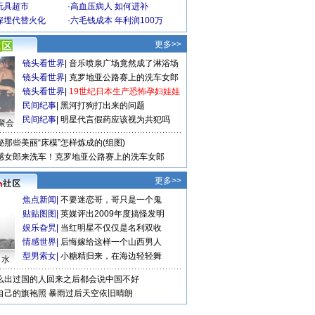
玩具超市
·
高血压病人 如何进补
深埋代替火化
·
六毛钱成本 年利润100万
更多>>
镜头看世界
|
音乐喷泉广场竟然成了淋浴场
镜头看世界
|
克罗地亚公路赛上的洗车女郎
镜头看世界
|
19世纪日本生产恐怖孕妇娃娃
民间纪事
|
黑河打狗打出来的问题
民间纪事
|
明星代言假药应该视为共犯吗
聚会
秘那些美丽“床模”怎样炼成的(组图)
感女郎来洗车！克罗地亚公路赛上的洗车女郎
更多>>
焦点新闻
|
不要迷恋哥，哥只是一个鬼
贴贴图图
|
英媒评出2009年度搞怪发明
娱乐旮旯
|
当红明星不仅仅是名利双收
情感世界
|
后悔嫁给这样一个山西男人
型男索女
|
小糖精归来，在海边轻轻舞
口水
么出过国的人回来之后都会说中国不好
自己的旗袍照
暴雨过后天空依旧晴朗