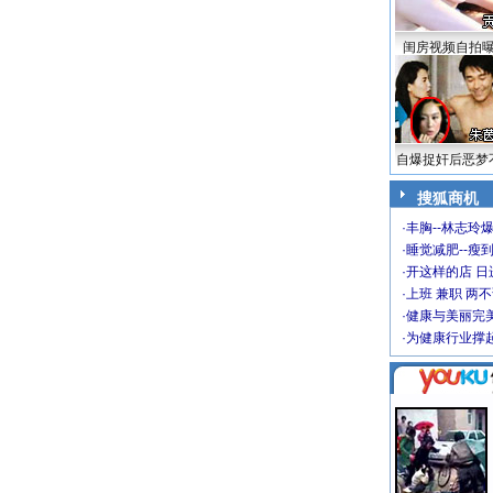
闺房视频自拍
自爆捉奸后恶梦
搜狐商机
·
丰胸--林志玲
·
睡觉减肥--瘦到
·
开这样的店 日进
·
上班 兼职 两
·
健康与美丽完
·
为健康行业撑