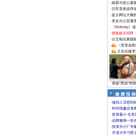
·
姚晨与老公素
·
日军竟拿战俘
·
盘点网坛大腕
·
美女办公室遭
·
《Nobody》
·
搜狐娱乐招聘
·
台北电玩展靓丽S
·
《变形金刚
·
王岳伦爆李
新版“西游”绝
健 康 指 南
·
做别人没想到的
·
时尚情趣店免
·
投资最小 生意
·
品牌服饰一折
·
投资办小厂年
·
开清大学习吧 