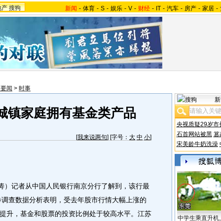
地产
搜狗
新闻
-
体育
-
S
-
娱乐
-
V
-
财经
-
IT
-
汽车
-
房产
-
家居
-
内要闻
>
时事
新
城镇家庭拥有基金类产品
央视质疑29岁市
石首网站被黑
篡
[
我来说两句
] [字号：
大
中
小
]
宋美龄牛奶洗澡
涛）记者从中国人民银行南京分行了解到，该行最
问卷调查数据分析表明，受去年股市行情大幅上涨的
提升，基金和股票的投资比例处于较高水平。
江苏
中学生乘直升机