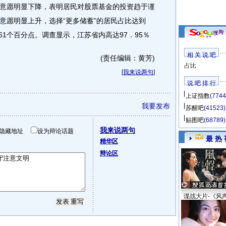
意愿明显下降，表明居民对股票基金的投资趋于谨
意愿明显上升，选择“更多储蓄”的居民占比达到
61个百分点。调查显示，江苏省内高达97．95％
相 关 说 吧
(责任编辑：黄芳)
占比
[
我来说两句
]
说 吧 排 行
上证指数
(7744
我要发布
苏醒吧
(41523)
贴图吧
(68789)
我来说两句
隐藏地址
设为辩论话题
最 热 
精华区
辩论区
谍战大片-《风