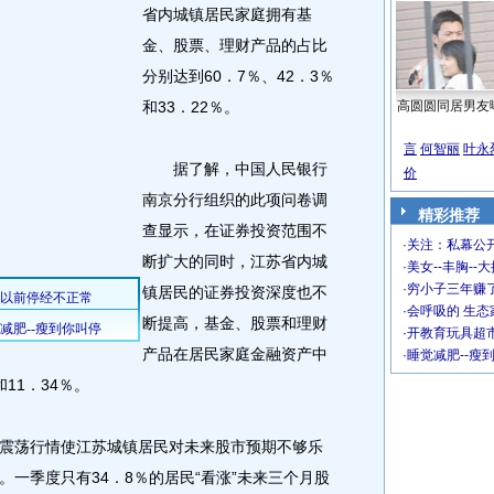
省内城镇居民家庭拥有基
金、股票、理财产品的占比
分别达到60．7％、42．3％
和33．22％。
高圆圆同居男友
言
何智丽
叶永
据了解，中国人民银行
价
南京分行组织的此项问卷调
精彩推荐
查显示，在证券投资范围不
·
关注：私幕公
断扩大的同时，江苏省内城
·
美女--丰胸--
·
穷小子三年赚
镇居民的证券投资深度也不
·
会呼吸的 生态
断提高，基金、股票和理财
·
开教育玩具超市
产品在居民家庭金融资产中
·
睡觉减肥--瘦
和11．34％。
荡行情使江苏城镇居民对未来股市预期不够乐
一季度只有34．8％的居民“看涨”未来三个月股