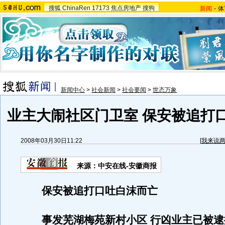
搜狐
ChinaRen
17173
焦点房地产
搜狗
新闻
-
体
新闻中心
>
社会新闻
>
社会要闻
>
世态万象
业主大闹社区门卫室 保安被追打
2008年03月30日11:22
[
我来说
来源：中安在线-安徽商报
保安被追打口吐白沫而亡
事发芜湖梅苑新村小区 行凶业主已被逮捕