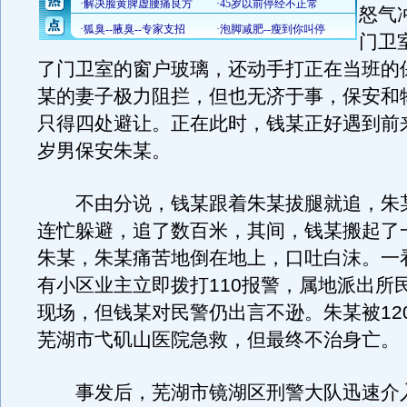
怒气
门卫
了门卫室的窗户玻璃，还动手打正在当班的
某的妻子极力阻拦，但也无济于事，保安和
只得四处避让。正在此时，钱某正好遇到前来
岁男保安朱某。
不由分说，钱某跟着朱某拔腿就追，朱
连忙躲避，追了数百米，其间，钱某搬起了
朱某，朱某痛苦地倒在地上，口吐白沫。一
有小区业主立即拨打110报警，属地派出所
现场，但钱某对民警仍出言不逊。朱某被12
芜湖市弋矶山医院急救，但最终不治身亡。
事发后，芜湖市镜湖区刑警大队迅速介