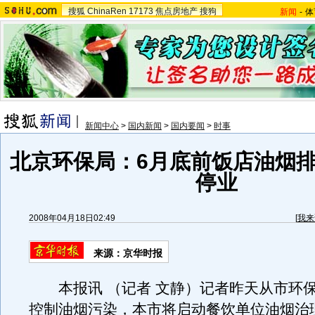
搜狐
ChinaRen
17173
焦点房地产
搜狗
新闻
-
体
新闻中心
>
国内新闻
>
国内要闻
>
时事
北京环保局：6月底前饭店油烟
停业
2008年04月18日02:49
[
我来
来源：京华时报
本报讯 （记者 文静）记者昨天从市环
控制油烟污染，本市将启动餐饮单位油烟治