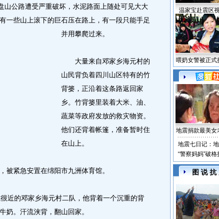
盘山公路遭受严重破坏，水泥路面上随处可见大大
温家宝赴震区
有一些山上滚下的巨石压在路上，有一段只能手足
并用攀爬过来。
喂奶女警被正式
大量来自邓家乡海元村的
山民背负着四川山区特有的竹
背篓，正沿着这条路返回家
乡。竹背篓里装着大米、油、
蔬菜等政府发放的救灾物资。
他们还背着帐篷，准备暂时住
地震捐款最美女
在山上。
地震七日记：地
“警察妈妈”破
被紧急安置在绵阳市九洲体育馆。
图 说 抗
很近的邓家乡海元村二队，他背着一个沉重的背
牛奶。汗流浃背，翻山回家。