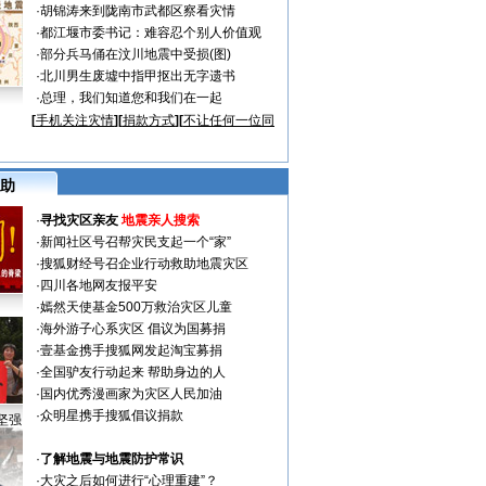
·
胡锦涛来到陇南市武都区察看灾情
·
都江堰市委书记：难容忍个别人价值观
·
部分兵马俑在汶川地震中受损(图)
·
北川男生废墟中指甲抠出无字遗书
·
总理，我们知道您和我们在一起
[
手机关注灾情
][
捐款方式
][
不让任何一位同
助
·
寻找灾区亲友
地震亲人搜索
·
新闻社区号召帮灾民支起一个“家”
·
搜狐财经号召企业行动救助地震灾区
·
四川各地网友报平安
·
嫣然天使基金500万救治灾区儿童
·
海外游子心系灾区 倡议为国募捐
·
壹基金携手搜狐网发起淘宝募捐
·
全国驴友行动起来 帮助身边的人
·
国内优秀漫画家为灾区人民加油
·
众明星携手搜狐倡议捐款
坚强
·
了解地震与地震防护常识
·
大灾之后如何进行“心理重建”？