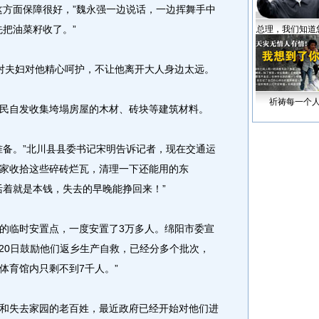
方面保障很好，”魏永强一边说话，一边挥舞手中
先把油菜籽收了。”
总理，我们知道
夫妇对他精心呵护，不让他离开大人身边太远。
祈祷每一个
自发收集垮塌房屋的木材、砖块等建筑材料。
备。”北川县县委书记宋明告诉记者，现在交通运
家收拾这些碎砖烂瓦，清理一下还能用的东
活着就是本钱，失去的早晚能挣回来！”
临时安置点，一度安置了3万多人。绵阳市委宣
月20日鼓励他们返乡生产自救，已经分多个批次，
体育馆内只剩不到7千人。”
失去家园的老百姓，最近政府已经开始对他们进