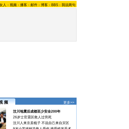
女人
-
视频
-
播客
-
邮件
-
博客
-
BBS
-
我说两句
视 频
更多>>
汶川地震后成都至少安全200年
26岁士官震区救人过劳死
汶川人来京卖梳子 不说自己来自灾区
9岁小英雄林浩救人受伤 接受植发手术