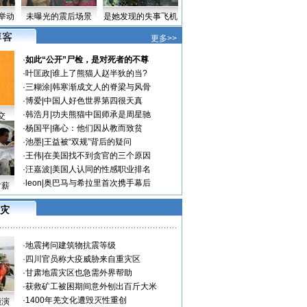
举动
未曝光的震后场景
是她发现的失事飞机
更多>>
·
如此“公开”尸检，是对死者的不尊
·
叶匡政
|
谁上了熊猫人赵半狄的当?
·
三糊涂
|
韩寒渐成文人的脊梁与风骨
·
博爱
|
中国人好色世界第四很天真
·
韩浩月
|
功夫熊猫中国师承是周星驰
交
·
杨国平
|
痛心：他们因从教而致贫
·
池墨
|
王益被“双规”背后的疑问
·
王伟
|
在美国找不到贪官的三个原因
·
汪嘉波
|
美国人认同的性感职业排名
·
leon
|
奥巴马与希拉里首次携手幕后
讨薪
灾
·
地震拷问建筑物抗震等级
·
四川官员称大疫威胁来自重灾区
·
甘肃地震灾区也急需外界帮助
·
获救矿工被困期间意外刨出百斤大米
·
1400年羌文化遭毁灭性重创
预演