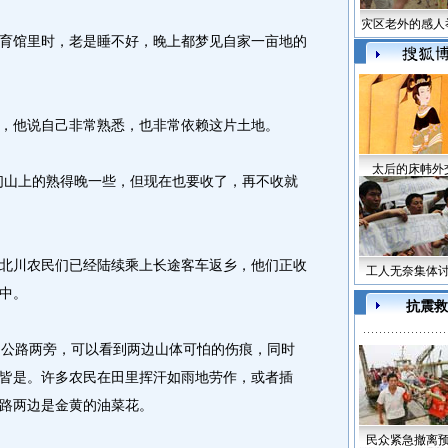
灾区老外的感人
馆里时，老是睡不好，晚上都梦见自家一亩地的
他说自己非常熟悉，也非常依赖这片土地。
太后的床帏外
山上的熟得晚一些，但现在也要收了，再不收就
川农民们已经陆续乘上长途客车返乡，他们正收
工人无奈集体
中。
抗震救
公路两旁，可以看到两边山体可怕的伤痕，同时
皆是。许多农民在田里挥汗如雨地劳作，或者插
路两边是金黄的油菜花。
民众紧急撤离