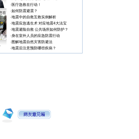
·
医疗急救在行动！
·
如何防震避震？
您在
·
地震中的自救互救实例解析
·
地震应急逃生术 对应地震4大法宝
·
地震避险自救 公共场所如何防护？
·
身在室外人员的应急防震行动
·
图解地震自然灾害防避法
人
·
地震后注意预防哪些疾病？