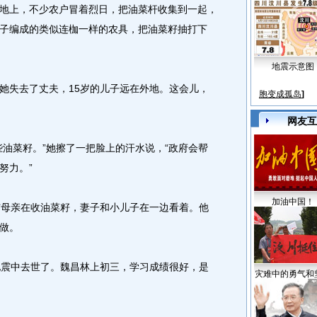
上，不少农户冒着烈日，把油菜杆收集到一起，
子编成的类似连枷一样的农具，把油菜籽抽打下
地震示意图
失去了丈夫，15岁的儿子远在外地。这会儿，
胞变成孤岛
]
网友互
菜籽。”她擦了一把脸上的汗水说，“政府会帮
努力。”
加油中国！
母亲在收油菜籽，妻子和小儿子在一边看着。他
做。
震中去世了。魏昌林上初三，学习成绩很好，是
灾难中的勇气和