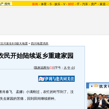
地产
搜狗
新闻
-
体育
-
S
-
娱乐
-
V
-
财经
-
IT
-
汽车
-
房产
-
家居
-
汶川发生8.0级大地震
>
四川地震消息
农民开始陆续返乡重建家园
[
我来说两句
(1)
] [字号：
大
中
小
]
抗 灾 
者肖春飞 孟娜）小满刚过，农忙的时节到了。汶
失去家园的苦痛，回到田间继续耕种。