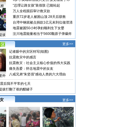
“总理让路女孩”装假肢 已能站起
视察
万人全程跟踪审计救灾款
重庆72岁老人被困山顶 28天后获救
台湾中钢就被点捐款1亿元未到位做澄清
地震被困50小时孕妇顺利生下女婴
汶川地震能量相当于5600颗原子弹爆炸
提拔
更多>>
记者眼中的灾区特写(组图)
抗震救灾中的感言
抗震救灾：社会主义核心价值的伟大实践
痛失吾爱：怀念地震中的女友
八戒兄弟“朱坚强”感动人类的六大理由
老外
震后我不平常的七天
格提拔打翻了谁的醋罐子
 灾
更多>>