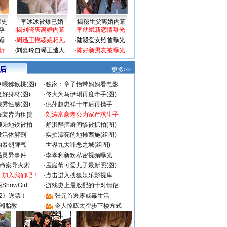
情史
李冰冰被爆已婚
揭秘生父离婚内幕
孕
·
揭刘晓庆离婚内幕
·
李幼斌新恋情曝光
婚
·
周迅王艳婆媳相见
·
陆毅爱女照首曝光
折
·
刘嘉玲自曝正造人
·
陈好新男友被曝光
 后
更多>>
喂猕猴桃(图)
·
独家：章子怡带妈妈看电影
好身材(图)
·
佟大为马伊琍再度牵手(图)
秀性感(图)
·
倪萍赵忠祥十年后再携手
服装皆为租赁
·
刘涛富豪老公为家产求生子
颜乘地铁被拍
·
舒淇醉酒瞬间惨被抓拍(图)
做活体解剖
·
实拍漂亮的地摊西施(组图)
的暴烈脾气
·
世界九大罪恶之城(组图)
遇灵异事件
·
李孝利新欢私密视频曝光
成命案导火索
·
孟庭苇可爱儿子最新照(图)
：加入我们吧！
·
点击进入搜狐娱乐影视库
howGirl
·
游戏史上最般配的十对情侣
2》送票！
·
张元首透露戒毒生活
湘胎教
·
令人惊叹太空步下楼方式