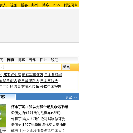
女人
-
视频
-
播客
-
邮件
-
博客
-
BBS
-
我说两句
闻
网页
博客
音乐
图片
说吧
长
邓玉娇失踪
朝鲜军事演习
日本兵赎罪
改温总讲话
夏日减肥秘方
日本瘦脸法
中共卧底结局
慈禧不快乐
侵略中国报告
更多>>
·
怀念丁聪：我以为那个老头永远不老
·
爱历史
|
年轻时代的毛泽东(组图)
·
曾鹏宇
|
雷人！我在绝对唱响做评委
·
爱历史
|
1977年华国锋视察大庆油田
·
韩浩月
|
批评余秋雨是侮辱中国人？
上学