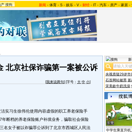
地产
搜狗
新闻
-
体育
-
S
-
娱乐
-
V
-
财经
-
IT
-
汽车
-
房产
-
家居
-
报
新
金 北京社保诈骗第一案被公诉
央视质疑29岁市
石首网站被黑
篡
[
我来说两句
] [字号：
大
中
小
]
宋美龄牛奶洗澡
黄洁实习生徐伟伦使用内容虚假的职工养老保险手
997年断档的养老保险账户补填业务，骗取社会保险
三名女子被以诈骗罪公诉到了北京市西城区人民法
中学生乘直升机