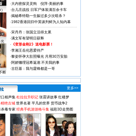
·
大内密探灵灵狗
倪萍-美丽的事
·
台儿庄战役 日军尸体装满百余卡车
声》
·
揭秘希特勒一生躲过多少次暗杀？
·
1982香港回归中英谈判鲜为人知内幕
·
宋丹丹：张国立活得太累
·
满文军有望明日获释
曝光
·
《变形金刚2》送电影票！
·
李湘王岳伦恩爱待产
·
黎姿怀孕大肚照曝光 月用30万安胎
·
阿娇懒理冠希返港:不关我的事
·
古巨基：我与霆锋都是一哥
不断
更多>>
对口相声集
杜拉拉升职记
张震讲故事
红楼梦
-精绝古城
世界名著
平凡的世界
货币战争2
毒杀毒专家
经典手机游游格斗集
福彩3D走势图