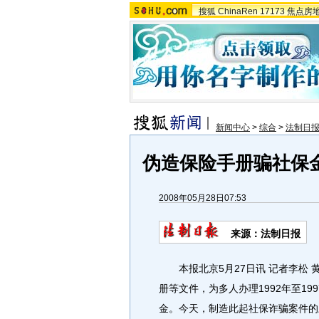
搜狐
ChinaRen
17173
焦点房
新闻中心
>
综合
>
法制日
伪造保险手册骗社保
2008年05月28日07:53
来源：法制日报
本报北京5月27日讯 记者李松 
册等文件，为多人办理1992年至1
金。今天，制造此起社保诈骗案件的