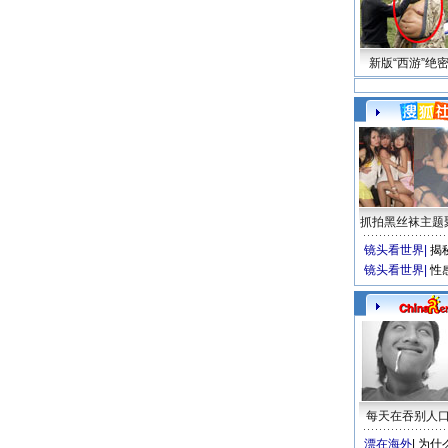
新版“西游”绝
抓拍黑丝袜主题
镜头看世界
|
揭
镜头看世界
|
性
每天在吞别人
漂在海外
|
为什