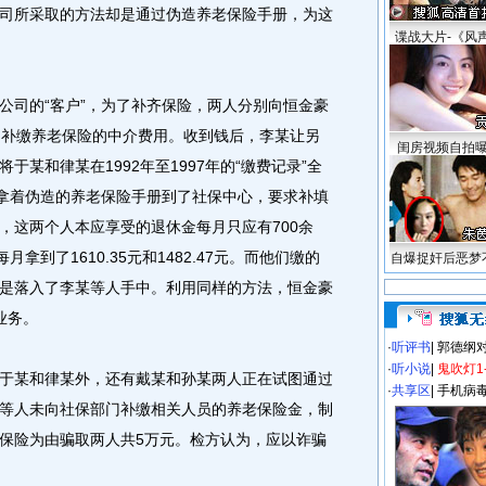
司所采取的方法却是通过伪造养老保险手册，为这
谍战大片-《风
司的“客户”，为了补齐保险，两人分别向恒金豪
为补缴养老保险的中介费用。收到钱后，李某让另
闺房视频自拍
某和律某在1992年至1997年的“缴费记录”全
工拿着伪造的养老保险手册到了社保中心，要求补填
，这两个人本应享受的退休金每月只应有700余
拿到了1610.35元和1482.47元。而他们缴的
自爆捉奸后恶梦
是落入了李某等人手中。利用同样的方法，恒金豪
业务。
·
听评书
|
郭德纲
·
听小说
|
鬼吹灯1
某和律某外，还有戴某和孙某两人正在试图通过
·
共享区
|
手机病
等人未向社保部门补缴相关人员的养老保险金，制
保险为由骗取两人共5万元。检方认为，应以诈骗