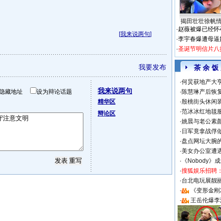
揭田壮壮徐帆
·
赵薇被爆已经怀
[
我来说两句
]
·
李宇春爆遭母逼
·
圣诞节明信片八
我要发布
茶 余 饭
·
何炅获地产大亨
我来说两句
隐藏地址
设为辩论话题
·
陈慧琳产后恢复
精华区
·
殷桃街头休闲装
·
范冰冰红地毯
辩论区
·
姚晨与老公素
·
日军竟拿战俘
·
盘点网坛大腕
·
美女办公室遭
·
《Nobody》
·
搜狐娱乐招聘
·
台北电玩展靓丽S
·
《变形金刚
·
王岳伦爆李