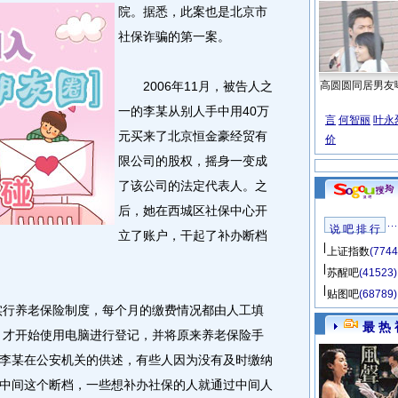
院。
据悉，此案也是北京市
社保诈骗的第一案。
2006年11月，被告人之
高圆圆同居男友
一的李某从别人手中用40万
言
何智丽
叶永
元买来了北京恒金豪经贸有
价
限公司的股权，摇身一变成
了该公司的法定代表人。之
后，她在西城区社保中心开
说 吧 排 行
立了账户，干起了补办断档
上证指数
(7744
苏醒吧
(41523)
贴图吧
(68789)
实行养老保险制度，每个月的缴费情况都由人工填
最 热 
始，才开始使用电脑进行登记，并将原来养老保险手
李某在公安机关的供述，有些人因为没有及时缴纳
中间这个断档，一些想补办社保的人就通过中间人