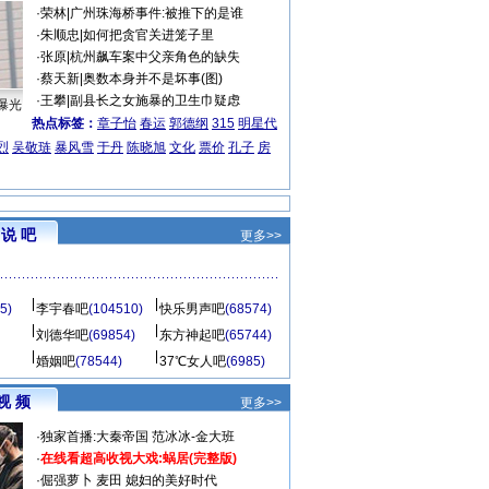
·
荣林
|
广州珠海桥事件:被推下的是谁
·
朱顺忠
|
如何把贪官关进笼子里
·
张原
|
杭州飙车案中父亲角色的缺失
·
蔡天新
|
奥数本身并不是坏事(图)
·
王攀
|
副县长之女施暴的卫生巾疑虑
曝光
热点标签：
章子怡
春运
郭德纲
315
明星代
烈
吴敬琏
暴风雪
于丹
陈晓旭
文化
票价
孔子
房
说 吧
更多>>
5)
李宇春吧
(104510)
快乐男声吧
(68574)
刘德华吧
(69854)
东方神起吧
(65744)
婚姻吧
(78544)
37℃女人吧
(6985)
视 频
更多>>
·
独家首播:大秦帝国
范冰冰-金大班
·
在线看超高收视大戏:
蜗居(完整版)
·
倔强萝卜
麦田
媳妇的美好时代