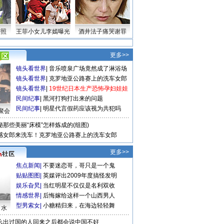
密照
王菲小女儿李嫣曝光
酒井法子痛哭谢罪
更多>>
镜头看世界
|
音乐喷泉广场竟然成了淋浴场
镜头看世界
|
克罗地亚公路赛上的洗车女郎
镜头看世界
|
19世纪日本生产恐怖孕妇娃娃
民间纪事
|
黑河打狗打出来的问题
民间纪事
|
明星代言假药应该视为共犯吗
聚会
秘那些美丽“床模”怎样炼成的(组图)
感女郎来洗车！克罗地亚公路赛上的洗车女郎
更多>>
焦点新闻
|
不要迷恋哥，哥只是一个鬼
贴贴图图
|
英媒评出2009年度搞怪发明
娱乐旮旯
|
当红明星不仅仅是名利双收
情感世界
|
后悔嫁给这样一个山西男人
型男索女
|
小糖精归来，在海边轻轻舞
口水
么出过国的人回来之后都会说中国不好